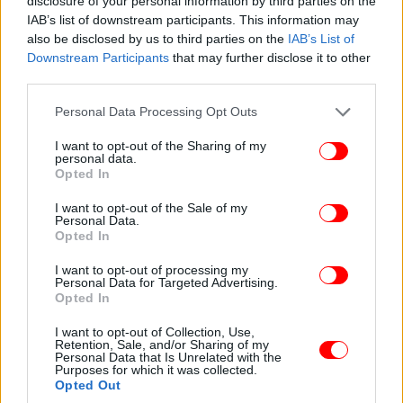
disclosure of your personal information by third parties on the
δεδομένα προσωπικού χαρακτήρα και εμπίπτουν
IAB’s list of downstream participants. This information may
στο πεδίο εφαρμογής του ΓΚΠΔ.
also be disclosed by us to third parties on the
IAB’s List of
Downstream Participants
that may further disclose it to other
Τα δεδομένα προσωπικού χαρακτήρα που έχουν
third parties.
καταστεί ανώνυμα έτσι ώστε το άτομο να μην είναι
Please note that this website/app uses one or more Google
Personal Data Processing Opt Outs
ταυτοποιήσιμο, δεν θεωρούνται πλέον δεδομένα
services and may gather and store information including but
προσωπικού χαρακτήρα. Για να είναι πραγματικά
not limited to your visit or usage behaviour. You may click to
I want to opt-out of the Sharing of my
personal data.
ανώνυμα τα δεδομένα, η ανωνυμοποίηση πρέπει να
grant or deny consent to Google and its third-party tags to
Opted In
use your data for below specified purposes in below Google
είναι μη αντιστρέψιμη.
consent section.
I want to opt-out of the Sale of my
Personal Data.
Ο ΓΚΠΔ προστατεύει τα δεδομένα προσωπικού
Opted In
χαρακτήρα ανεξάρτητα από την τεχνολογία που
I want to opt-out of processing my
χρησιμοποιείται για την επεξεργασία τους. Είναι
Personal Data for Targeted Advertising.
τεχνολογικά ουδέτερος και εφαρμόζεται τόσο στην
Opted In
αυτοματοποιημένη όσο και στη χειροκίνητη
I want to opt-out of Collection, Use,
επεξεργασία. Επίσης, δεν έχει σημασία ο τρόπος
Retention, Sale, and/or Sharing of my
Personal Data that Is Unrelated with the
που αποθηκεύονται τα δεδομένα - σε ψηφιακή ή
Purposes for which it was collected.
έντυπη μορφή.
Opted Out