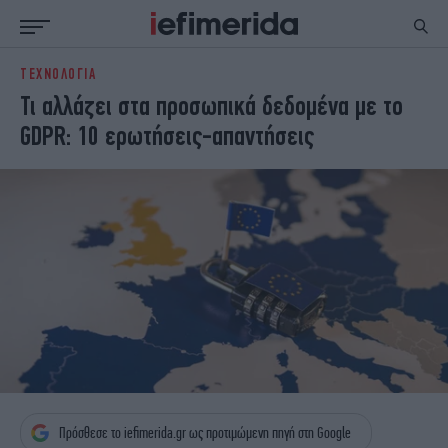
ΤΕΧΝΟΛΟΓΙΑ
ΕΙΔΗΣΕΙΣ
ΠΟΛΙΤΙΚΗ
Τι αλλάζει στα προσωπικά δεδομένα με το
NON PAPER
ΕΛΛΑΔΑ
GDPR: 10 ερωτήσεις-απαντήσεις
ΟΙΚΟΝΟΜΙΑ
ΚΟΣΜΟΣ
ΠΟΛΙΤΙΣΜΟΣ
ΠΑΝΕΛΛΗΝΙΕΣ
ΖΩΗ
ΣΠΟΡ
ΓΥΝΑΙΚΑ
ENGLISH EDITION
ΠΟΛΗ
STORIES
ΕΚΛΟΓΕΣ
TRAVEL
ΤΕΧΝΟΛΟΓΙΑ
ΥΓΕΙΑ
DESIGN
ΟΛΥΜΠΙΑΚΟΙ ΑΓΩΝΕΣ
EURO
GREEN
PODCAST
iAUTOKINITO
iOPINIONS
iGASTRONOMIE
Πρόσθεσε το iefimerida.gr ως προτιμώμενη πηγή στη Google