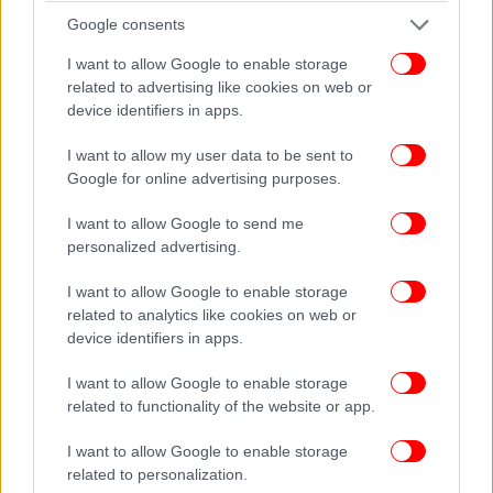
Google consents
4. Ποια είναι χαρακτηριστικά παραδείγματα
δεδομένων προσωπικού χαρακτήρα και ποια
I want to allow Google to enable storage
related to advertising like cookies on web or
όχι;
device identifiers in apps.
Το όνομα και επώνυμο, η διεύθυνση κατοικίας, ο
I want to allow my user data to be sent to
αριθμός ταυτότητας, η προσωπική ηλεκτρονική
Google for online advertising purposes.
διεύθυνση (e-mail), o αναγνωριστικός αριθμός
I want to allow Google to send me
τραπεζικής κάρτας, τα δεδομένα τοποθεσίας (π.χ.
personalized advertising.
GPS σε κινητό τηλέφωνο), η διεύθυνση
διαδικτυακού πρωτοκόλλου (IP) και τα δεδομένα
I want to allow Google to enable storage
υγείας που φυλάσσονται από νοσοκομείο ή γιατρό.
related to analytics like cookies on web or
device identifiers in apps.
I want to allow Google to enable storage
related to functionality of the website or app.
I want to allow Google to enable storage
related to personalization.