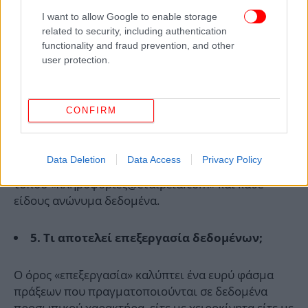
I want to allow Google to enable storage
related to security, including authentication
functionality and fraud prevention, and other
user protection.
CONFIRM
Παραδείγματα δεδομένων που δεν θεωρούνται
προσωπικού χαρακτήρα, είναι ο αριθμός μητρώου
Data Deletion
Data Access
Privacy Policy
εταιρείας, η εταιρική ηλεκτρονική διεύθυνση του
τύπου «πληροφορίες@εταιρεία.com» και κάθε
είδους ανώνυμα δεδομένα.
5. Τι αποτελεί επεξεργασία δεδομένων;
Ο όρος «επεξεργασία» καλύπτει ένα ευρύ φάσμα
πράξεων που πραγματοποιούνται σε δεδομένα
προσωπικού χαρακτήρα, είτε με χειροκίνητα είτε με