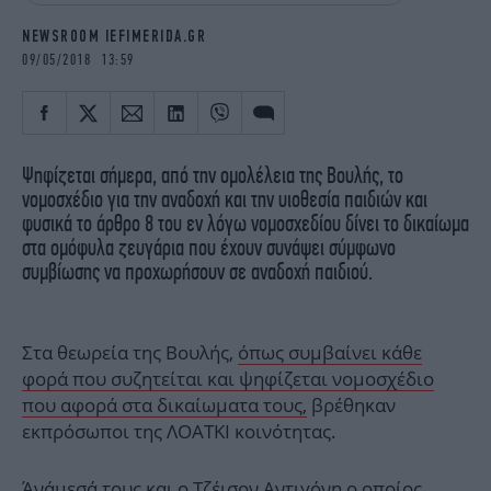
iBOOKS
ΖΩΔΙΑ
NEWSROOM IEFIMERIDA.GR
OSCARS
THE OCEAN
09/05/2018 13:59
MEDIA
ELAMEFORA
NEWSLETTER
Ψηφίζεται σήμερα, από την ομολέλεια της Βουλής, το
νομοσχέδιο για την αναδοχή και την υιοθεσία παιδιών και
φυσικά το άρθρο 8 του εν λόγω νομοσχεδίου δίνει το δικαίωμα
στα ομόφυλα ζευγάρια που έχουν συνάψει σύμφωνο
συμβίωσης να προχωρήσουν σε αναδοχή παιδιού.
Στα θεωρεία της Βουλής,
όπως συμβαίνει κάθε
φορά που συζητείται και ψηφίζεται νομοσχέδιο
που αφορά στα δικαίωματα τους,
βρέθηκαν
εκπρόσωποι της ΛΟΑΤΚΙ κοινότητας.
Άνάμεσά τους και ο Τζέισον Αντιγόνη o οποίος