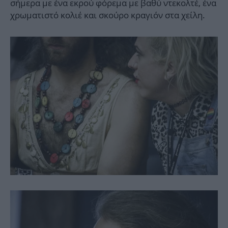
σήμερα με ένα εκρού φόρεμα με βαθύ ντεκολτέ, ένα
χρωματιστό κολιέ και σκούρο κραγιόν στα χείλη.