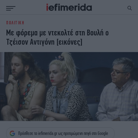
ΠΟΛΙΤΙΚΗ
ΕΙΔΗΣΕΙΣ
ΠΟΛΙΤΙΚΗ
Με φόρεμα με ντεκολτέ στη Βουλή ο
NON PAPER
ΕΛΛΑΔΑ
Τζέισον Αντιγόνη [εικόνες]
ΟΙΚΟΝΟΜΙΑ
ΚΟΣΜΟΣ
ΠΟΛΙΤΙΣΜΟΣ
ΠΑΝΕΛΛΗΝΙΕΣ
ΖΩΗ
ΣΠΟΡ
ΓΥΝΑΙΚΑ
ENGLISH EDITION
ΠΟΛΗ
STORIES
ΕΚΛΟΓΕΣ
TRAVEL
ΤΕΧΝΟΛΟΓΙΑ
ΥΓΕΙΑ
DESIGN
ΟΛΥΜΠΙΑΚΟΙ ΑΓΩΝΕΣ
EURO
GREEN
PODCAST
iAUTOKINITO
iOPINIONS
iGASTRONOMIE
Πρόσθεσε το iefimerida.gr ως προτιμώμενη πηγή στη Google