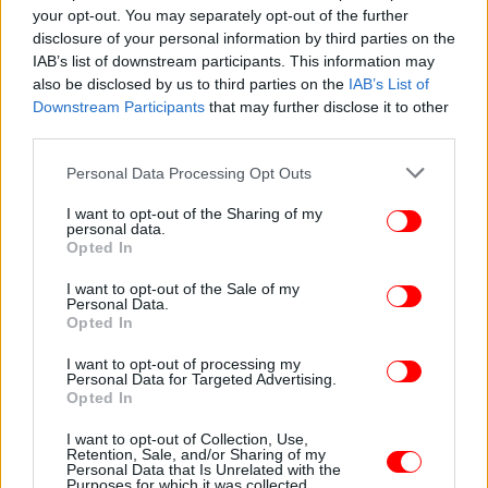
your opt-out. You may separately opt-out of the further
ειδικότερα για τη διοργάνωση της Πολιτιστικής
disclosure of your personal information by third parties on the
Πρωτεύουσας της Ευρώπης «Ελευσίνα 2021».
IAB’s list of downstream participants. This information may
also be disclosed by us to third parties on the
IAB’s List of
Downstream Participants
that may further disclose it to other
third parties.
Please note that this website/app uses one or more Google
Personal Data Processing Opt Outs
services and may gather and store information including but
not limited to your visit or usage behaviour. You may click to
I want to opt-out of the Sharing of my
personal data.
grant or deny consent to Google and its third-party tags to
Opted In
use your data for below specified purposes in below Google
consent section.
I want to opt-out of the Sale of my
Personal Data.
Opted In
I want to opt-out of processing my
Personal Data for Targeted Advertising.
Opted In
I want to opt-out of Collection, Use,
Retention, Sale, and/or Sharing of my
Personal Data that Is Unrelated with the
Purposes for which it was collected.