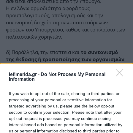
ασκείται αποκλειστικά από την Υπουργό.
Η εν λόγω αρμοδιότητα αφορά τους
προϋπολογισμούς, απολογισμούς και την
οικονομική διαχείριση των εποπτευόμενων
φορέων του Υπουργείου, καθώς και το πλαίσιο των
πολιτιστικών χορηγιών.
δ) Παράλληλα, την εποπτεία και
το συντονισμό
της έκδοσης ή τροποποίησης των οργανισμών
όλων των εποπτευόμενων φορέων του Υπουργείου.
Επίσης ο Υφυπουργός αναλαμβάνει, από κοινού με
iefimerida.gr -
Do Not Process My Personal
Information
την Υπουργό, τη Διεύθυνση Γραμμάτων της Γενικής
Διεύθυνσης Σύγχρονου Πολιτισμού, για τη
If you wish to opt-out of the sale, sharing to third parties, or
συνδρομή στη χάραξη εθνικής πολιτικής βιβλίου
processing of your personal or sensitive information for
και ανάγνωσης.
targeted advertising by us, please use the below opt-out
section to confirm your selection. Please note that after your
Τέλος, στον Υφυπουργό ανατίθεται
ο συντονισμός
opt-out request is processed you may continue seeing
της εθνικής συμμετοχής στο θεσμό
interest-based ads based on personal information utilized by
και
us or personal information disclosed to third parties prior to
«Πολιτιστική Πρωτεύουσα της Ευρώπης»