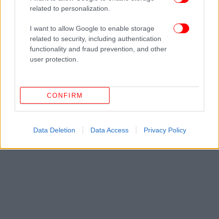
Δείτε όλες τις τελευταίες
Ειδήσεις
από την Ελλάδα και τον Κόσμο,
related to personalization.
στο
I want to allow Google to enable storage
related to security, including authentication
ΔΙΑΒΑΣΤΕ ΠΕΡΙΣΣΟΤΕΡΑ
ΥΦΥΠΟΥΡΓΌΣ ΠΟΛΙΤΙΣΜΟΎ
ΚΏΣΤΑΣ ΣΤΡΑΤΉΣ
functionality and fraud prevention, and other
ΤΑΠ
ΕΛΕΥΣΊΝΑ ΠΟΛΙΤΙΣΤΙΚΉ ΠΡΩΤΕΎΟΥΣΑ ΕΥΡΏΠΗΣ
user protection.
CONFIRM
Data Deletion
Data Access
Privacy Policy