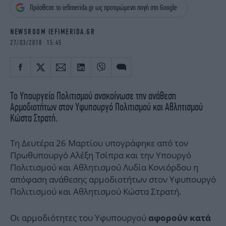
iBOOKS
ΖΩΔΙΑ
Πρόσθεσε το iefimerida.gr ως προτιμώμενη πηγή στη Google
OSCARS
THE OCEAN
NEWSROOM IEFIMERIDA.GR
MEDIA
ELAMEFORA
27/03/2018 15:45
NEWSLETTER
Το Υπουργείο Πολιτισμού ανακοίνωσε την ανάθεση
Αρμοδιοτήτων στον Υφυπουργό Πολιτισμού και Αθλητισμού
Κώστα Στρατή.
Τη Δευτέρα 26 Μαρτίου υπογράφηκε από τον
Πρωθυπουργό Αλέξη Τσίπρα και την Υπουργό
Πολιτισμού και Αθλητισμού Λυδία Κονιόρδου η
απόφαση ανάθεσης αρμοδιοτήτων στον Υφυπουργό
Πολιτισμού και Αθλητισμού Κώστα Στρατή.
Οι αρμοδιότητες του Υφυπουργού
αφορούν κατά