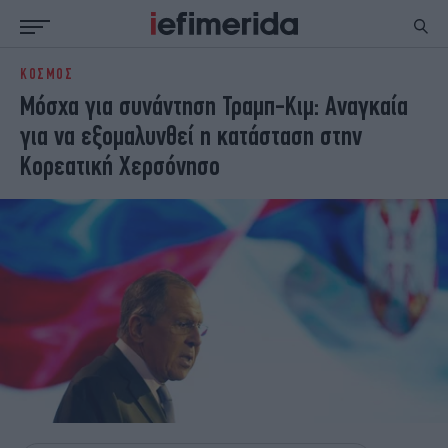
ΚΟΣΜΟΣ
ΕΙΔΗΣΕΙΣ
ΠΟΛΙΤΙΚΗ
Μόσχα για συνάντηση Τραμπ-Κιμ: Αναγκαία
NON PAPER
ΕΛΛΑΔΑ
για να εξομαλυνθεί η κατάσταση στην
ΟΙΚΟΝΟΜΙΑ
ΚΟΣΜΟΣ
Κορεατική Χερσόνησο
ΠΟΛΙΤΙΣΜΟΣ
ΠΑΝΕΛΛΗΝΙΕΣ
ΖΩΗ
ΣΠΟΡ
ΓΥΝΑΙΚΑ
ENGLISH EDITION
ΠΟΛΗ
STORIES
ΕΚΛΟΓΕΣ
TRAVEL
ΤΕΧΝΟΛΟΓΙΑ
ΥΓΕΙΑ
DESIGN
ΟΛΥΜΠΙΑΚΟΙ ΑΓΩΝΕΣ
EURO
GREEN
PODCAST
iAUTOKINITO
iOPINIONS
iGASTRONOMIE