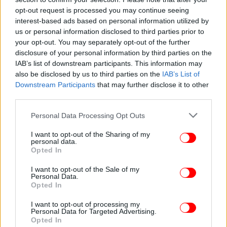
opt-out request is processed you may continue seeing
Πηγή: ΑΠΕ-ΜΠΕ
interest-based ads based on personal information utilized by
us or personal information disclosed to third parties prior to
your opt-out. You may separately opt-out of the further
Ακολουθήστε το
στο Google News
και μάθετε
disclosure of your personal information by third parties on the
πρώτοι όλες τις ειδήσεις
IAB’s list of downstream participants. This information may
also be disclosed by us to third parties on the
IAB’s List of
Δείτε όλες τις τελευταίες
Ειδήσεις
από την Ελλάδα και τον Κόσμο,
Downstream Participants
that may further disclose it to other
third parties.
στο
Please note that this website/app uses one or more Google
Personal Data Processing Opt Outs
services and may gather and store information including but
ΔΙΑΒΑΣΤΕ ΠΕΡΙΣΣΟΤΕΡΑ
ΡΩΣΙΑ
ΝΤΌΝΑΛΝΤ ΤΡΑΜΠ
ΚΙΜ ΓΙΟΝΓΚ ΟΥΝ
not limited to your visit or usage behaviour. You may click to
I want to opt-out of the Sharing of my
personal data.
grant or deny consent to Google and its third-party tags to
Opted In
use your data for below specified purposes in below Google
consent section.
I want to opt-out of the Sale of my
Personal Data.
Opted In
I want to opt-out of processing my
Personal Data for Targeted Advertising.
Opted In