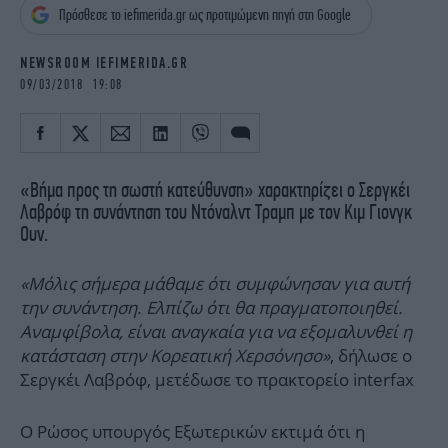
iBOOKS
ΖΩΔΙΑ
Πρόσθεσε το iefimerida.gr ως προτιμώμενη πηγή στη Google
OSCARS
THE OCEAN
NEWSROOM IEFIMERIDA.GR
MEDIA
ELAMEFORA
09/03/2018 19:08
NEWSLETTER
«Βήμα προς τη σωστή κατεύθυνση» χαρακτηρίζει ο Σεργκέι
Λαβρόφ τη συνάντηση του Ντόναλντ Τραμπ με τον Κιμ Γιονγκ
Ουν.
«Μόλις σήμερα μάθαμε ότι συμφώνησαν για αυτή
την συνάντηση. Ελπίζω ότι θα πραγματοποιηθεί.
Αναμφίβολα, είναι αναγκαία για να εξομαλυνθεί η
κατάσταση στην Κορεατική Χερσόνησο»
, δήλωσε ο
Σεργκέι Λαβρόφ, μετέδωσε το πρακτορείο interfax
Ο Ρώσος υπουργός Εξωτερικών εκτιμά ότι η