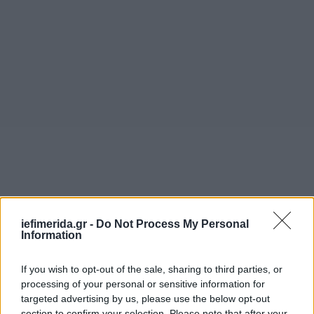
iefimerida.gr -
Do Not Process My Personal
Information
Ο Σεργκέι Λαβρόφ χαιρέτησε επίσης τη συμφωνία
If you wish to opt-out of the sale, sharing to third parties, or
που επετεύχθη μεταξύ Σεούλ και Πιονγιάνγκ για
processing of your personal or sensitive information for
μια συνάντηση κορυφής μεταξύ των δύο χωρών, η
targeted advertising by us, please use the below opt-out
οποία ενδέχεται να πραγματοποιηθεί τον Απρίλιο.
section to confirm your selection. Please note that after your