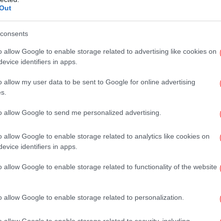
παγγέλματα: 973,5 ευρώ
Out
Αξι
ισμός: 970,7 ευρώ
,6 ευρώ
consents
o allow Google to enable storage related to advertising like cookies on
evice identifiers in apps.
σαφής η υπεροχή των μισθών στη βιομηχανία
Έ
υ πληρώνονται στους λοιπούς κλάδους, αν
Σα
o allow my user data to be sent to Google for online advertising
οίκηση, εκπαίδευση, υγεία εξακολουθούν να
s.
ζοντας την άριστη κατανομή των
to allow Google to send me personalized advertising.
Β
o allow Google to enable storage related to analytics like cookies on
ή απασχόληση αυξήθηκε κατά 1,9%, με την
evice identifiers in apps.
ιαμορφώνεται σε 3,1%, στο εμπόριο,
 και στη δημόσια διοίκηση, εκπαίδευση,
o allow Google to enable storage related to functionality of the website
ομηχανία δημιουργεί ταχύτερα νέες θέσεις
Φω
λοιπους κλάδους, που είναι και καλύτερα
o allow Google to enable storage related to personalization.
o allow Google to enable storage related to security, including