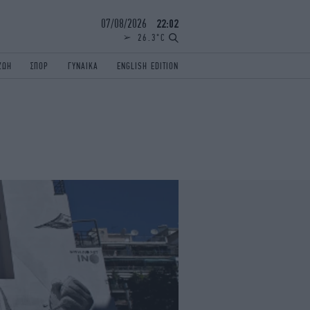
07/08/2026
22:02
26.3°C
ΖΩΗ
ΣΠΟΡ
ΓΥΝΑΙΚΑ
ENGLISH EDITION
ΕΛΛΑΔΑ
ΠΑΝΕΛΛΗΝΙΕΣ
ENGLISH EDITION
TRAVEL
ΟΛΥΜΠΙΑΚΟΙ ΑΓΩΝΕΣ
iAUTOKINITO
ΖΩΔΙΑ
ELAMEFORA