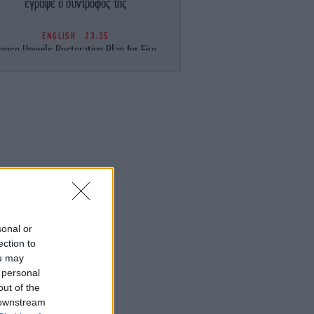
έγραψε ο σύντροφός της
ENGLISH
23:35
eece Unveils Restoration Plan for Fire-
avaged Western Attica, Vows Erosion
Works by September 15
ΕΛΛΑΔΑ
23:28
Φωτιά στη Σητεία -Επιχειρούν 40
οσβέστες, ισχυροί άνεμοι στην περιοχή
ΚΟΣΜΟΣ
23:16
ιμακώνεται η κόντρα Μαδρίτης-Ρώμης:
Η κυβέρνηση Σάντσεθ ανακοίνωσε
έγχους στα σύνορα για ταξιδιώτες από
την Ιταλία
sonal or
ection to
ou may
ΚΟΣΜΟΣ
23:14
 personal
υρκία: «Η συμφωνία με το Πακιστάν και
η Σαουδική Αραβία δεν αντιβαίνει στις
out of the
δεσμεύσεις μας προς το ΝΑΤΟ»
 downstream