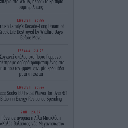
κατέβω στο WNBA, πληρώ τα κριτήρια
συμπερίληψης
ENGLISH
23:55
ritish Family's Decade-Long Dream of
Greek Life Destroyed by Wildfire Days
Before Move
ΕΛΛΑΔΑ
23:48
Συγκινεί σκύλος στο Πόρτο Γερμενό:
πέστρεψε σοβαρά τραυματισμένος στο
πίτι που τον φρόντιζαν, μία εβδομάδα
μετά τη φωτιά
ENGLISH
23:46
ece Seeks EU Fiscal Waiver for Over €1
Billion in Energy Resilience Spending
ΖΩΗ
23:39
Γέννησε αγοράκι η Λίλα Μπακλέση
«Καλές θάλασσες νέε Μεγανησιώτη»