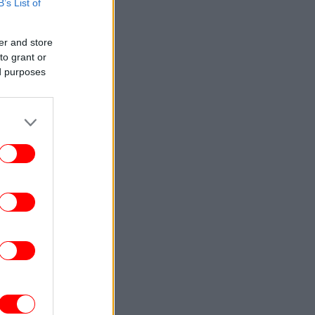
B’s List of
ENGLISH
23:09
Attica Roots Festival Draws Tens of
er and store
housands to Nine Free Concerts Across
to grant or
Athens Region
ed purposes
ΚΟΣΜΟΣ
23:03
υκρανία: Δύο νεκροί και έξι τραυματίες
από ρωσικά πλήγματα στο
Ντνιπροπετρόφσκ
ΖΩΗ
22:59
αντσέσκα Τόκα: Η Ιταλίδα χορεύτρια στη
urovision 2026 ποζάρει ολόγυμνη στην
μπανιέρα της
ΚΟΣΜΟΣ
22:47
ν ντερ Λάιεν: Η πρόεδρος της Κομισιόν
ιρετίζει τις αμερικανικές κυρώσεις σε
βάρος της Ρωσίας