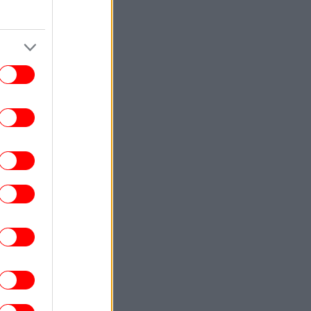
ΚΟΣΜΟΣ
22:40
ωματούχος ΗΠΑ: Με τη συμφωνία για το
Στενό του Ορμούζ θα αρθεί ο ναυτικός
αποκλεισμός του Ιράν
ΕΛΛΑΔΑ
22:32
ρχονται ισχυρά μελτέμια και 39άρια το
ββατοκύριακο -Συναγερμός για φωτιές,
ποιες περιοχές μπαίνουν σε Red Code
ΚΟΣΜΟΣ
22:27
ρετανία: Καταδικάστηκε serial killer για
τον φόνο δύο γυναικών -Η αστυνομία
απολογήθηκε γιατί τον είχε αφήσει
ελεύθερο
ΕΛΛΑΔΑ
22:19
τιά σε ισόγειο κατάστημα στη Λεωφόρο
Αμφιθέας, στον Άλιμο -Εκκενώθηκε
προληπτικά πολυκατοικία