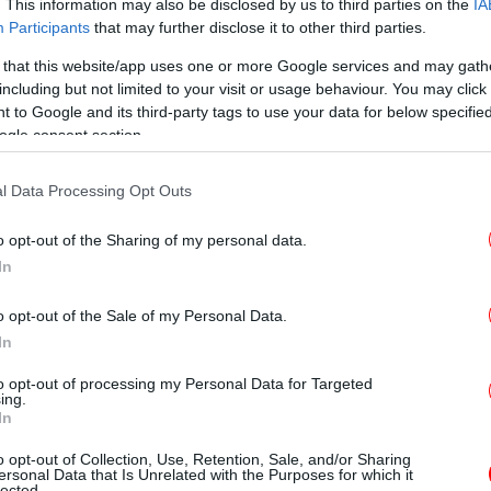
. This information may also be disclosed by us to third parties on the
IA
Participants
that may further disclose it to other third parties.
 that this website/app uses one or more Google services and may gath
T
including but not limited to your visit or usage behaviour. You may click 
 to Google and its third-party tags to use your data for below specifi
ogle consent section.
ς εισφορές των εργαζομένων σε 11 κλάδους
Ο
l Data Processing Opt Outs
 του 2017 ως εξής:
o opt-out of the Sharing of my personal data.
In
,2 ευρώ
Φρ
E
o opt-out of the Sale of my Personal Data.
ση, Υγεία: 1.354,7 ευρώ
In
υρώ
to opt-out of processing my Personal Data for Targeted
ing.
Φο
In
χα
: 1.223,5 ευρώ
o opt-out of Collection, Use, Retention, Sale, and/or Sharing
υπηρεσίες: 1.172,2 ευρώ
ersonal Data that Is Unrelated with the Purposes for which it
lected.