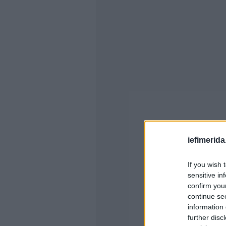
iefimerida
If you wish 
sensitive in
confirm you
continue se
information 
further disc