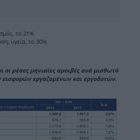
Π
σμός, το 31%
1
ση, υγεία, το 30%
άνθ
Μο
 οι μέσες μηνιαίες αμοιβές ανά μισθωτό
ημ
εισφορών εργαζομένων και εργοδοτών.
κυ