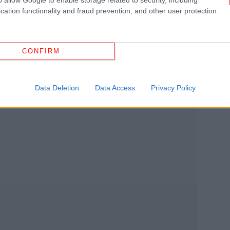
ίδιο διάστημα, τα ποσοστά των εργαζομένων
cation functionality and fraud prevention, and other user protection.
ο διαμορφώνονται ως εξής:
CONFIRM
ΗΠ
Data Deletion
Data Access
Privacy Policy
Αφο
«Α
κά
ξε