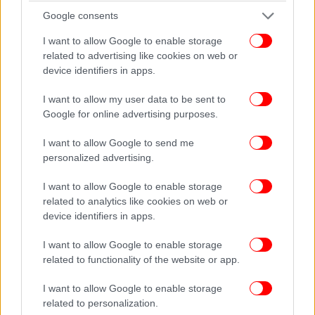
Google consents
I want to allow Google to enable storage
related to advertising like cookies on web or
device identifiers in apps.
I want to allow my user data to be sent to
Google for online advertising purposes.
I want to allow Google to send me
Υπενθυμίζεται ότι στην κλήρωση δεν συμμετέχουν
personalized advertising.
οι πληρωμές για αγορές που έγιναν από ανηλίκους
κάτω των 18 ετών, ακόμα και αν αυτοί έχουν δικό
I want to allow Google to enable storage
τους ΑΦΜ, είναι ορφανά, εργάζονται και έχουν δικό
related to analytics like cookies on web or
τους εισόδημα.
device identifiers in apps.
I want to allow Google to enable storage
Μέσα από 13 ερωτήσεις και απαντήσεις
related to functionality of the website or app.
μπορείτε να πάρετε μια εκόνα για το τι θα
γίνει απόψε.
I want to allow Google to enable storage
related to personalization.