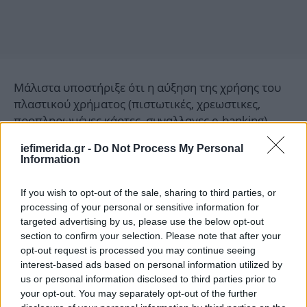
Μάλιστα υποστήριξε ότι η αύξηση της χρήσης του
πλαστικού χρήματος (πιστωτικές, χρεωστικες,
προπληρωμένες κάρτες, συναλλαγες e-banking)
οδήγησαν στα πρώτα αποτελέσματα στην μάχη
iefimerida.gr -
Do Not Process My Personal
κατά της φοροδιαφυγής, καθώς τα έσοδα από ΦΠΑ
Information
στο εννεάμηνο του 2017, αυξήθηκαν κατά 20% σε
σχέση με την αντίστοιχη χρονική περίοδο του 2015
If you wish to opt-out of the sale, sharing to third parties, or
(ή κατά δύο δισ. ευρώ). Αντίστοιχα είπε έχει γίνει
processing of your personal or sensitive information for
και στην Πορτογαλία με αντίστοιχα αποτελέσματα.
targeted advertising by us, please use the below opt-out
section to confirm your selection. Please note that after your
opt-out request is processed you may continue seeing
Από την πλευρά του, ο διοικητής της Ανεξάρτητης
interest-based ads based on personal information utilized by
Αρχής Δημοσίων Εσόδων
είπε
Γιώργος Πιτσιλής
us or personal information disclosed to third parties prior to
ότι η λοταρία εντάσσεται στην ευρύτερη
your opt-out. You may separately opt-out of the further
στρατηγική για τη φορολογική συμμόρφωση. «Δεν