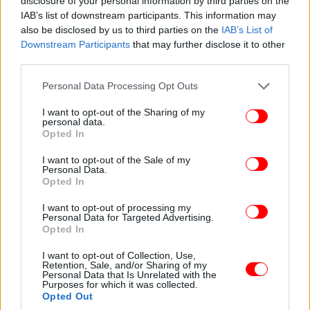
disclosure of your personal information by third parties on the
αφήνουμε τίποτα στην τύχη αλλά θέλουμε την τύχη
IAB’s list of downstream participants. This information may
σύμμαχό μας για να έχουμε αυτό το αποτέλεσμα».
also be disclosed by us to third parties on the
IAB’s List of
Downstream Participants
that may further disclose it to other
third parties.
Τον Δεκέμβριο η σούπερ κλήρωση
Please note that this website/app uses one or more Google
Personal Data Processing Opt Outs
services and may gather and store information including but
Τον Δεκέμβριο θα επαναληφθεί δύο τουλάχιστον
not limited to your visit or usage behaviour. You may click to
I want to opt-out of the Sharing of my
φορές, μία ημέρα για τις αγορές που έγιναν μέσα
personal data.
grant or deny consent to Google and its third-party tags to
στον Νοέμβριο, και μία ακόμη με απανωτές
Opted In
use your data for below specified purposes in below Google
διαδοχικές κληρώσεις για 9.000 τυχερούς, για τις
consent section.
I want to opt-out of the Sale of my
αγορές που έκαναν στο εννεάμηνο Ιανουαρίου-
Personal Data.
Opted In
Σεπτεμβρίου. Από αυτή τη λοταρία θα δοθούν
συνολικά
9 εκατ. ευρώ.
I want to opt-out of processing my
Personal Data for Targeted Advertising.
Opted In
I want to opt-out of Collection, Use,
Retention, Sale, and/or Sharing of my
Personal Data that Is Unrelated with the
Purposes for which it was collected.
Opted Out