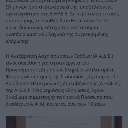
(3) μηνών από τη διενέργειά της, υποβάλλοντας
σχετική αίτηση στη Δ.ΗΛΕ.Δ. Σε περίπτωση τέτοιας
αποποίησης, το έπαθλο διατίθεται στον 1ο, 2ο
κ.ο.κ. δικαιούχο, κάτοχο του αντίστοιχου
αναπληρωματικού λαχνού της συγκεκριμένης
κλήρωσης.
Η Ανεξάρτητη Αρχή Δημοσίων Εσόδων (Α.Α.Δ.Ε.)
είναι υπεύθυνη για τη διενέργεια του
Προγράμματος Δημοσίων Κληρώσεων (λοταρία).
Φορέας υλοποίησης της διαδικασίας έχει οριστεί η
Διεύθυνση Ηλεκτρονικής Διακυβέρνησης (Δ.ΗΛΕ.Δ.)
της Α.Α.Δ.Ε. Στις Δημόσιες Κληρώσεις, έχουν
δικαίωμα συμμετοχής τα Φυσικά Πρόσωπα που
διαθέτουν Α.Φ.Μ. και είναι άνω των 18 ετών.