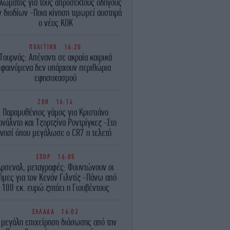
λώματος για τους απρόσεκτους οδηγούς
 διοδίων -Ποια κίνηση τιμωρεί αυστηρά
ο νέος ΚΟΚ
ΠΟΛΙΤΙΚΗ
16:20
Τουρνάς: Απέναντι σε ακραία καιρικά
φαινόμενα δεν υπάρχουν περιθώρια
εφησυχασμού
ΖΩΗ
16:14
Παραμυθένιος γάμος για Κριστιάνο
ονάλντο και Τζορτζίνα Ροντρίγκεζ -Στο
νησί όπου μεγάλωσε ο CR7 η τελετή
ΣΠΟΡ
16:05
Άρσεναλ, μεταγραφές: Φουντώνουν οι
ήμες για τον Κενάν Γιλντίζ -Πάνω από
100 εκ. ευρώ ζητάει η Γιουβέντους
ΕΛΛΑΔΑ
16:02
 μεγάλη επιχείρηση διάσωσης από την