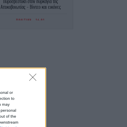
Πυροσβεστική στην πυρκαγιά της
Αττικοβοιωτίας - Βίντεο και εικόνες
ΠΟΛΙΤΙΚΗ
16:01
κέρτσος για ΠΑΣΟΚ: Κανένα ουσιαστικό
επιχείρημα για την έκθεση του ΟΟΣΑ
Αξίζουμε όλοι καλύτερη αντιπολίτευση
ΕΛΛΑΔΑ
15:57
Φωτιά στη Σίνδο: Συναγερμός στην
ροσβεστική - Σηκώθηκε ένα ελικόπτερο
ΠΟΛΙΤΙΚΗ
15:48
ΣΟΚ: Τα επιχειρήματα και οι πίνακες του
. Σκέρτσου διαρκούν μέχρι τα επόμενα
που αναιρούν τα προηγούμενα
sonal or
ection to
ou may
ΓΥΝΑΙΚΑ
15:24
 personal
Η Ελίζαμπεθ Χάρλει ποζάρει στο
tagram με μπικίνι -Άψογη σιλουέτα στα
out of the
61 της
 downstream