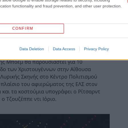
Τσ
cation functionality and fraud prevention, and other user protection.
το
CONFIRM
Π
Data Deletion
Data Access
Privacy Policy
Στα
ης Μποέμ θα παρουσιαστεί για 10
«μ
οδο των Χριστουγέννων στην Αίθουσα
 Λυρικής Σκηνής στο Κέντρο Πολιτισμού
 πλαίσιο του αφιερώματος της ΕΛΣ στον
ά και τα κοστούμια υπογράφει ο Ρίτσαρντ
-Σ
ο Τζουζέππε ντι Ιόριο.
Ο