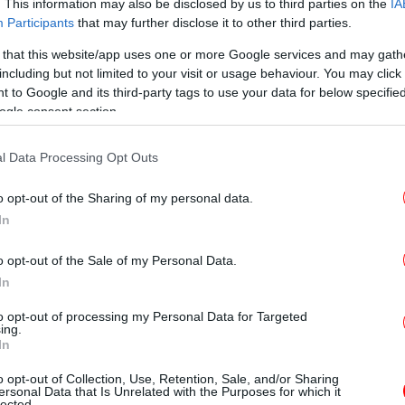
. This information may also be disclosed by us to third parties on the
IA
Participants
that may further disclose it to other third parties.
Πέ
 that this website/app uses one or more Google services and may gath
including but not limited to your visit or usage behaviour. You may click 
 to Google and its third-party tags to use your data for below specifi
υ περιγράφει, μεταφέροντας με τρόπο
ogle consent section.
λη την παλέτα των συναισθημάτων: την
Ψυ
ο έρωτα, την απόγνωση.
τις
l Data Processing Opt Outs
α ανάμεσα στον ποιητή Ροντόλφο και στη
o opt-out of the Sharing of my personal data.
από
αγωμένο Χριστουγεννιάτικο Παρίσι,
In
 έως το θάνατό της από φυματίωση.
o opt-out of the Sale of my Personal Data.
In
α Σκηνές απ’ την μποέμικη ζωή (1845/8,
ρωτοπαρουσιάστηκε το 1896 στο Βασιλικό
to opt-out of processing my Personal Data for Targeted
ing.
ιεύθυνση του Αρτούρο Τοσκανίνι. Η Εθνική
In
ώτη φορά την Μποέμ τον Απρίλιο του 1948
o opt-out of Collection, Use, Retention, Sale, and/or Sharing
ου Ευαγγελάτου.
Δ
ersonal Data that Is Unrelated with the Purposes for which it
lected.