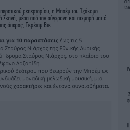
διπ
των
οπερατικού ρεπερτορίου, η Μποέμ του Τζάκομο
κή Σκηνή, μέσα από την σύγχρονη και αιχμηρή ματιά
της όπερας, Γκρέιαμ Βικ.
έως τις 5
και για 10 παραστάσεις
σα Σταύρος Νιάρχος της Εθνικής Λυρικής
ύ Ίδρυμα Σταύρος Νιάρχος, στο πλαίσιο του
έφανο Λαζαρίδη.
Ρ
 λυρικού θεάτρου που θεωρούν την Μποέμ ως
υνδυάζει μοναδική μελωδική μουσική, μια
ινούς χαρακτήρες και έντονα συναισθήματα.
φ
Η