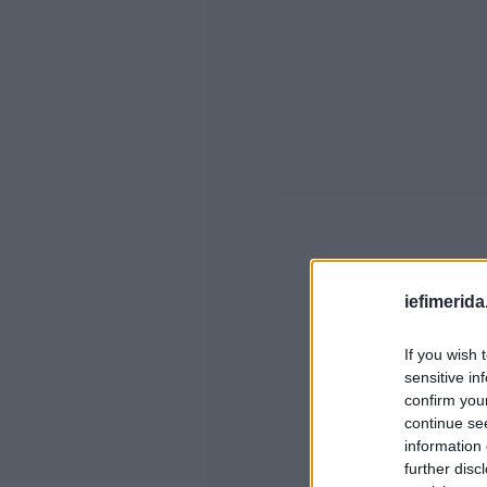
iefimerida
If you wish 
sensitive in
confirm you
continue se
information 
further disc