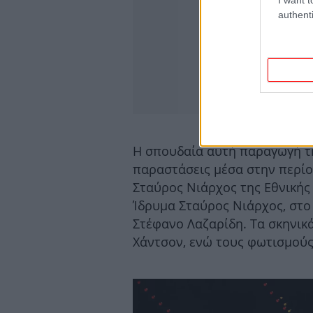
authenti
Η σπουδαία αυτή παραγωγή τ
παραστάσεις μέσα στην περί
Σταύρος Νιάρχος της Εθνικής
Ίδρυμα Σταύρος Νιάρχος, στο
Στέφανο Λαζαρίδη. Τα σκηνικ
Χάντσον, ενώ τους φωτισμούς 