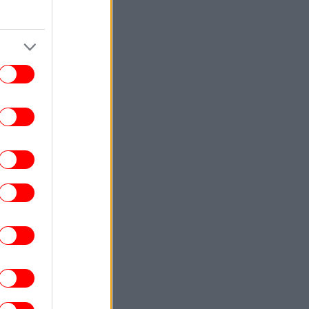
μέχρι να γίνει η «φωνή της ΕΛΑΣ»
ΕΛΛΑΔΑ
15:12
λκιδική: Σύγκρουση μοτοσυκλέτας με ΙΧ,
ένας τραυματίας στο Παπαγεωργίου
ΕΛΛΑΔΑ
15:06
ε 57χρονη ανήκει η σορός που βρέθηκε
ον Λυκαβηττό -Από πτώση ο θάνατός της
ΣΠΟΡ
15:03
ώτης και Αλεξίου έκαναν υπερήφανη την
λάδα: Ασημένιο μετάλλιο στο Παγκόσμιο
Πρωτάθλημα Εφήβων
ΚΟΣΜΟΣ
15:00
 Ιράν και το Ομάν είναι πολύ κοντά στην
ίτευξη συμφωνίας για μία νέα διαδρομή
διέλευσης πλοίων μέσω Ορμούζ
ΠΟΛΙΤΙΚΗ
14:54