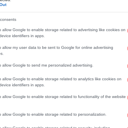
 διευθυντής της ΕΛΣ Στέφανος Λαζαρίδης
Out
ό σκηνοθέτη Γκρέιαμ Βικ να σκηνοθετήσει
ια την Εθνική Λυρική Σκηνή. Ο Βικ, "ο
consents
Χα
α στην Βρετανία", όπως τον έχει
μερίδα Telegraph, μετέφερε τη δράση του
o allow Google to enable storage related to advertising like cookies on
evice identifiers in apps.
υ αιώνα στην Αθήνα του 21ου,
 ορόσημο για το ελληνικό λυρικό θέατρο.
Σ
o allow my user data to be sent to Google for online advertising
στ
s.
to allow Google to send me personalized advertising.
Χι
Ελ
o allow Google to enable storage related to analytics like cookies on
evice identifiers in apps.
o allow Google to enable storage related to functionality of the website
Το
επ
o allow Google to enable storage related to personalization.
o allow Google to enable storage related to security, including