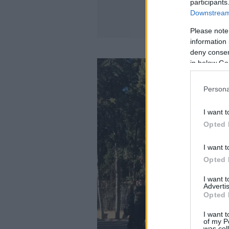
participants
Downstream 
Please note
information 
deny consent
in below Go
Persona
I want t
Opted 
I want t
Opted 
I want 
Advertis
Opted 
I want t
of my P
was col