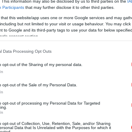
. This information may also be disclosed by us to third parties on the
IA
Participants
that may further disclose it to other third parties.
 that this website/app uses one or more Google services and may gath
Φ
including but not limited to your visit or usage behaviour. You may click 
 to Google and its third-party tags to use your data for below specifi
ogle consent section.
l Data Processing Opt Outs
o opt-out of the Sharing of my personal data.
In
Cr
o opt-out of the Sale of my Personal Data.
In
to opt-out of processing my Personal Data for Targeted
ing.
In
Τα
o opt-out of Collection, Use, Retention, Sale, and/or Sharing
ersonal Data that Is Unrelated with the Purposes for which it
lected.