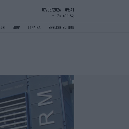
07/08/2026
05:41
24.6°C
ΖΩΗ
ΣΠΟΡ
ΓΥΝΑΙΚΑ
ENGLISH EDITION
ΕΛΛΑΔΑ
ΠΑΝΕΛΛΗΝΙΕΣ
ENGLISH EDITION
TRAVEL
ΟΛΥΜΠΙΑΚΟΙ ΑΓΩΝΕΣ
iAUTOKINITO
ΖΩΔΙΑ
ELAMEFORA