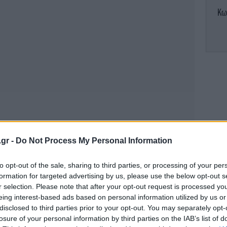
Κω
Τ
αί
.gr -
Do Not Process My Personal Information
Υ
to opt-out of the sale, sharing to third parties, or processing of your per
Ατ
formation for targeted advertising by us, please use the below opt-out s
r selection. Please note that after your opt-out request is processed y
eing interest-based ads based on personal information utilized by us or
Η Ι
disclosed to third parties prior to your opt-out. You may separately opt-
τη
losure of your personal information by third parties on the IAB’s list of