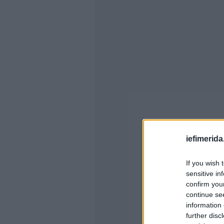
iefimerida
If you wish 
sensitive in
confirm you
continue se
information 
further disc