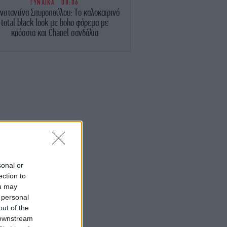
ΓΥΝΑΙΚΑ
08:06
νσταντίνα Σπυροπούλου: Το καλοκαιρινό
total black look με boho φόρεμα με
κρόσσια και Chanel σανδάλια
ΕΛΛΑΔΑ
08:00
Έρχεται η νέα μεγάλη λεωφόρος της
Αθήνας -Πού κατασκευάζεται, πόσες
λωρίδες θα έχει
ΕΛΛΑΔΑ
07:53
ουρισμός για όλους: Ποιοι ΑΦΜ κάνουν
τηση σήμερα -Οι δικαιούχοι, τα κριτήρια
ΕΛΛΑΔΑ
07:49
ψηλός κίνδυνος πυρκαγιάς σήμερα σε
sonal or
τική, Κρήτη, Εύβοια και άλλες περιοχές
ection to
ou may
 personal
ΖΩΗ
07:45
ουλία Καλλιμάνη νευρίασε με θεατή που
out of the
ς πετούσε λουλούδια στο πρόσωπο -Του
 downstream