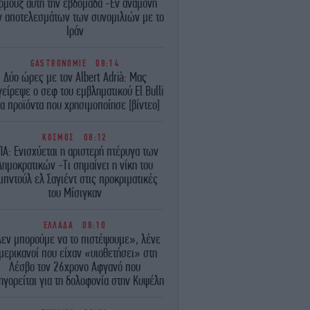
ρμούζ αυτή την εβδομάδα -Εν αναμονή
 αποτελεσμάτων των συνομιλιών με το
Ιράν
GASTRONOMIE
08:14
Δύο ώρες με τον Albert Adrià: Μας
είρεψε ο σεφ του εμβληματικού El Bulli
α προϊόντα που χρησιμοποίησε [βίντεο]
ΚΟΣΜΟΣ
08:12
Α: Ενισχύεται η αριστερή πτέρυγα των
Δημοκρατικών -Τι σημαίνει η νίκη του
μπντούλ ελ Σαγιέντ στις προκριματικές
του Μίσιγκαν
ΕΛΛΑΔΑ
08:10
εν μπορούμε να το πιστέψουμε», λένε
μερικανοί που είχαν «υιοθετήσει» στη
Λέσβο τον 26χρονο Αφγανό που
ηγορείται για τη δολοφονία στην Κυψέλη