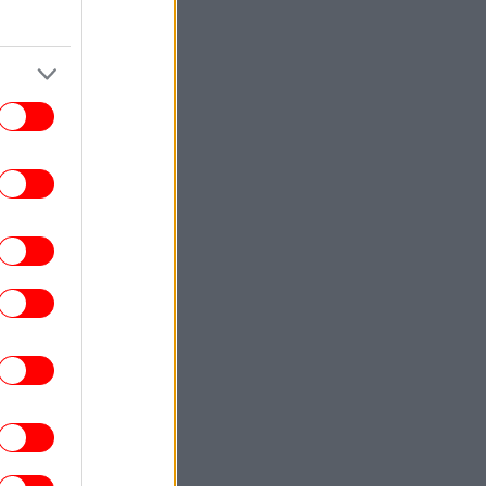
νεκροί και 15 τραυματίες
ΕΛΛΑΔΑ
07:21
οφυλακίστηκαν ο δήμαρχος Στυλίδας και
ο ακόμη κατηγορούμενοι για τη μεγάλη
φωτιά στη Βοιωτία
ΕΛΛΑΔΑ
07:20
Μυστράς: Στο εδώλιο το μεσημέρι ο
5χρονος για τη σορό του πατέρα του σε
καταψύκτη
ΚΟΣΜΟΣ
07:18
Σεισμός 5,8 Ρίχτερ στις Φιλιππίνες,
εκκενώθηκαν κτίρια
ΟΙΚΟΝΟΜΙΑ
07:17
ες ηλεκτρονικές απάτες «πολιορκούν»
τους ανυποψίαστους -Τα μηνύματα-
παγίδες που κλέβουν κωδικούς και
προσωπικά στοιχεία