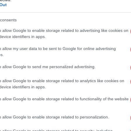
Out
consents
Πρ
δύ
o allow Google to enable storage related to advertising like cookies on
evice identifiers in apps.
o allow my user data to be sent to Google for online advertising
s.
5
την προηγούμενη εβδομάδα από κλιμάκιο
ντα ανάπτυξης από το τμήμα R&D της
to allow Google to send me personalized advertising.
των
ωγής στείρων ενέσιμων προϊόντων,
o allow Google to enable storage related to analytics like cookies on
ωγή θεωρούνται από τις πλέον απαιτητικές
evice identifiers in apps.
έον αυστηρές προδιαγραφές.
o allow Google to enable storage related to functionality of the website
Νέ
o allow Google to enable storage related to personalization.
τάληξη μιας πολυετούς προσπάθειας μιας
 RAFARM, από όλα τα τμήματα οι οποίοι
o allow Google to enable storage related to security, including