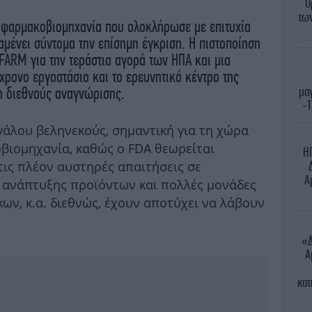
Ο
των
 φαρμακοβιομηχανία που ολοκλήρωσε με επιτυχία
μένει σύντομα την επίσημη έγκριση. Η πιστοποίηση
FARM για την τεράστια αγορά των ΗΠΑ και μια
γχρονο εργοστάσιο και το ερευνητικό κέντρο της
μαγ
η διεθνούς αναγνώρισης.
-Τ
εγάλου βεληνεκούς, σημαντική για τη χώρα
οβιομηχανία, καθώς ο FDA θεωρείται
ΗΠ
τις πλέον αυστηρές απαιτήσεις σε
Α
 ανάπτυξης προϊόντων και πολλές μονάδες
ν, κ.α. διεθνώς, έχουν αποτύχει να λάβουν
«Δ
Α
κατ