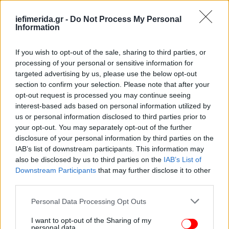
προϊόντα υψηλής τεχνολογίας, ενώ δεν μπορεί να
αγοράσει καύσιμα αεροσκαφών-
iefimerida.gr -
Do Not Process My Personal
Information
συμπεριλαμβανομένου για πυραύλους- με εξαίρεση
αυτά που προορίζονται για επιβατικά αεροπλάνα.
If you wish to opt-out of the sale, sharing to third parties, or
processing of your personal or sensitive information for
targeted advertising by us, please use the below opt-out
section to confirm your selection. Please note that after your
opt-out request is processed you may continue seeing
interest-based ads based on personal information utilized by
us or personal information disclosed to third parties prior to
your opt-out. You may separately opt-out of the further
disclosure of your personal information by third parties on the
IAB’s list of downstream participants. This information may
also be disclosed by us to third parties on the
IAB’s List of
Downstream Participants
that may further disclose it to other
third parties.
Please note that this website/app uses one or more Google
Personal Data Processing Opt Outs
services and may gather and store information including but
not limited to your visit or usage behaviour. You may click to
I want to opt-out of the Sharing of my
personal data.