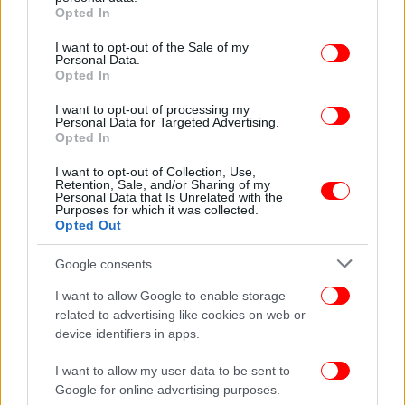
grant or deny consent to Google and its third-party tags to
Opted In
use your data for below specified purposes in below Google
consent section.
I want to opt-out of the Sale of my
Personal Data.
Opted In
I want to opt-out of processing my
Personal Data for Targeted Advertising.
Opted In
I want to opt-out of Collection, Use,
Retention, Sale, and/or Sharing of my
Personal Data that Is Unrelated with the
Purposes for which it was collected.
Opted Out
Google consents
Με νέο ψήφισμα, τον Νοέμβριο της ίδιας χρονιάς, ο
I want to allow Google to enable storage
ΟΗΕ περιόρισε τις εξαγωγές άνθρακα από τη Β.
related to advertising like cookies on web or
Κορέα στην Κίνα, που αποτελεί αυτή τη στιγμή τη
device identifiers in apps.
μόνη αγορά για τον άνθρακα της Πιονγιάνγκ. Τον
I want to allow my user data to be sent to
Αύγουστο, έπειτα από δύο εκτοξεύσεις
Google for online advertising purposes.
διηπειρωτικών βαλλιστικών πυραύλων, το