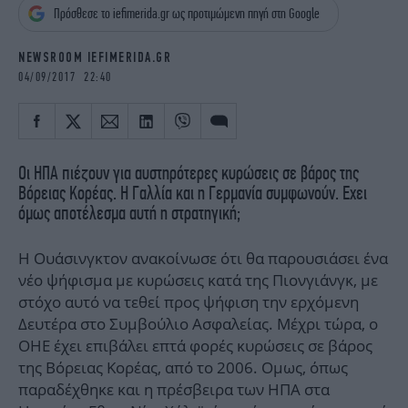
iBOOKS
ΖΩΔΙΑ
Πρόσθεσε το iefimerida.gr ως προτιμώμενη πηγή στη Google
OSCARS
THE OCEAN
NEWSROOM IEFIMERIDA.GR
MEDIA
ELAMEFORA
04/09/2017 22:40
NEWSLETTER
Οι ΗΠΑ πιέζουν για αυστηρότερες κυρώσεις σε βάρος της
Βόρειας Κορέας. Η Γαλλία και η Γερμανία συμφωνούν. Εχει
όμως αποτέλεσμα αυτή η στρατηγική;
Η Ουάσινγκτον ανακοίνωσε ότι θα παρουσιάσει ένα
νέο ψήφισμα με κυρώσεις κατά της Πιονγιάνγκ, με
στόχο αυτό να τεθεί προς ψήφιση την ερχόμενη
Δευτέρα στο Συμβούλιο Ασφαλείας. Μέχρι τώρα, ο
ΟΗΕ έχει επιβάλει επτά φορές κυρώσεις σε βάρος
της Βόρειας Κορέας, από το 2006. Ομως, όπως
παραδέχθηκε και η πρέσβειρα των ΗΠΑ στα