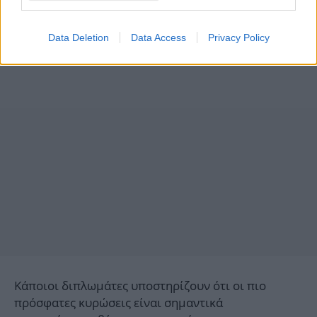
τις απαγορεύσεις, όπως και ότι είναι αδύναμη η
εφαρμογή των μέτρων αυτών από τις χώρες- μέλη.
Data Deletion
Data Access
Privacy Policy
Κάποιοι διπλωμάτες υποστηρίζουν ότι οι πιο
πρόσφατες κυρώσεις είναι σημαντικά