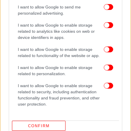
Συμβούλιο Ασφαλείας επέβαλε ολοκληρωτική
I want to allow Google to send me
απαγόρευση στην εξαγωγή άνθρακα, σιδήρου,
personalized advertising.
μολύβδου, ψαριών και θαλασσινών. Επίσης,
I want to allow Google to enable storage
«πάγωσε» τις άδειες εργασίας όλων των
related to analytics like cookies on web or
Βορειοκορεατών εργατών, που είχαν σταλεί στο
device identifiers in apps.
εξωτερικό.
I want to allow Google to enable storage
related to functionality of the website or app.
Εχουν αποτέλεσμα οι κυρώσεις;
I want to allow Google to enable storage
Παρόλα αυτά όμως, ειδικοί και διπλωμάτες
related to personalization.
συμφωνούν ότι οι κυρώσεις έχουν περιορισμένο
αντίκτυπο και ότι αποτελούν μόνο ένα εργαλείο,
I want to allow Google to enable storage
στην ευρύτερη διεθνή προσπάθεια να πειστεί η
related to security, including authentication
functionality and fraud prevention, and other
Πιονγιάνγκ να αλλάξει συμπεριφορά.
user protection.
Ειδικοί επί των κυρώσεων του ΟΗΕ έχουν αναφέρει
στο Συμβούλιο Ασφαλείας ότι η Βόρεια Κορέα έχει
CONFIRM
βρει τρόπο να παρακάμπτει τους περιορισμούς και