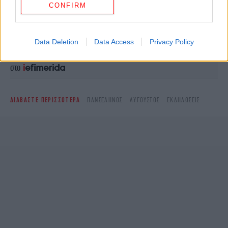
CONFIRM
Ακολουθήστε το
στο Google News
και μάθετε
πρώτοι όλες τις ειδήσεις
Data Deletion
Data Access
Privacy Policy
Δείτε όλες τις τελευταίες
Ειδήσεις
από την Ελλάδα και τον Κόσμο,
στο
ΔΙΑΒΑΣΤΕ ΠΕΡΙΣΣΟΤΕΡΑ
ΠΑΝΣΈΛΗΝΟΣ
ΑΎΓΟΥΣΤΟΣ
ΕΚΔΗΛΏΣΕΙΣ