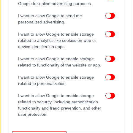
Google for online advertising purposes.
I want to allow Google to send me
personalized advertising.
I want to allow Google to enable storage
πέρσι τη βραδιά της
Στη Θεσσαλονίκη
related to analytics like cookies on web or
αυγουστιάτικης πανσελήνου η προσέλευση έφτασε
device identifiers in apps.
περίπου τα 5.000 άτομα.
I want to allow Google to enable storage
related to functionality of the website or app.
Φέτος, θα δοθεί βήμα στους μουσικούς του δρόμου
και η συναυλία θα γίνει στον κεντρικό αύλειο χώρο
I want to allow Google to enable storage
του Αρχαιολογικού Μουσείου Θεσσαλονίκης, με
related to personalization.
ώρα έναρξης 21.30
I want to allow Google to enable storage
related to security, including authentication
Το πρόγραμμα εκδηλώσεων για την πανσέληνο σε
functionality and fraud prevention, and other
όλη την Ελλάδα ΕΔΩ.
user protection.
panselinos2017.doc