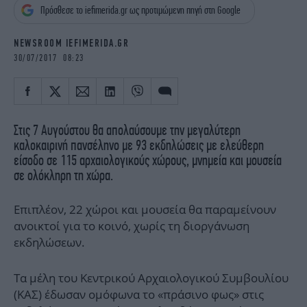
iBOOKS
ΖΩΔΙΑ
Πρόσθεσε το iefimerida.gr ως προτιμώμενη πηγή στη Google
OSCARS
THE OCEAN
NEWSROOM IEFIMERIDA.GR
MEDIA
ELAMEFORA
30/07/2017 08:23
NEWSLETTER
Στις 7 Αυγούστου θα απολαύσουμε την μεγαλύτερη
καλοκαιρινή πανσέληνο με 93 εκδηλώσεις με ελεύθερη
είσοδο σε 115 αρχαιολογικούς χώρους, μνημεία και μουσεία
σε ολόκληρη τη χώρα.
Επιπλέον, 22 χώροι και μουσεία θα παραμείνουν
ανοικτοί για το κοινό, χωρίς τη διοργάνωση
εκδηλώσεων.
Τα μέλη του Κεντρικού Αρχαιολογικού Συμβουλίου
(ΚΑΣ) έδωσαν ομόφωνα το «πράσινο φως» στις