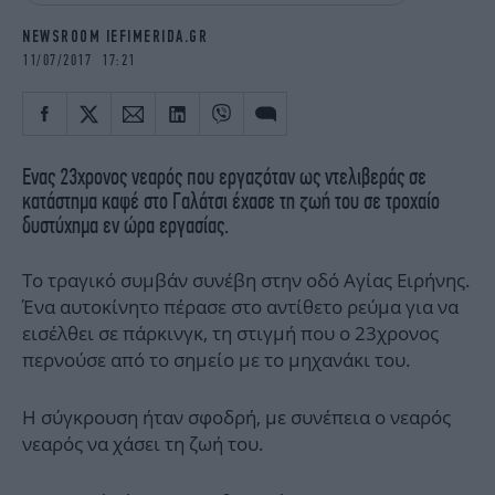
iBOOKS
ΖΩΔΙΑ
NEWSROOM IEFIMERIDA.GR
OSCARS
THE OCEAN
11/07/2017 17:21
MEDIA
ELAMEFORA
NEWSLETTER
Ενας 23χρονος νεαρός που εργαζόταν ως ντελιβεράς σε
κατάστημα καφέ στο Γαλάτσι έχασε τη ζωή του σε τροχαίο
δυστύχημα εν ώρα εργασίας.
Το τραγικό συμβάν συνέβη στην οδό Αγίας Ειρήνης.
Ένα αυτοκίνητο πέρασε στο αντίθετο ρεύμα για να
εισέλθει σε πάρκινγκ, τη στιγμή που ο 23χρονος
περνούσε από το σημείο με το μηχανάκι του.
Η σύγκρουση ήταν σφοδρή, με συνέπεια ο νεαρός
νεαρός να χάσει τη ζωή του.