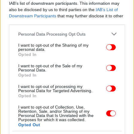
IAB’s list of downstream participants. This information may
ΔΙΑΒΑΣΤΕ ΠΕΡΙΣΣΟΤΕΡΑ
ΓΑΛΆΤΣΙ
ΝΤΕΛΙΒΕΡΆΣ
ΤΡΟΧΑΊΟ ΔΥΣΤΎΧΗΜΑ
also be disclosed by us to third parties on the
IAB’s List of
Downstream Participants
that may further disclose it to other
third parties.
Please note that this website/app uses one or more Google
Personal Data Processing Opt Outs
services and may gather and store information including but
not limited to your visit or usage behaviour. You may click to
I want to opt-out of the Sharing of my
personal data.
grant or deny consent to Google and its third-party tags to
Opted In
use your data for below specified purposes in below Google
consent section.
I want to opt-out of the Sale of my
Personal Data.
Opted In
I want to opt-out of processing my
Personal Data for Targeted Advertising.
Opted In
I want to opt-out of Collection, Use,
Retention, Sale, and/or Sharing of my
Personal Data that Is Unrelated with the
Purposes for which it was collected.
Opted Out