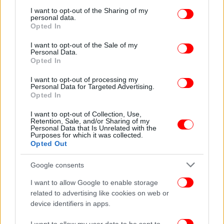
services and may gather and store information including but
not limited to your visit or usage behaviour. You may click to
I want to opt-out of the Sharing of my
personal data.
grant or deny consent to Google and its third-party tags to
Opted In
use your data for below specified purposes in below Google
consent section.
I want to opt-out of the Sale of my
Personal Data.
Opted In
I want to opt-out of processing my
Personal Data for Targeted Advertising.
Opted In
I want to opt-out of Collection, Use,
Retention, Sale, and/or Sharing of my
Personal Data that Is Unrelated with the
Purposes for which it was collected.
Opted Out
Google consents
I want to allow Google to enable storage
related to advertising like cookies on web or
device identifiers in apps.
Πηγή: ΑΠΕ-ΜΠΕ