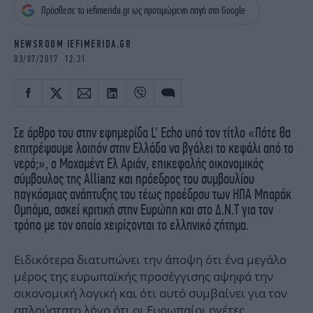
iBOOKS
ΖΩΔΙΑ
Πρόσθεσε το iefimerida.gr ως προτιμώμενη πηγή στη Google
OSCARS
THE OCEAN
NEWSROOM IEFIMERIDA.GR
MEDIA
ELAMEFORA
03/07/2017 12:31
NEWSLETTER
Σε άρθρο του στην εφημερίδα L' Echo υπό τον τίτλο «Πότε θα
επιτρέψουμε λοιπόν στην Ελλάδα να βγάλει το κεφάλι από το
νερό;», ο Μοχαμέντ Ελ Αριάν, επικεφαλής οικονομικός
σύμβουλος της Allianz και πρόεδρος του συμβουλίου
παγκόσμιας ανάπτυξης του τέως προέδρου των ΗΠΑ Μπαράκ
Ομπάμα, ασκεί κριτική στην Ευρώπη και στο Δ.Ν.Τ για τον
τρόπο με τον οποίο χειρίζονται το ελληνικό ζήτημα.
Ειδικότερα διατυπώνει την άποψη ότι ένα μεγάλο
μέρος της ευρωπαϊκής προσέγγισης αψηφά την
οικονομική λογική και ότι αυτό συμβαίνει για τον
απλούστατο λόγο ότι οι Ευρωπαίοι ηγέτες