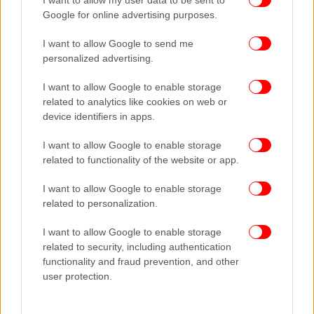
I want to allow my user data to be sent to
Google for online advertising purposes.
Ακολουθήστε το
στο Google News
και μάθετε
I want to allow Google to send me
personalized advertising.
πρώτοι όλες τις ειδήσεις
I want to allow Google to enable storage
Δείτε όλες τις τελευταίες
Ειδήσεις
από την Ελλάδα και τον Κόσμο,
related to analytics like cookies on web or
στο
device identifiers in apps.
I want to allow Google to enable storage
ΔΙΑΒΑΣΤΕ ΠΕΡΙΣΣΟΤΕΡΑ
ΕΛ ΑΡΙΑΝ
ΧΡΈΟΣ
related to functionality of the website or app.
I want to allow Google to enable storage
related to personalization.
I want to allow Google to enable storage
related to security, including authentication
functionality and fraud prevention, and other
user protection.