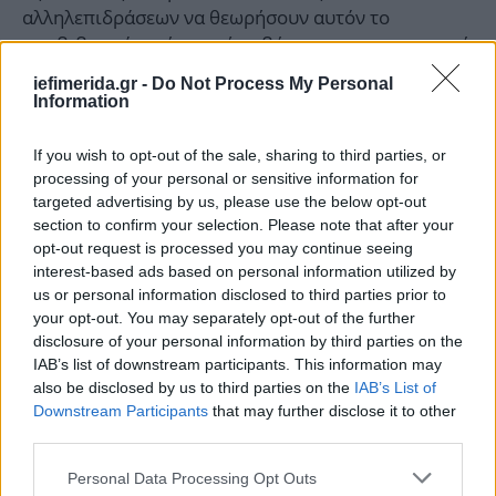
αλληλεπιδράσεων να θεωρήσουν αυτόν το
συμβιβασμό ως ένα πρώτο βήμα προς την οριστική
διευθέτηση της ελληνικής κρίσης, η οποία έχει ήδη
iefimerida.gr -
Do Not Process My Personal
αργήσει πολύ και την οποία αναμένουν εδώ και
Information
καιρό οι Έλληνες πολίτες υποφέροντας.
If you wish to opt-out of the sale, sharing to third parties, or
processing of your personal or sensitive information for
targeted advertising by us, please use the below opt-out
section to confirm your selection. Please note that after your
opt-out request is processed you may continue seeing
interest-based ads based on personal information utilized by
us or personal information disclosed to third parties prior to
your opt-out. You may separately opt-out of the further
disclosure of your personal information by third parties on the
IAB’s list of downstream participants. This information may
also be disclosed by us to third parties on the
IAB’s List of
Downstream Participants
that may further disclose it to other
third parties.
Please note that this website/app uses one or more Google
Personal Data Processing Opt Outs