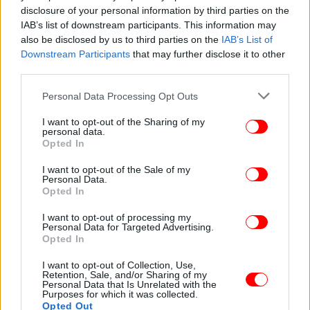
disclosure of your personal information by third parties on the
IAB’s list of downstream participants. This information may
also be disclosed by us to third parties on the
IAB’s List of
Downstream Participants
that may further disclose it to other
third parties.
Please note that this website/app uses one or more Google
Personal Data Processing Opt Outs
services and may gather and store information including but
not limited to your visit or usage behaviour. You may click to
I want to opt-out of the Sharing of my
personal data.
grant or deny consent to Google and its third-party tags to
Opted In
use your data for below specified purposes in below Google
consent section.
I want to opt-out of the Sale of my
Personal Data.
Opted In
I want to opt-out of processing my
Κρατικοί λειτουργοί και δημόσια πρόσωπα που
Personal Data for Targeted Advertising.
Opted In
ασκούν κριτική σε δικαστικές αποφάσεις
επιβάλλεται να έχουν υποτυπώδη, έστω, γνώση των
I want to opt-out of Collection, Use,
Retention, Sale, and/or Sharing of my
εξελίξεων στον νομικό πολιτισμό, διότι η
Personal Data that Is Unrelated with the
αστοιχείωτη κριτική προσφέρει κακή υπηρεσία
Purposes for which it was collected.
Opted Out