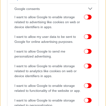
στον τόπο και τους πολίτες.
Google consents
Ο Πρόεδρος Ευθύμιος Αντωνόπουλος Σύμβουλος
I want to allow Google to enable storage
Επικρατείας
related to advertising like cookies on web or
device identifiers in apps.
Η Γεν. Γραμματέας Ευτυχία Κουράκου Εισηγητής
I want to allow my user data to be sent to
Google for online advertising purposes.
Ο Αντιπρόεδρος Ε. Αργυρός Πάρεδρος
I want to allow Google to send me
Ο Ταμίας Ν. Νικολάκης Εισηγητής
personalized advertising.
I want to allow Google to enable storage
Το Μέλος Μ. Πικραμένος Σύμβουλος Επικρατείας
related to analytics like cookies on web or
device identifiers in apps.
Ακολουθήστε το
στο Google News
και μάθετε
I want to allow Google to enable storage
πρώτοι όλες τις ειδήσεις
related to functionality of the website or app.
Δείτε όλες τις τελευταίες
Ειδήσεις
από την Ελλάδα και τον Κόσμο,
I want to allow Google to enable storage
στο
related to personalization.