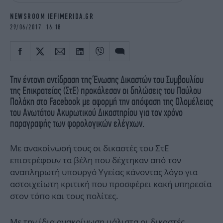
iBOOKS
ΖΩΔΙΑ
NEWSROOM IEFIMERIDA.GR
OSCARS
THE OCEAN
29/06/2017 16:18
MEDIA
ELAMEFORA
NEWSLETTER
Την έντονη αντίδραση της Ένωσης Δικαστών του Συμβουλίου
της Επικρατείας (ΣτΕ) προκάλεσαν οι δηλώσεις του Παύλου
Πολάκη στο Facebook με αφορμή την απόφαση της Ολομέλειας
του Ανωτάτου Ακυρωτικού Δικαστηρίου για τον χρόνο
παραγραφής των φορολογικών ελέγχων.
Με ανακοίνωσή τους οι δικαστές του ΣτΕ
επιστρέφουν τα βέλη που δέχτηκαν από τον
αναπληρωτή υπουργό Υγείας κάνοντας λόγο για
αστοιχείωτη κριτική που προσφέρει κακή υπηρεσία
στον τόπο και τους πολίτες.
Με την ίδια ανακοίνωση μάλιστα οι δικαστές