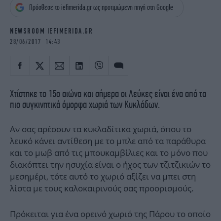
iBOOKS
ΖΩΔΙΑ
Πρόσθεσε το iefimerida.gr ως προτιμώμενη πηγή στη Google
OSCARS
THE OCEAN
NEWSROOM IEFIMERIDA.GR
MEDIA
ELAMEFORA
28/06/2017 14:43
NEWSLETTER
Χτίστηκε το 15ο αιώνα και σήμερα οι Λεύκες είναι ένα από τα
πιο συγκινητικά όμορφα χωριά των Κυκλάδων.
Αν σας αρέσουν τα κυκλαδίτικα χωριά, όπου το
λευκό κάνει αντίθεση με το μπλε από τα παράθυρα
και το μωβ από τις μπουκαμβίλιες και το μόνο που
διακόπτει την ησυχία είναι ο ήχος των τζιτζικιών το
μεσημέρι, τότε αυτό το χωριό αξίζει να μπει στη
λίστα με τους καλοκαιρινούς σας προορισμούς.
Πρόκειται για ένα ορεινό χωριό της Πάρου το οποίο