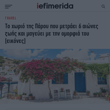
TRAVEL
ΕΙΔΗΣΕΙΣ
ΠΟΛΙΤΙΚΗ
Το χωριό της Πάρου που μετράει 6 αιώνες
NON PAPER
ΕΛΛΑΔΑ
ζωής και μαγεύει με την ομορφιά του
ΟΙΚΟΝΟΜΙΑ
ΚΟΣΜΟΣ
[εικόνες]
ΠΟΛΙΤΙΣΜΟΣ
ΠΑΝΕΛΛΗΝΙΕΣ
ΖΩΗ
ΣΠΟΡ
ΓΥΝΑΙΚΑ
ENGLISH EDITION
ΠΟΛΗ
STORIES
ΕΚΛΟΓΕΣ
TRAVEL
ΤΕΧΝΟΛΟΓΙΑ
ΥΓΕΙΑ
DESIGN
ΟΛΥΜΠΙΑΚΟΙ ΑΓΩΝΕΣ
EURO
GREEN
PODCAST
iAUTOKINITO
iOPINIONS
iGASTRONOMIE