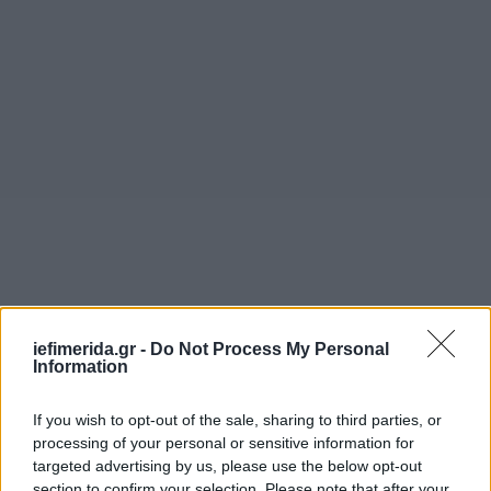
iefimerida.gr -
Do Not Process My Personal
Information
If you wish to opt-out of the sale, sharing to third parties, or
processing of your personal or sensitive information for
targeted advertising by us, please use the below opt-out
Διάβασε ποιο είναι το χωριό και γιατί αξίζει να
section to confirm your selection. Please note that after your