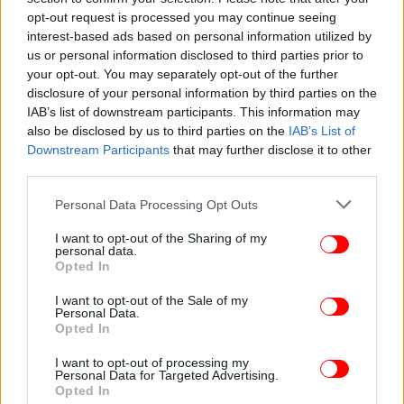
το επισκεφτείς στο BOVARY.GR
opt-out request is processed you may continue seeing
interest-based ads based on personal information utilized by
us or personal information disclosed to third parties prior to
Ακολουθήστε το
στο Google News
και μάθετε
your opt-out. You may separately opt-out of the further
πρώτοι όλες τις ειδήσεις
disclosure of your personal information by third parties on the
IAB’s list of downstream participants. This information may
Δείτε όλες τις τελευταίες
Ειδήσεις
από την Ελλάδα και τον Κόσμο,
also be disclosed by us to third parties on the
IAB’s List of
στο
Downstream Participants
that may further disclose it to other
third parties.
Please note that this website/app uses one or more Google
Personal Data Processing Opt Outs
ΔΙΑΒΑΣΤΕ ΠΕΡΙΣΣΟΤΕΡΑ
ΠΆΡΟΣ
ΛΕΥΚΈΣ
ΤΑΞΊΔΙ
ΚΑΛΟΚΑΙΡΙΝΈΣ
services and may gather and store information including but
ΔΙΑΚΟΠΈΣ
not limited to your visit or usage behaviour. You may click to
I want to opt-out of the Sharing of my
personal data.
grant or deny consent to Google and its third-party tags to
Opted In
use your data for below specified purposes in below Google
consent section.
I want to opt-out of the Sale of my
Personal Data.
Opted In
I want to opt-out of processing my
Personal Data for Targeted Advertising.
Opted In