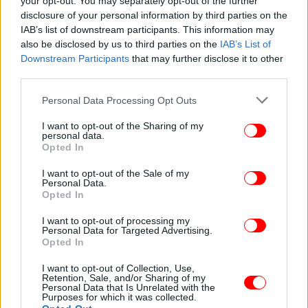
your opt-out. You may separately opt-out of the further
disclosure of your personal information by third parties on the
IAB’s list of downstream participants. This information may
also be disclosed by us to third parties on the
IAB’s List of
Downstream Participants
that may further disclose it to other
third parties.
Please note that this website/app uses one or more Google
Personal Data Processing Opt Outs
services and may gather and store information including but
not limited to your visit or usage behaviour. You may click to
I want to opt-out of the Sharing of my
personal data.
grant or deny consent to Google and its third-party tags to
Opted In
use your data for below specified purposes in below Google
consent section.
I want to opt-out of the Sale of my
Personal Data.
Opted In
I want to opt-out of processing my
Personal Data for Targeted Advertising.
Opted In
Ακολουθήστε το
στο Google News
και μάθετε
πρώτοι όλες τις ειδήσεις
I want to opt-out of Collection, Use,
Retention, Sale, and/or Sharing of my
Personal Data that Is Unrelated with the
Δείτε όλες τις τελευταίες
Ειδήσεις
από την Ελλάδα και τον Κόσμο,
Purposes for which it was collected.