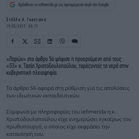
iBOOKS
ΖΩΔΙΑ
Πρόσθεσε το iefimerida.gr ως προτιμώμενη πηγή στη Google
OSCARS
THE OCEAN
Στέλλα Α. Γκαντώνα
MEDIA
ELAMEFORA
19/05/2017 00:11
NEWSLETTER
«Παρών» στο άρθρο 56 ψήφισε η προερχόμενη από τους
«53» κ. Τασία Χριστοδουλοπούλου, ταράζοντας τα νερά στην
κυβερνητική πλειοψηφία.
Το άρθρο 56 αφορά στη ρύθμιση για τις απολύσεις
των ιδιωτικών εκπαιδευτικών.
Σύμφωνα με πληροφορίες του iefimerida η κ.
Χριστοδουλοπούλου είχε ενημερώσει εγκαίρως τον
πρωθυπουργό, ο οποίος είχε εκφράσει την
κατανόησή του.