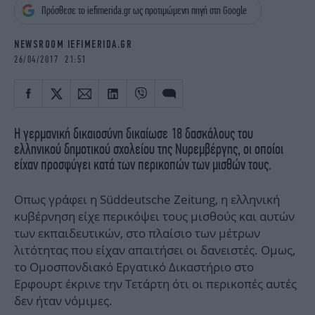
iBOOKS
ΖΩΔΙΑ
Πρόσθεσε το iefimerida.gr ως προτιμώμενη πηγή στη Google
OSCARS
THE OCEAN
NEWSROOM IEFIMERIDA.GR
MEDIA
ELAMEFORA
26/04/2017 21:51
NEWSLETTER
Η γερμανική δικαιοσύνη δικαίωσε 18 δασκάλους του
ελληνικού δημοτικού σχολείου της Νυρεμβέργης, οι οποίοι
είχαν προσφύγει κατά των περικοπών των μισθών τους.
Οπως γράφει η Süddeutsche Zeitung, η ελληνική
κυβέρνηση είχε περικόψει τους μισθούς και αυτών
των εκπαιδευτικών, στο πλαίσιο των μέτρων
λιτότητας που είχαν απαιτήσει οι δανειστές. Ομως,
το Ομοσπονδιακό Εργατικό Δικαστήριο στο
Ερφουρτ έκρινε την Τετάρτη ότι οι περικοπές αυτές
δεν ήταν νόμιμες.