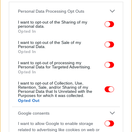
Please note that this website/app uses one or more Google
Personal Data Processing Opt Outs
services and may gather and store information including but
not limited to your visit or usage behaviour. You may click to
I want to opt-out of the Sharing of my
personal data.
grant or deny consent to Google and its third-party tags to
Opted In
use your data for below specified purposes in below Google
consent section.
I want to opt-out of the Sale of my
Personal Data.
Opted In
I want to opt-out of processing my
Personal Data for Targeted Advertising.
Opted In
I want to opt-out of Collection, Use,
Retention, Sale, and/or Sharing of my
Personal Data that Is Unrelated with the
Purposes for which it was collected.
Opted Out
Google consents
I want to allow Google to enable storage
related to advertising like cookies on web or