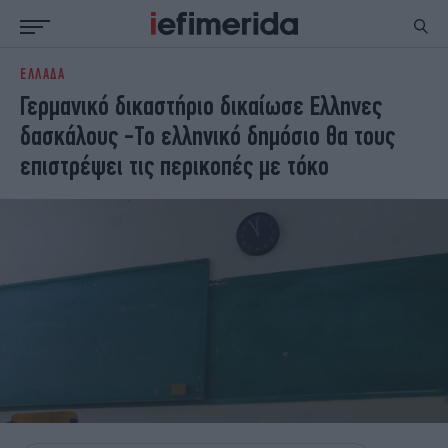
ΕΛΛΑΔΑ
ΕΙΔΗΣΕΙΣ
ΠΟΛΙΤΙΚΗ
Γερμανικό δικαστήριο δικαίωσε Ελληνες
NON PAPER
ΕΛΛΑΔΑ
δασκάλους -Το ελληνικό δημόσιο θα τους
ΟΙΚΟΝΟΜΙΑ
ΚΟΣΜΟΣ
επιστρέψει τις περικοπές με τόκο
ΠΟΛΙΤΙΣΜΟΣ
ΠΑΝΕΛΛΗΝΙΕΣ
ΖΩΗ
ΣΠΟΡ
ΓΥΝΑΙΚΑ
ENGLISH EDITION
ΠΟΛΗ
STORIES
ΕΚΛΟΓΕΣ
TRAVEL
ΤΕΧΝΟΛΟΓΙΑ
ΥΓΕΙΑ
DESIGN
ΟΛΥΜΠΙΑΚΟΙ ΑΓΩΝΕΣ
EURO
GREEN
PODCAST
iAUTOKINITO
iOPINIONS
iGASTRONOMIE