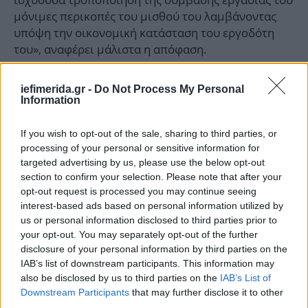
μόνιμες περικοπές του μισθού του λαμβάνοντας
υπόψη την οικονομική κατάσταση του εργοδότη
του», αναφέρει μάλιστα η απόφαση.
Η περίπτωση του Ν. προδιαγράφει τώρα και τις
iefimerida.gr -
Do Not Process My Personal
προσφυγές των υπόλοιπων 17 Ελλήνων δασκάλων.
Information
Ετσι, το ελληνικό δημόσιο θα υποχρεωθεί να
καταβάλει τους πλήρεις μισθούς από το 2010 και
If you wish to opt-out of the sale, sharing to third parties, or
processing of your personal or sensitive information for
μετά μαζί με τους τόκους.
targeted advertising by us, please use the below opt-out
section to confirm your selection. Please note that after your
opt-out request is processed you may continue seeing
interest-based ads based on personal information utilized by
us or personal information disclosed to third parties prior to
your opt-out. You may separately opt-out of the further
disclosure of your personal information by third parties on the
IAB’s list of downstream participants. This information may
also be disclosed by us to third parties on the
IAB’s List of
Downstream Participants
that may further disclose it to other
third parties.