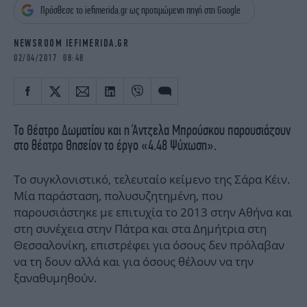
iBOOKS
ΖΩΔΙΑ
Πρόσθεσε το iefimerida.gr ως προτιμώμενη πηγή στη Google
OSCARS
THE OCEAN
NEWSROOM IEFIMERIDA.GR
MEDIA
ELAMEFORA
02/04/2017 08:48
NEWSLETTER
Tο Θέατρο Δωματίου και η Άντζελα Μπρούσκου παρουσιάζουν
στο θέατρο Θησείον το έργο «4.48 Ψύχωση».
Το συγκλονιστικό, τελευταίο κείμενο της Σάρα Κέιν.
Μία παράσταση, πολυσυζητημένη, που
παρουσιάστηκε με επιτυχία το 2013 στην Αθήνα και
στη συνέχεια στην Πάτρα και στα Δημήτρια στη
Θεσσαλονίκη, επιστρέφει για όσους δεν πρόλαβαν
να τη δουν αλλά και για όσους θέλουν να την
ξαναθυμηθούν.