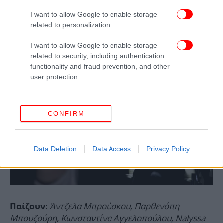
Άντζελα Μπρούσκου
I want to allow Google to enable storage
Μουσική -σχεδιασμός ήχου: Nalyssa Green
related to personalization.
Φωτογραφίες: Ευτυχία Βλάχου
I want to allow Google to enable storage
related to security, including authentication
functionality and fraud prevention, and other
user protection.
CONFIRM
Data Deletion
Data Access
Privacy Policy
Άντζελα Μπρούσκου, Παρθενόπη
Παίζουν:
Μπουζούρη, Κωνσταντίνα Αγγελοπούλου, Nalyssa