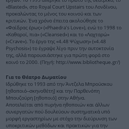
«Blasted», στο Royal Court Upstairs του Λονδίνου,
προκαλώντας το μένος του κοινού και των
κριτικών. Ένα χρόνο έπειτα ακολούθησε το
«Φαίδρας έρως» («Phaedra’s Love»), ενώ το 1998 το
«Καθαροί, πια» («Cleansed») και το «Λαχταρώ»
(«Crave»). Το έργο της «4.48 Ψύχωση» («4.48
Psychosis») το έγραψε λίγο πριν την αυτοκτονία
της, αλλά παρουσιάστηκε για πρώτη φορά στο
κοινό το 2000. (Πηγή: http://www.bibliotheque.gr/)
Για το Θέατρο Δωματίου
Ιδρύθηκε το 1993 από την Άντζελα Μπρούσκου
[ηθοποιό–σκηνοθέτη] και την Παρθενόπη
Μπουζούρη [ηθοποιό] στην Αθήνα.
Αποτελείται από πυρήνα ηθοποιών και άλλων
συνεργατών πού δουλεύουν συστηματικά υπό
μορφή εργαστηρίων με στόχο την διεύρυνση των
υποκριτικών μεθόδων και πρακτικών για την