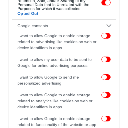
Retention, Sale, and/or Sharing of my
Personal Data that Is Unrelated with the
Purposes for which it was collected.
Opted Out
Η πολυπλοκότητα της ψυχής
Με το 4.48 Ψύχωση η Σάρα Κέιν μας καλεί να
Google consents
αντιμετωπίσουμε την πολυπλοκότητα της
I want to allow Google to enable storage
ανθρώπινης ψυχικής εμπειρίας σε όλο τον τρόμο
related to advertising like cookies on web or
και την ομορφιά.
device identifiers in apps.
Oι πολλαπλές φωνές μιας μόνης ψυχής επιχειρούν
να καταλάβουν τον εαυτό και να ερμηνεύσουν τον
I want to allow my user data to be sent to
Google for online advertising purposes.
κόσμο μέσα από ένα σώμα σε διαρκή πολιορκία.
I want to allow Google to send me
«
Δεν έχω επιθυμία θανάτου, κανείς αυτόχειρας ποτέ
personalized advertising.
δεν είχε. Το κακόβουλο πνεύμα της ηθικής των
πολλών, όμως, δεν αφήνει και πολλά περιθώρια
».
I want to allow Google to enable storage
related to analytics like cookies on web or
Σάρα Κέιν
device identifiers in apps.
Πρεμιέρα 27 Απριλίου
I want to allow Google to enable storage
Σκηνοθεσία-μετάφραση-κάμερα-σχεδιασμός χώρου:
related to functionality of the website or app.