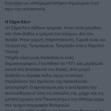
Ένα έργο ως «αποχαιρετιστήριο σημείωμα» λίγο
πριν την αυτοκτονία.
Η Σάρα Κέιν
«Η Σάρα Κέιν πέθανε τραγικά. Ήταν τόσο μεγάλος
και τόσο βαθύς ο τρόμος του κόσμου. Δεν τον
άντεξε. Ήταν γυμνή. Απροστάτευτη. Γυμνά είναι και
τα έργα της. Τρομαγμένα. Τρομερά» είπε ο Χάρολντ
Πίντερ
Υπήρξε κόρη μιας δασκάλας κι ενός
δημοσιογράφου. Γεννήθηκε το 1971 και μεγάλωσε
κοντά στο Brentwood του Έσσεξ. Από μικρή
διάβαζε κι έγραφε πολύ, όμως το στείρο
περιβάλλον του σχολείου της προκαλούσε
αποστροφή. Ο αρνητισμός και η αντίδραση την
ακολούθησαν σ’ όλες τις σπουδές της, μέχρι και τις
μεταπτυχιακές στο Πανεπιστήμιο του Μπέρμιγχαμ,
στο τμήμα συγγραφής θεατρικών
έργων. Το 1995 ανέβηκε το πρώτο της θεατρικό, το