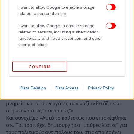
I want to allow Google to enable storage
related to personalization.
I want to allow Google to enable storage
related to security, including authentication
functionality and fraud prevention, and other
user protection.
Επίσης, όπως αναφέρεται στην ανακοίνωση, ο
CONFIRM
πρωθυπουργός «επισκέφτηκε την Ουκρανία, την
ώρα που βρίσκεται σε εξέλιξη η δίκη-παρωδία για
Data Deletion
Data Access
Privacy Policy
την απαγόρευση του ΚΚ Ουκρανίας, που
γκρεμίζονται τα σοβιετικά και αντιφασιστικά
μνημεία και οι συνεργάτες των ναζί εκθειάζονται
στη νεολαία ως “πατριώτες”».
Και συνεχίζει: «Αυτό το καθεστώς που επισκέφθηκε
ο κ. Τσίπρας, έχει δημιουργήσει “μαύρες λίστες” για
τους πολιτικούς αντιπάλους του, στις οποίες έχει