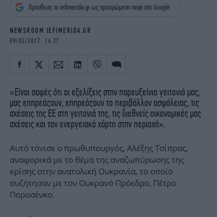
iBOOKS
ΖΩΔΙΑ
Πρόσθεσε το iefimerida.gr ως προτιμώμενη πηγή στη Google
OSCARS
THE OCEAN
NEWSROOM IEFIMERIDA.GR
MEDIA
ELAMEFORA
09/02/2017 14:27
NEWSLETTER
«Είναι σαφές ότι οι εξελίξεις στην παρευξείνια γειτονιά μας,
μας επηρεάζουν, επηρεάζουν το περιβάλλον ασφάλειας, τις
σχέσεις της ΕΕ στη γειτονιά της, τις διεθνείς οικονομικές μας
σχέσεις και τον ενεργειακό χάρτη στην περιοχή».
Αυτό τόνισε ο πρωθυπουργός, Αλέξης Τσίπρας,
αναφορικά με το θέμα της αναζωπύρωσης της
κρίσης στην ανατολική Ουκρανία, το οποίο
συζήτησαν με τον Ουκρανό Πρόεδρο, Πέτρο
Ποροσένκο.