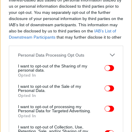
interest-based ads based on personal information utilized by
ΚΚΕ: Το καθεστώς της Ουκρανίας αναδείχθηκε
us or personal information disclosed to third parties prior to
your opt-out. You may separately opt-out of the further
μέσα από πραξικοπηματικές ενέργειες
disclosure of your personal information by third parties on the
IAB’s list of downstream participants. This information may
Έντονη κριτική στον πρωθυπουργό για την
also be disclosed by us to third parties on the
IAB’s List of
Με
επίσκεψή του στην Ουκρανία ασκεί το ΚΚΕ.
Downstream Participants
that may further disclose it to other
ανακοίνωση που εξέδωσε το γραφείο Τύπου,
third parties.
αναφέρεται ότι το συγκεκριμένο καθεστώς
Please note that this website/app uses one or more Google
Personal Data Processing Opt Outs
«αναδείχτηκε μέσα από πραξικοπηματικές
services and may gather and store information including but
ενέργειες, με τη στήριξη των ΗΠΑ, της ΕΕ, του ΝΑΤΟ
not limited to your visit or usage behaviour. You may click to
I want to opt-out of the Sharing of my
personal data.
και την αξιοποίηση ακόμη και φασιστικών
grant or deny consent to Google and its third-party tags to
Opted In
ομάδων».
use your data for below specified purposes in below Google
consent section.
I want to opt-out of the Sale of my
Personal Data.
Όπως αναφέρει «η επίσκεψη συνέπεσε με τη νέα
Opted In
όξυνση στη νοτιοανατολική Ουκρανία, με μια νέα
I want to opt-out of processing my
αιματοχυσία που έχει ξεσπάσει, με
Personal Data for Targeted Advertising.
πρωταγωνιστικές ευθύνες του σημερινού
Opted In
Προέδρου Π. Ποροσένκο και της αντιδραστικής του
I want to opt-out of Collection, Use,
κυβέρνησης».
Retention, Sale, and/or Sharing of my