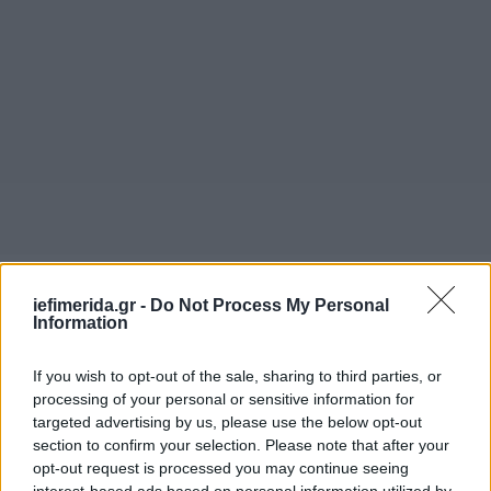
Σε αυτό το πλαίσιο επανέλαβε και τη σημασία
iefimerida.gr -
Do Not Process My Personal
Information
περαιτέρω ενίσχυσης των σχέσεων της Ουκρανίας
με την ΕΕ μέσω της εφαρμογής της συμφωνίας
σύνδεσης και μετέφερε στον κ. Ποροσένκο το
If you wish to opt-out of the sale, sharing to third parties, or
processing of your personal or sensitive information for
μήνυμα από την πλευρά της Κομισιόν ότι υπάρχει
targeted advertising by us, please use the below opt-out
πρόοδος σε ό,τι αφορά το θέμα της απελευθέρωσης
section to confirm your selection. Please note that after your
των θεωρήσεων για Ουκρανούς πολίτες.
opt-out request is processed you may continue seeing