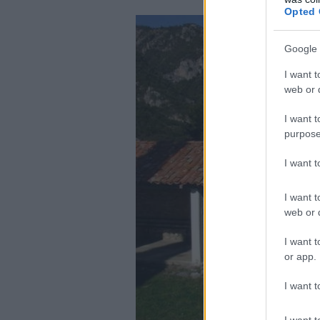
Opted 
Google 
I want t
web or d
I want t
purpose
I want 
I want t
web or d
I want t
or app.
I want t
I want t