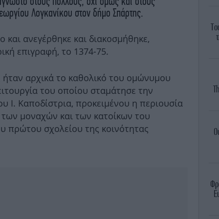
άγνωστο στους πολλούς, όχι όμως και στους
 Γεωργίου Λογκανίκου στον δήμο Σπάρτης.
Το
τ
ο και ανεγέρθηκε και διακοσμήθηκε,
κή επιγραφή, το 1374-75.
ς ήταν αρχικά το καθολικό του ομώνυμου
T
ειτουργία του οποίου σταμάτησε την
υ Ι. Καποδίστρια, προκειμένου η περιουσία
 των μοναχών και των κατοίκων του
ου πρώτου σχολείου της κοινότητας
Ο
Φρ
E