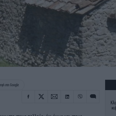
ηγή στη Google
Κλι
κυ