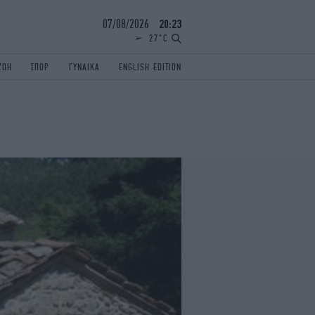
07/08/2026
20:23
27°C
ΖΩΗ
ΣΠΟΡ
ΓΥΝΑΙΚΑ
ENGLISH EDITION
ΕΛΛΑΔΑ
ΠΑΝΕΛΛΗΝΙΕΣ
ENGLISH EDITION
TRAVEL
ΟΛΥΜΠΙΑΚΟΙ ΑΓΩΝΕΣ
iAUTOKINITO
ΖΩΔΙΑ
ELAMEFORA