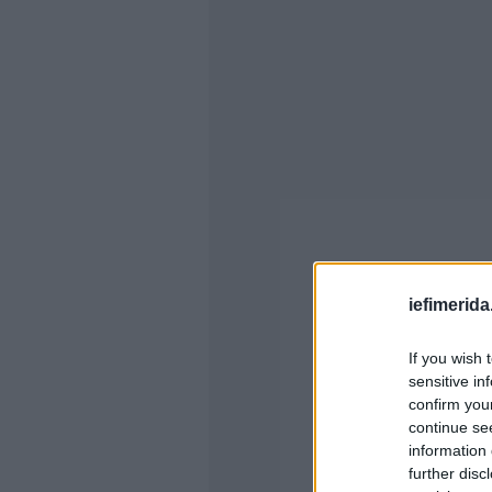
iefimerida
If you wish 
sensitive in
confirm you
continue se
information 
further disc