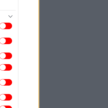
μπερδέψει ακόμα -Αυτούς τους φορείς
πρέπει να ενημερώσεις
ΣΠΟΡ
21:55
Η κόρη του Κώστα Μπακογιάννη έκανε
πανελλήνιο ρεκόρ στα 100μ. εμπ. του
αγκοσμίου Πρωταθλήματος Στίβου Κ20
στις ΗΠΑ
ΖΩΗ
21:47
0 φράσεις που λένε συχνά οι έξυπνοι
ρωποι και οι οποίες... συγκρούονται με
την κοινή λογική
ΣΠΟΡ
21:45
υντιάλ 2026: Η Αργεντινή κηρύσσει την
έρα που κέρδισε την Αγγλία ως εθνική
εορτή
ΚΟΣΜΟΣ
21:44
Γερμανία: Ομάδα Ρώσων χάκερ που