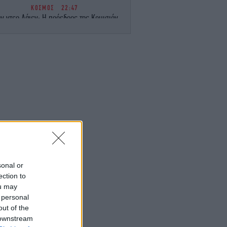
ΚΟΣΜΟΣ
22:47
ν ντερ Λάιεν: Η πρόεδρος της Κομισιόν
ιρετίζει τις αμερικανικές κυρώσεις σε
βάρος της Ρωσίας
ΚΟΣΜΟΣ
22:40
ωματούχος ΗΠΑ: Με τη συμφωνία για το
Στενό του Ορμούζ θα αρθεί ο ναυτικός
αποκλεισμός του Ιράν
ΕΛΛΑΔΑ
22:32
ρχονται ισχυρά μελτέμια και 39άρια το
ββατοκύριακο -Συναγερμός για φωτιές,
ποιες περιοχές μπαίνουν σε Red Code
sonal or
ΚΟΣΜΟΣ
22:27
ection to
ρετανία: Καταδικάστηκε serial killer για
ou may
τον φόνο δύο γυναικών -Η αστυνομία
 personal
απολογήθηκε γιατί τον είχε αφήσει
out of the
ελεύθερο
 downstream