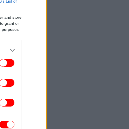
B’s List of
ΕΛΛΑΔΑ
22:19
τιά σε ισόγειο κατάστημα στη Λεωφόρο
Αμφιθέας, στον Άλιμο -Εκκενώθηκε
er and store
προληπτικά πολυκατοικία
to grant or
ed purposes
ΕΛΛΑΔΑ
22:18
Φωταγώγηση της Βουλής για την
Παγκόσμια Ημέρα Νωτιαίας Μυϊκής
Ατροφίας (SMA)
GREEN
22:12
Α: «Πράσινο φως» από τη Γερουσία για
νέες κυρώσεις κατά της Ρωσίας
ΖΩΗ
22:04
πλιστικά ειλικρινής ο Μόργκαν Φρίμαν:
ν σε πληρώσουν αρκετά, παραβλέπεις
ποιες από τις αδυναμίες του σεναρίου»
ΕΛΛΑΔΑ
22:03
Έβγαλες νέα ταυτότητα; Δεν έχεις