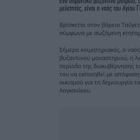
Ένα σημαντικό βυζαντινό μνημείο, 
μελετητές, είναι ο ναός του Αγίου
Βρίσκεται στον βόρειο Ταΰγετ
σύμφωνα με σωζόμενη κτητορι
Σήμερα κοιμητηριακός, ο ναό
βυζαντινού μοναστηριού, η λ
περίοδο της διακυβέρνησης το
του να εκποιηθεί με απόφαση
οικισμού για τη δημιουργία τ
Λογκανίκου.