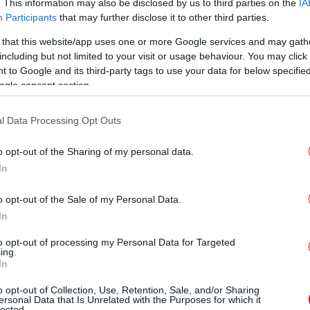
. This information may also be disclosed by us to third parties on the
IA
Participants
that may further disclose it to other third parties.
Φω
 that this website/app uses one or more Google services and may gath
including but not limited to your visit or usage behaviour. You may click 
ραφίες
 to Google and its third-party tags to use your data for below specifi
ogle consent section.
 να την αντιληφθεί κανείς.
l Data Processing Opt Outs
ονόματα των δωρητών (ο ιερέας και νομικός
ρούραρχος του Βυζαντινού οχυρού Γεώργιος
o opt-out of the Sharing of my personal data.
ους «ευσεβεστάτους και φιλοχρίστους
In
ΗΠ
γο και Ελένη, καθώς και στους «ευσεβείς
ζηνό και Μαρία.
o opt-out of the Sale of my Personal Data.
In
Αφο
ραφίες που κοσμούν το εσωτερικό του
to opt-out of processing my Personal Data for Targeted
«Α
υς του Μυστρά, όπως δείχνουν οι
ing.
κά
In
 διάκοσμο των ναών του Αφεντικού και της
η γνωστή καστροπολιτεία.
o opt-out of Collection, Use, Retention, Sale, and/or Sharing
ersonal Data that Is Unrelated with the Purposes for which it
lected.