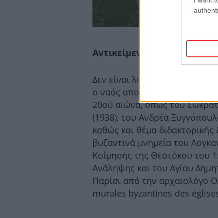
authenti
Αντικείμενο μελέτης κορυ
Δεν είναι λοιπόν τυχαίο ότι η
ο ναός αποτέλεσαν αντικείμε
20ού αιώνα, όπως του Σωκράτ
(1938), του Ανδρέα Ξυγγόπουλ
καθώς και θέμα διδακτορικής 
βυζαντινά μνημεία του Λογκαν
Κοίμησης της Θεοτόκου του 15
Ανάληψης και του Αγίου Δημητ
Παρίσι από την αρχαιολόγο Ο
murales byzantines des église