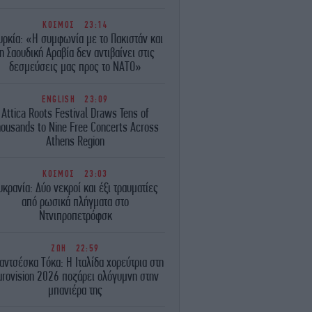
ΚΟΣΜΟΣ
23:14
υρκία: «Η συμφωνία με το Πακιστάν και
η Σαουδική Αραβία δεν αντιβαίνει στις
δεσμεύσεις μας προς το ΝΑΤΟ»
ENGLISH
23:09
Attica Roots Festival Draws Tens of
housands to Nine Free Concerts Across
Athens Region
ΚΟΣΜΟΣ
23:03
υκρανία: Δύο νεκροί και έξι τραυματίες
από ρωσικά πλήγματα στο
Ντνιπροπετρόφσκ
ΖΩΗ
22:59
αντσέσκα Τόκα: Η Ιταλίδα χορεύτρια στη
urovision 2026 ποζάρει ολόγυμνη στην
μπανιέρα της