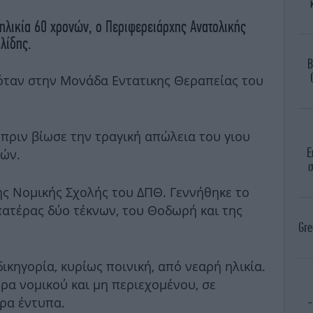
ηλικία 60 χρονών, ο Περιφερειάρχης Ανατολικής
λίδης.
B
όταν στην Μονάδα Εντατικης Θεραπείας του
πριν βίωσε την τραγική απώλεια του γιου
Ε
τών.
σ
ης Νομικής Σχολής του ΔΠΘ. Γεννήθηκε το
πατέρας δύο τέκνων, του Θοδωρή και της
Gre
ικηγορία, κυρίως ποινική, από νεαρή ηλικία.
ρα νομικού και μη περιεχομένου, σε
υρα έντυπα.
-