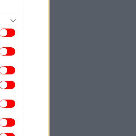
ΚΟΣΜΟΣ
22:40
ωματούχος ΗΠΑ: Με τη συμφωνία για το
Στενό του Ορμούζ θα αρθεί ο ναυτικός
αποκλεισμός του Ιράν
ΕΛΛΑΔΑ
22:32
ρχονται ισχυρά μελτέμια και 39άρια το
ββατοκύριακο -Συναγερμός για φωτιές,
ποιες περιοχές μπαίνουν σε Red Code
ΚΟΣΜΟΣ
22:27
ρετανία: Καταδικάστηκε serial killer για
τον φόνο δύο γυναικών -Η αστυνομία
απολογήθηκε γιατί τον είχε αφήσει
ελεύθερο
ΕΛΛΑΔΑ
22:19
τιά σε ισόγειο κατάστημα στη Λεωφόρο
Αμφιθέας, στον Άλιμο -Εκκενώθηκε
προληπτικά πολυκατοικία