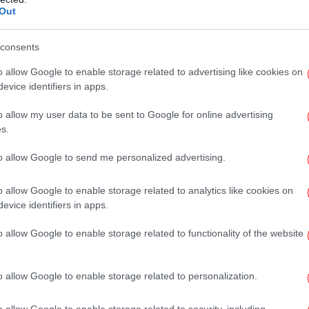
 της ΕΝ.Π.Ε. σε εθνικό επίπεδο.
Out
Αξι
 για την ως τώρα δραστηριότητά του, στην
consents
o allow Google to enable storage related to advertising like cookies on
evice identifiers in apps.
ης 25 Μαΐου 2014, επικεφαλής του
Έ
Σα
ριφερειακή Αναγέννηση" ποσοστό 56,35%
o allow my user data to be sent to Google for online advertising
s.
ατολικής Μακεδονίας Θράκης για τα
ς 31 Αυγούστου 2019.
to allow Google to send me personalized advertising.
Β
o allow Google to enable storage related to analytics like cookies on
evice identifiers in apps.
o allow Google to enable storage related to functionality of the website
Φω
o allow Google to enable storage related to personalization.
o allow Google to enable storage related to security, including