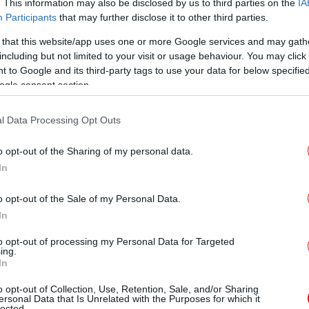
. This information may also be disclosed by us to third parties on the
IA
Participants
that may further disclose it to other third parties.
 that this website/app uses one or more Google services and may gath
T
including but not limited to your visit or usage behaviour. You may click 
 to Google and its third-party tags to use your data for below specifi
ogle consent section.
Ο
l Data Processing Opt Outs
o opt-out of the Sharing of my personal data.
 στο Νομό Ξάνθης. Ανέλαβε καθήκοντα από
In
Φρ
ώδεκα έτη, έως και 31/12/2010. Ειδικότερα,
E
o opt-out of the Sale of my Personal Data.
, την πρώτη Κυριακή, τον Οκτώβριο του
In
ην 4ετία 2003 - 2006) και τον Οκτώβριο του
7 - 2010).
to opt-out of processing my Personal Data for Targeted
ing.
Φο
In
χα
έλεσε εκλεγμένο μέλος στο Δ.Σ. της Ένωσης
o opt-out of Collection, Use, Retention, Sale, and/or Sharing
.) και Πρόεδρος της Μόνιμης Επιτροπής
ersonal Data that Is Unrelated with the Purposes for which it
lected.