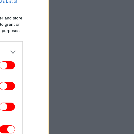
B’s List of
ENGLISH
23:09
Attica Roots Festival Draws Tens of
er and store
housands to Nine Free Concerts Across
to grant or
Athens Region
ed purposes
ΚΟΣΜΟΣ
23:03
υκρανία: Δύο νεκροί και έξι τραυματίες
από ρωσικά πλήγματα στο
Ντνιπροπετρόφσκ
ΖΩΗ
22:59
αντσέσκα Τόκα: Η Ιταλίδα χορεύτρια στη
urovision 2026 ποζάρει ολόγυμνη στην
μπανιέρα της
ΚΟΣΜΟΣ
22:47
ν ντερ Λάιεν: Η πρόεδρος της Κομισιόν
ιρετίζει τις αμερικανικές κυρώσεις σε
βάρος της Ρωσίας