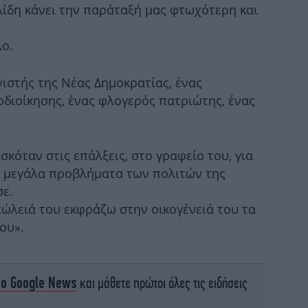
ίδη κάνει την παράταξή μας φτωχότερη και
Π
ο.
1
ιστής της Νέας Δημοκρατίας, ένας
άνθ
οδιοίκησης, ένας φλογερός πατριώτης, ένας
σκόταν στις επάλξεις, στο γραφείο του, για
Μο
ημ
αι μεγάλα προβλήματα των πολιτών της
ε.
πώλειά του εκφράζω στην οικογένειά του τα
ου».
κυ
το Google News
και μάθετε πρώτοι όλες τις ειδήσεις