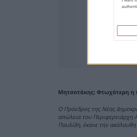
authenti
Μητσοτάκης: Φτωχότερη η 
Ο Πρόεδρος της Νέας Δημοκρα
απώλεια του Περιφερειάρχη Α
Παυλίδη, έκανε την ακόλουθη