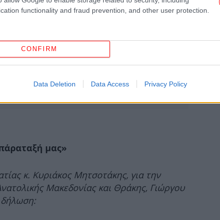
cation functionality and fraud prevention, and other user protection.
CONFIRM
ΗΠ
Data Deletion
Data Access
Privacy Policy
Αφο
«Α
κά
πάραταξή μας»
ξε
τίας κ. Κυριάκος Μητσοτάκης, για την
νατολικής Μακεδονίας και Θράκης, Γιώργου
 δήλωση: