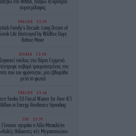
κατέβω στο WNBA, πληρώ τα κριτήρια
συμπερίληψης
ENGLISH
23:55
ritish Family's Decade-Long Dream of
Greek Life Destroyed by Wildfire Days
Before Move
ΕΛΛΑΔΑ
23:48
Συγκινεί σκύλος στο Πόρτο Γερμενό:
πέστρεψε σοβαρά τραυματισμένος στο
πίτι που τον φρόντιζαν, μία εβδομάδα
μετά τη φωτιά
ENGLISH
23:46
ece Seeks EU Fiscal Waiver for Over €1
Billion in Energy Resilience Spending
ΖΩΗ
23:39
Γέννησε αγοράκι η Λίλα Μπακλέση
«Καλές θάλασσες νέε Μεγανησιώτη»