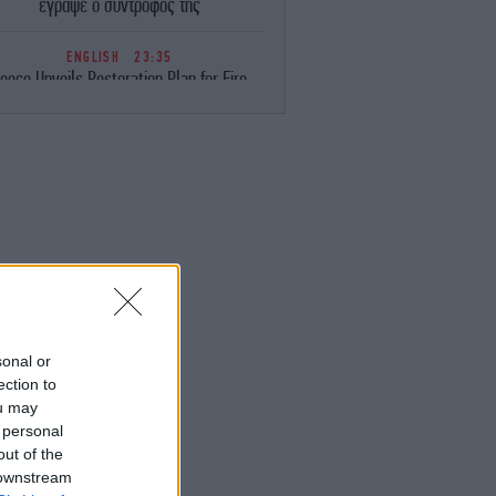
έγραψε ο σύντροφός της
ENGLISH
23:35
eece Unveils Restoration Plan for Fire-
avaged Western Attica, Vows Erosion
Works by September 15
ΕΛΛΑΔΑ
23:28
Φωτιά στη Σητεία -Επιχειρούν 40
οσβέστες, ισχυροί άνεμοι στην περιοχή
ΚΟΣΜΟΣ
23:16
ιμακώνεται η κόντρα Μαδρίτης-Ρώμης:
Η κυβέρνηση Σάντσεθ ανακοίνωσε
έγχους στα σύνορα για ταξιδιώτες από
την Ιταλία
sonal or
ection to
ou may
ΚΟΣΜΟΣ
23:14
 personal
υρκία: «Η συμφωνία με το Πακιστάν και
η Σαουδική Αραβία δεν αντιβαίνει στις
out of the
δεσμεύσεις μας προς το ΝΑΤΟ»
 downstream