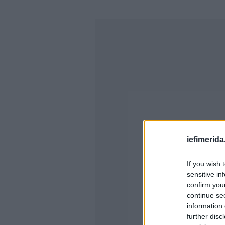
iefimerida
If you wish 
sensitive in
confirm you
continue se
information 
further disc