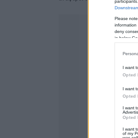
participants
Downstream 
Please note
information 
deny consent
in below Go
Persona
I want t
Opted 
I want t
Opted 
I want 
Advertis
Opted 
I want t
of my P
was col