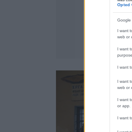
Opted 
Google 
I want t
web or d
I want t
purpose
I want 
I want t
web or d
I want t
or app.
I want t
I want t