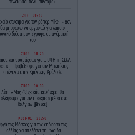
τελειώσει πολύ σύντομα»
ΖΩΗ
00:40
χαίο ατύχημα για τον ράπερ Mike -«Δεν
θα μπορέσω να εργαστώ για κάποιο
ρονικό διάστημα» έγραψε σε ανάρτησή
του
ΣΠΟΡ
00:20
κησε και ετοιμάζεται για... ΟΦΗ η ΤΣΣΚΑ
όφιας - Προβάδισμα για την Μπεσίκτας
απέναντι στην Χράντετς Κράλοβε
ΣΠΟΡ
00:03
Λίσι: «Μας άξιζε κάτι καλύτερο, θα
παλέψουμε για την πρόκριση μέσα στο
Βέλγιο» [βίντεο]
ΚΟΣΜΟΣ
23:58
Οργή της Μόσχας για την απόφαση της
Γαλλίας να απελάσει τη Ρωσίδα