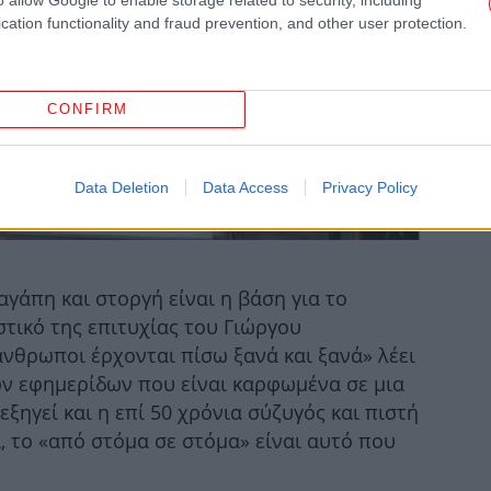
cation functionality and fraud prevention, and other user protection.
CONFIRM
Μα
Data Deletion
Data Access
Privacy Policy
E
αγάπη και στοργή είναι η βάση για το
στικό της επιτυχίας του Γιώργου
άνθρωποι έρχονται πίσω ξανά και ξανά» λέει
Τρ
ν εφημερίδων που είναι καρφωμένα σε μια
Επ
ξηγεί και η επί 50 χρόνια σύζυγός και πιστή
α
α, το «από στόμα σε στόμα» είναι αυτό που