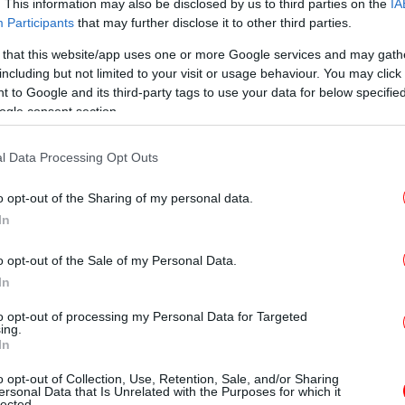
. This information may also be disclosed by us to third parties on the
IA
Participants
that may further disclose it to other third parties.
 that this website/app uses one or more Google services and may gath
including but not limited to your visit or usage behaviour. You may click 
 to Google and its third-party tags to use your data for below specifi
ogle consent section.
-Σ
l Data Processing Opt Outs
o opt-out of the Sharing of my personal data.
πι
In
o opt-out of the Sale of my Personal Data.
In
Στα
to opt-out of processing my Personal Data for Targeted
ing.
In
o opt-out of Collection, Use, Retention, Sale, and/or Sharing
«
ersonal Data that Is Unrelated with the Purposes for which it
lected.