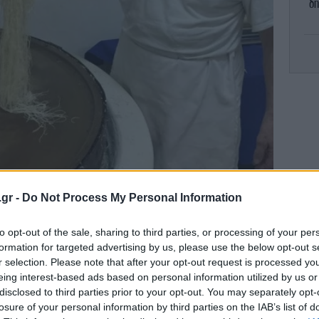
δη
Ο Τ
ικ
τ
.gr -
Do Not Process My Personal Information
Η Τ
 κανόνες,» λέει ο Χατζηπαράσχος μέσα
to opt-out of the sale, sharing to third parties, or processing of your per
αι σε ένα κτήριο του 17 αιώνα στο Ρέθυμνο.
έδ
formation for targeted advertising by us, please use the below opt-out s
r selection. Please note that after your opt-out request is processed y
 και πολύ άπλα - αλεύρι, νερό και λίγο αλάτι
eing interest-based ads based on personal information utilized by us or
disclosed to third parties prior to your opt-out. You may separately opt-
 τις σωστές αναλογίες και πολλά λάθη όπως
losure of your personal information by third parties on the IAB’s list of
 culinarybackstreets.com.