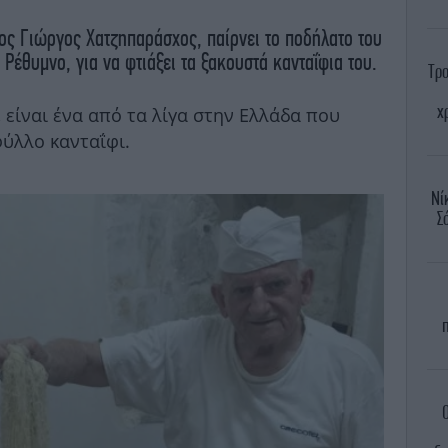
ος Γιώργος Χατζηπαράσχος, παίρνει το ποδήλατο του
ο Ρέθυμνο, για να φτιάξει τα ξακουστά κανταΐφια του.
Τρο
χ
είναι ένα από τα λίγα στην Ελλάδα που
φύλλο κανταΐφι.
Νί
Σ