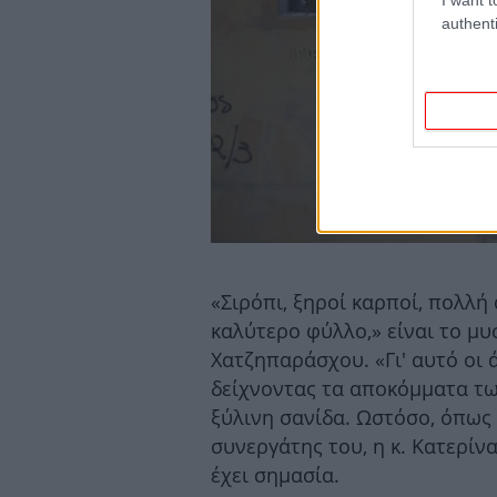
authenti
«Σιρόπι, ξηροί καρποί, πολλή 
καλύτερο φύλλο,» είναι το μυ
Χατζηπαράσχου. «Γι' αυτό οι 
δείχνοντας τα αποκόμματα τω
ξύλινη σανίδα. Ωστόσο, όπως ε
συνεργάτης του, η κ. Κατερίν
έχει σημασία.