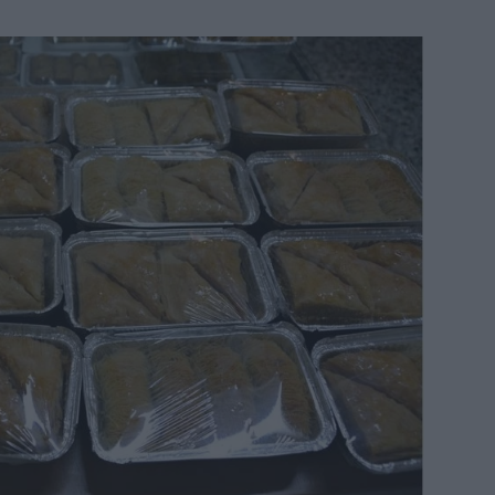
Νέ
πιπ
Το 
Η