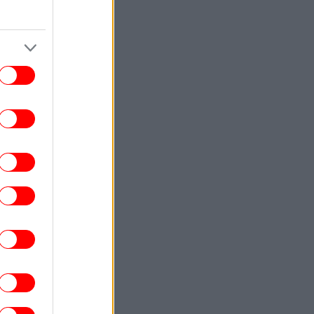
έναντι στην Χαρτς και έφτασε τα πέντε
γκολ σε τρία ματς ο επιθετικός της
Μπενφίκα [βίντεο]
ΚΟΣΜΟΣ
23:33
Σε ιστορικό υψηλό η AfD στις
ημοσκοπήσεις: Συγκεντρώνει ποσοστό
28%, επτά μονάδες μπροστά από το
CDU/CSU του Μερτς
ΚΟΣΜΟΣ
23:25
ίδα τον ναυαγοσώστη και λιποθύμησα»:
10χρονος μίλησε για πρώτη φορά μετά
τη συγκλονιστική διάσωσή του στην
Καλιφόρνια
ΚΟΣΜΟΣ
23:19
νε viral νεαρή γυναίκα από την Αιθιοπία
-Η τυχαία συνάντηση στον δρόμο και η
εντυπωσιακή μεταμόρφωση που
καθηλώνει