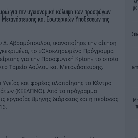
λε
με
ευρώ για την υγειονομική κάλυψη των προσφύγων
ση Μετανάστευσης και Εσωτερικών Υποθέσεων της
Σύκ
υ Δ. Αβραμόπουλου, ικανοποίησε την αίτηση
υγκεκριμένα, το «Ολοκληρωμένο Πρόγραμμα
είρισης για την Προσφυγική Κρίση» το οποίο
κτο Ταμείο Ασύλου και Μετανάστευσης.
κα
ο Υγείας και φορέας υλοποίησης το Κέντρο
άτων (ΚΕΕΛΠΝΟ). Από το πρόγραμμα
ις εργασίας 8μηνης διάρκειας και η περίοδος
Μπ
τ
16.