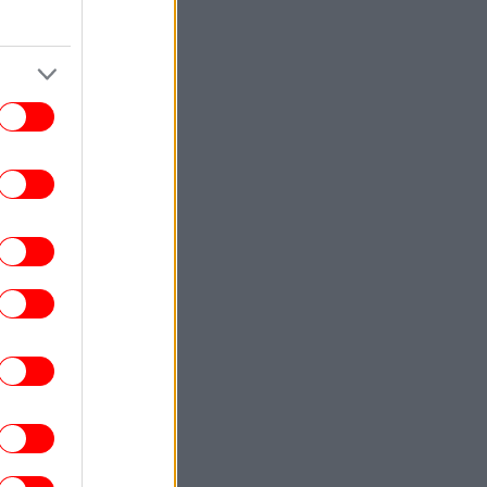
ΣΠΟΡ
18:22
μπιακός: Ο γιος του Τζιοβάνι υπέγραψε
ε τις ακαδημίες των «ερυθρόλευκων»
ΑΥΤΟΚΙΝΗΤΟ
18:21
τά είναι τα πέντε αυτοκίνητα που δε θα
σκουριάσουν ποτέ
ΚΟΣΜΟΣ
18:18
Τι προβλέπει η Συμφωνία της Μέκκας:
ουρκία, Σαουδική Αραβία και Πακιστάν
ώνουν δυνάμεις με το βλέμμα στο Ιράν
STORIES
18:17
Η δολοφονία της Νταϊάν Σίνταλ που
συγκλόνισε τη Βρετανία: Το DNA
ποκάλυψε την αλήθεια 38 χρόνια μετά
ΕΛΛΑΔΑ
18:13
φήνουν την πρωτεύουσα οι αδειούχοι:
Αυξημένη κίνηση στις εξόδους του