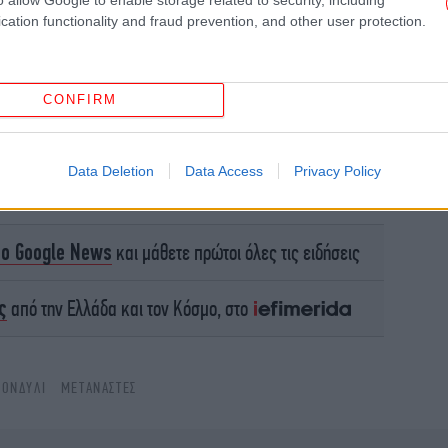
cation functionality and fraud prevention, and other user protection.
CONFIRM
Data Deletion
Data Access
Privacy Policy
το Google News
και μάθετε πρώτοι όλες τις ειδήσεις
He
ς
από την Ελλάδα και τον Κόσμο, στο
Ο Π
με
Μό
ΚΟΝΔΎΛΙ
ΜΕΤΑΝΆΣΤΕΣ