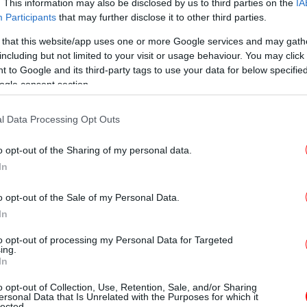
. This information may also be disclosed by us to third parties on the
IA
ιασώστες κινητών μονάδων κ.α).
Participants
that may further disclose it to other third parties.
ύθηση του Προγράμματος: Αφορά την ασφαλή
 that this website/app uses one or more Google services and may gath
Χ
κητικό και επιστημονικό προσωπικό
including but not limited to your visit or usage behaviour. You may click 
0,
υγείας, οικονομολόγων, διοικητικών κ.α)
 to Google and its third-party tags to use your data for below specifi
ogle consent section.
 του υπουργείου Υγείας, όπως αναφέρεται σε
l Data Processing Opt Outs
οχή πρωτοβάθμιας φροντίδας υγείας στα
Πρ
Σέ
σία με τις ΜΚΟ, οι οποίες επίσης,
κά
o opt-out of the Sharing of my personal data.
ρωπαϊκή Επιτροπή και τους Διεθνείς
In
του δημόσιου συστήματος υγείας με
ό τη βελτίωση της παροχής φροντίδας
o opt-out of the Sale of my Personal Data.
ότερη ανακούφιση του δημόσιου συστήματος
In
 της δημόσιας υγείας με βάση τα διεθνή
to opt-out of processing my Personal Data for Targeted
ing.
ΕΛ
In
πο
o opt-out of Collection, Use, Retention, Sale, and/or Sharing
ersonal Data that Is Unrelated with the Purposes for which it
lected.