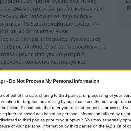
ημόσιου Συστήματος Υγείας στις πύλες
69
με
τρών, 264 νοσηλευτών, μαιών, κοινωνικών
νολόγων ακτινολόγων και τεχνολόγων
ικητικών, 15 διαμεσολαβητών υγείας, 44
ού και 40 διασωστών ΕΚΑΒ.
ίας στα Κέντρα Φιλοξενίας: Υγειονομική
ήριξη σε πληθυσμό 57.000 προσφύγων, με
οτελούμενης από γενικό γιατρό ή
υχολόγο, κοινωνικό λειτουργό και
ή.
ξηρ
Επιδημιολογικής Επιτήρησης και Δημόσιας
.gr -
Do Not Process My Personal Information
ργασία με το Εθνικό Κέντρο Επιχειρήσεων
ές Περιφέρειες (ΥΠΕ), και τις Διευθύνσεις
8 
to opt-out of the sale, sharing to third parties, or processing of your per
ικών Περιφερειών, θα συνεργαστούν με
formation for targeted advertising by us, please use the below opt-out s
γραφή και παρέμβαση σε περιπτώσεις
r selection. Please note that after your opt-out request is processed y
eing interest-based ads based on personal information utilized by us or
τους εμβολιασμούς κλπ. Για την επίτευξη
disclosed to third parties prior to your opt-out. You may separately opt-
αι ενίσχυση των παραπάνω φορέων με
μα
losure of your personal information by third parties on the IAB’s list of
ων ειδικοτήτων (γιατροί, επιδημιολόγοι,