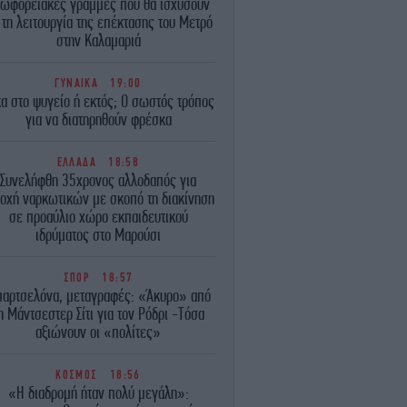
ωφορειακές γραμμές που θα ισχύσουν
 τη λειτουργία της επέκτασης του Μετρό
στην Καλαμαριά
ΓΥΝΑΙΚΑ
19:00
α στο ψυγείο ή εκτός; Ο σωστός τρόπος
για να διατηρηθούν φρέσκα
ΕΛΛΑΔΑ
18:58
Συνελήφθη 35χρονος αλλοδαπός για
τοχή ναρκωτικών με σκοπό τη διακίνηση
σε προαύλιο χώρο εκπαιδευτικού
ιδρύματος στο Μαρούσι
ΣΠΟΡ
18:57
αρτσελόνα, μεταγραφές: «Άκυρο» από
η Μάντσεστερ Σίτι για τον Ρόδρι -Τόσα
αξιώνουν οι «πολίτες»
ΚΟΣΜΟΣ
18:56
«Η διαδρομή ήταν πολύ μεγάλη»: