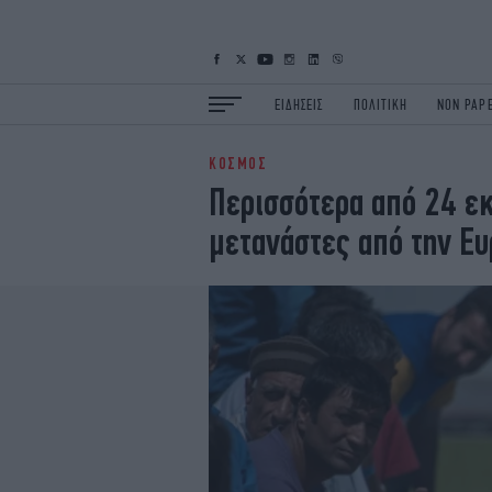
ΕΙΔΗΣΕΙΣ
ΠΟΛΙΤΙΚΗ
NON PAP
ΚΟΣΜΟΣ
ΕΙΔΗΣΕΙΣ
Π
Περισσότερα από 24 εκ
ΟΙΚΟΝΟΜΙΑ
Κ
μετανάστες από την Ε
ΖΩΗ
Σ
ΠΟΛΗ
S
ΤΕΧΝΟΛΟΓΙΑ
Υ
EURO
G
iOPINIONS
i
OSCARS
T
NEWSLETTER