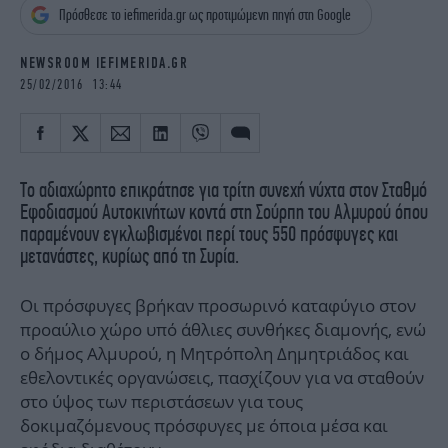
iBOOKS
ΖΩΔΙΑ
Πρόσθεσε το iefimerida.gr ως προτιμώμενη πηγή στη Google
OSCARS
THE OCEAN
NEWSROOM IEFIMERIDA.GR
MEDIA
ELAMEFORA
25/02/2016 13:44
NEWSLETTER
Το αδιαχώρητο επικράτησε για τρίτη συνεχή νύχτα στον Σταθμό
Εφοδιασμού Αυτοκινήτων κοντά στη Σούρπη του Αλμυρού όπου
παραμένουν εγκλωβισμένοι περί τους 550 πρόσφυγες και
μετανάστες, κυρίως από τη Συρία.
Οι πρόσφυγες βρήκαν προσωρινό καταφύγιο στον
προαύλιο χώρο υπό άθλιες συνθήκες διαμονής, ενώ
ο δήμος Αλμυρού, η Μητρόπολη Δημητριάδος και
εθελοντικές οργανώσεις, πασχίζουν για να σταθούν
στο ύψος των περιστάσεων για τους
δοκιμαζόμενους πρόσφυγες με όποια μέσα και