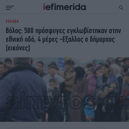
ΕΛΛΑΔΑ
ΕΙΔΗΣΕΙΣ
ΠΟΛΙΤΙΚΗ
Βόλος: 500 πρόσφυγες εγκλωβίστηκαν στην
NON PAPER
ΕΛΛΑΔΑ
εθνική οδό, 4 μέρες -Εξαλλος ο δήμαρχος
ΟΙΚΟΝΟΜΙΑ
ΚΟΣΜΟΣ
[εικόνες]
ΠΟΛΙΤΙΣΜΟΣ
ΠΑΝΕΛΛΗΝΙΕΣ
ΖΩΗ
ΣΠΟΡ
ΓΥΝΑΙΚΑ
ENGLISH EDITION
ΠΟΛΗ
STORIES
ΕΚΛΟΓΕΣ
TRAVEL
ΤΕΧΝΟΛΟΓΙΑ
ΥΓΕΙΑ
DESIGN
ΟΛΥΜΠΙΑΚΟΙ ΑΓΩΝΕΣ
EURO
GREEN
PODCAST
iAUTOKINITO
iOPINIONS
iGASTRONOMIE