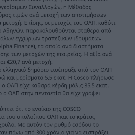
υγκρίσιμων Συναλλαγών, η Μέθοδος
εύρος τιμών ανά μετοχή των αποτιμήσεων
Ιό
Φυ
ά μετοχή. Επίσης, οι μετοχές του ΟΛΠ, καθότι
ιο Αθηνών, παρακολουθούνται σταθερά από
γάλων εγχώριων τραπεζικών ιδρυμάτων
Alpha Finance), τα οποία ανά διαστήματα
σης των μετοχών της εταιρείας. Η αξία ανά
αι €20,7 ανά μετοχή.
W
ο ελληνικό δημόσιο εισέπραξε από τον ΟΛΠ
-
υρώ και μερίσματα 5,5 εκατ. Η Cosco πλήρωσε
π
 ο ΟΛΠ είχε καθαρά κέρδη μόλις 35,5 εκατ.
o ο ΟΛΠ στην πενταετία θα είχε γράψει
Σ
ύπτει ότι το ενοίκιο της COSCO
α του υπολοίπου ΟΛΠ και το κράτος
ίχουλα. Με αυτόν τον ρυθμό εσόδου το
ταν πάνω από 300 χρόνια για να εισπράξει