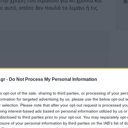
ην χρήση του λιμανιού για 40 χρόνια και
θε
ε αυτό, οπότε δεν πουλά το λιμάνι ή τις
νό
.gr -
Do Not Process My Personal Information
Η 
to opt-out of the sale, sharing to third parties, or processing of your per
- 
formation for targeted advertising by us, please use the below opt-out s
r selection. Please note that after your opt-out request is processed y
eing interest-based ads based on personal information utilized by us or
disclosed to third parties prior to your opt-out. You may separately opt-
Σφ
losure of your personal information by third parties on the IAB’s list of