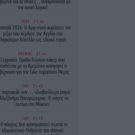
ρωποι και οι οποίες... συγκρούονται με
την κοινή λογική
ΣΠΟΡ
21:45
υντιάλ 2026: Η Αργεντινή κηρύσσει την
μέρα που κέρδισε την Αγγλία στο
Παγκόσμιο Κύπελλο ως εθνική εορτή
ΚΟΣΜΟΣ
21:44
Γερμανία: Ομάδα Ρώσων χάκερ που
συνδέεται με το Κρεμλίνο κατηγορεί η
βέρνηση για την fake παραίτηση Μερτς
ΖΩΗ
21:43
 πορτοκαλί σαν… ηλιοβασίλεμα μαγιό
 Αλεξάνδρα Παναγιώταρου -Η πόζες σε
πισίνα στη Μύκονο
ΖΩΗ
21:43
Ο κόσμος δεν χρησιμοποιεί σωστά το
κλιματιστικό-Ρυθμίστε την ιδανική