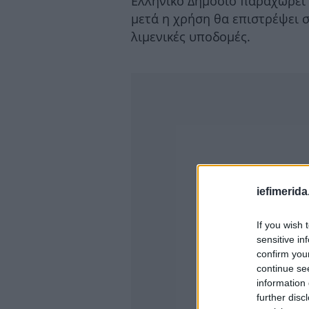
Ελληνικό Δημόσιο παραχωρεί τ
μετά η χρήση θα επιστρέψει σ
λιμενικές υποδομές.
iefimerida
If you wish 
sensitive in
confirm you
continue se
information 
further disc