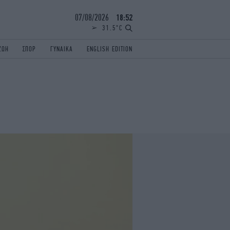
07/08/2026
18:52
31.5°C
ΖΩΗ
ΣΠΟΡ
ΓΥΝΑΙΚΑ
ENGLISH EDITION
ΕΛΛΑΔΑ
ΠΑΝΕΛΛΗΝΙΕΣ
ENGLISH EDITION
TRAVEL
ΟΛΥΜΠΙΑΚΟΙ ΑΓΩΝΕΣ
iAUTOKINITO
ΖΩΔΙΑ
ELAMEFORA