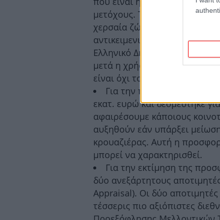
που είναι ήδη εισηγμένη στο 
authenti
μετόχους. Το Ελληνικό Δημόσι
χερσαία ζώνη και τις υποδομέ
αντικειμενικές αξίες κλπ., α
Ελληνικό Δημόσιο παραχωρεί τ
μετά η χρήση θα επανέλθει σε
είναι όχι το σημερινό αλλά έ
Για την πώληση λοιπόν το
εκατ. ευρώ και δεσμεύτηκε γι
αφαιρέσουμε κάποιους κοινοτ
αυξηθούν εάν υπάρξει μείωσ
κρουαζιέρας. Αυτή η προσφορ
μπορεί να χαρακτηρισθεί.
Για την εκτίμηση της προ
δύο ανεξάρτητους αποτιμητές 
Appraisal). Οι δύο αποτιμητέ
τέσσερις πιο αξιόπιστες διεθ
Προεξόφλησης Μελλοντικών Τ