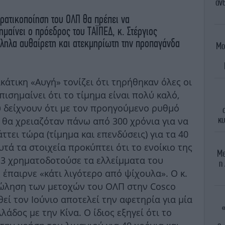
άνθ
ρατικοποίηση του ΟΛΠ θα πρέπει να
μαίνει ο πρόεδρος του ΤΑΪΠΕΔ, κ. Στέργιος
λληλα αυθαίρετη και ατεκμηρίωτη την προπαγάνδα
Μο
κάτικη «Αυγή» τονίζει ότι τηρήθηκαν όλες οι
πισημαίνει ότι το τίμημα είναι πολύ καλό,
 δείχνουν ότι με τον προηγούμενο ρυθμό
κυ
 θα χρειαζόταν πάνω από 300 χρόνια για να
ττει τώρα (τίμημα και επενδύσεις) για τα 40
ά τα στοιχεία προκύπτει ότι το ενοίκιο της
Mε
ι 3 χρηματοδοτούσε τα ελλείμματα του
η
έπαιρνε «κάτι λιγότερο από ψίχουλα». Ο κ.
πώληση των μετοχών του ΟΛΠ στην Cosco
ί τον Ιούνιο αποτελεί την αφετηρία για μία
«
άδος με την Κίνα. Ο ίδιος εξηγεί ότι το