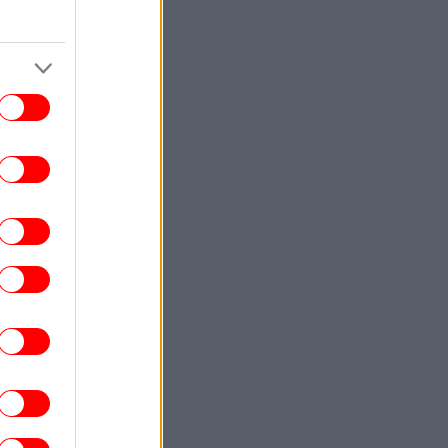
ΚΟΣΜΟΣ
20:55
TikTok: Από λάθος χειρισμό δεν
αφαιρέθηκε αμέσως το live του Πέρεζ
λτον με περιεχόμενο αυτοτραυματισμού
ΠΟΛΙΤΙΣΜΟΣ
20:53
arner Bros. επιβεβαιώνει: Ο Τζιμ Κάρεϊ
 πρωταγωνιστήσει σε κινηματογραφική
μεταφορά αγαπημένης σειράς
επιστημονικής φαντασίας
ΕΛΛΑΔΑ
20:52
Υπ. Παιδείας: 3,35 εκατ. ευρώ για τη
ιτητική στέγη στο Πανεπιστήμιο Κρήτης
-Στήριξη σε περισσότερους από 1.600
φοιτητές
STORIES
20:47
30 χρόνια Macarena: πώς ένα απλό
φλαμένκο έγινε παγκόσμιο χορευτικό