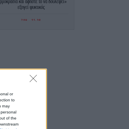
ρμοκρασία και αφήστε το να δουλέψει»
εξηγεί ψυκτικός
ΖΩΗ
21:39
Ο Χρήστος Δάντης κάνει λόγο για
αχαριστία: «Σχεδόν κανένας δεν με
αναφέρει στους δημιουργούς του “My
Number One”»
GASTRONOMIE
21:36
Σεφ αποκαλύπτει το μυστικό για τα πιο
στιμα καρότα: Όχι βραστά, αλλά ψητά με
μπαχαρικά, λεμόνι και καρύδια
ΚΟΣΜΟΣ
21:32
Ρωσία εξαπέλυσε επίθεση στην Οδησσό
sonal or
Βομβάρδισε το γήπεδο της Τσερνομόρετς
ection to
και άνοιξε τεράστια τρύπα
ou may
 personal
out of the
ΠΟΛΙΤΙΚΗ
21:15
οδρή επίθεση κατά Καρυστιανού-Γρατσία
 downstream