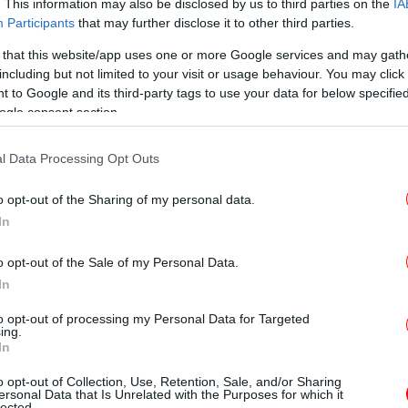
. This information may also be disclosed by us to third parties on the
IA
Κί
Participants
that may further disclose it to other third parties.
 that this website/app uses one or more Google services and may gath
including but not limited to your visit or usage behaviour. You may click 
Θλ
 to Google and its third-party tags to use your data for below specifi
«Ά
ogle consent section.
l Data Processing Opt Outs
«
o opt-out of the Sharing of my personal data.
In
Σε
o opt-out of the Sale of my Personal Data.
 κυβερνητικά στελέχη για την πώληση του
In
ν θα ήθελα να δώσω συνέχεια σε αυτήν την
to opt-out of processing my Personal Data for Targeted
ν εικόνα της Κυβέρνησης σε μία τόσο
ing.
In
ι σε πιέσεις και κριτικές χωρίς λόγο.
σε
 τήρηση όλων των προβλεπόμενων
o opt-out of Collection, Use, Retention, Sale, and/or Sharing
ersonal Data that Is Unrelated with the Purposes for which it
 μέσον της όλης διαδικασίας και έχουμε
lected.