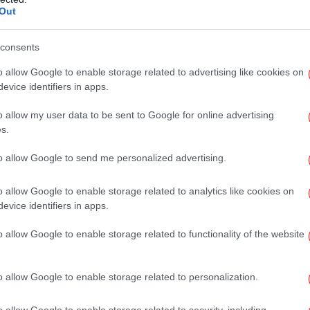
ια την ολοκλήρωση της, που ευελπιστώ να
Out
consents
Χί
υ υπουργού Ναυτιλίας κ. Δρίτσα ότι δεν είχε
o allow Google to enable storage related to advertising like cookies on
ΑΙΠΕΔ επανέλαβε ότι όλα έγιναν κανονικά
evice identifiers in apps.
αμε είναι ένα θετικό αποτέλεσμα και η
Η W
o allow my user data to be sent to Google for online advertising
λαιοποιήσει την σημαντική επιτυχία, την
θα
s.
. Για παράδειγμα είχαμε δύο ημέρες μετά
ς για τον ΟΛΠ την αναβάθμιση της Ελλάδας
to allow Google to send me personalized advertising.
 τον οίκο να συνδέει την αξιολόγησή του και
o allow Google to enable storage related to analytics like cookies on
γίνει στο πρόγραμμα των
evice identifiers in apps.
φο
o allow Google to enable storage related to functionality of the website
ίνει μεταξύ άλλων, τα εξήςε:
o allow Google to enable storage related to personalization.
πώληση του 67% των μετοχών της ΟΛΠ Α.Ε.
o allow Google to enable storage related to security, including