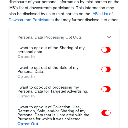
disclosure of your personal information by third parties on the
IAB’s list of downstream participants. This information may
also be disclosed by us to third parties on the
IAB’s List of
Downstream Participants
that may further disclose it to other
third parties.
Please note that this website/app uses one or more Google
Personal Data Processing Opt Outs
services and may gather and store information including but
not limited to your visit or usage behaviour. You may click to
I want to opt-out of the Sharing of my
personal data.
grant or deny consent to Google and its third-party tags to
Opted In
use your data for below specified purposes in below Google
consent section.
I want to opt-out of the Sale of my
Personal Data.
Opted In
I want to opt-out of processing my
Personal Data for Targeted Advertising.
Opted In
I want to opt-out of Collection, Use,
Retention, Sale, and/or Sharing of my
Ακολουθήστε το
στο Google News
και μάθετε
Personal Data that Is Unrelated with the
Purposes for which it was collected.
πρώτοι όλες τις ειδήσεις
Opted Out