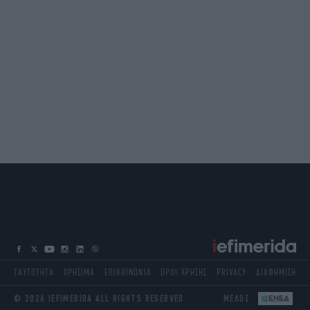
ΤΑΥΤΟΤΗΤΑ
ΧΡΗΣΙΜΑ
ΕΠΙΚΟΙΝΩΝΙΑ
ΟΡΟΙ ΧΡΗΣΗΣ
PRIVACY
ΔΙΑΦΗΜΙΣΗ
© 2026 IEFIMERIDA ALL RIGHTS RESERVED
ΜΕΛΟΣ