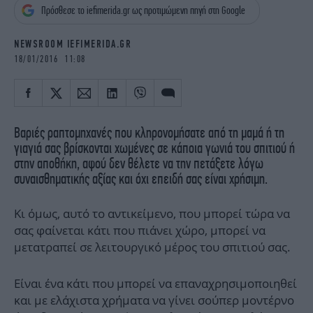
iBOOKS
ΖΩΔΙΑ
Πρόσθεσε το iefimerida.gr ως προτιμώμενη πηγή στη Google
OSCARS
THE OCEAN
NEWSROOM IEFIMERIDA.GR
MEDIA
ELAMEFORA
18/01/2016 11:08
NEWSLETTER
Βαριές ραπτομηχανές που κληρονομήσατε από τη μαμά ή τη
γιαγιά σας βρίσκονται χωμένες σε κάποια γωνιά του σπιτιού ή
στην αποθήκη, αφού δεν θέλετε να την πετάξετε λόγω
συναισθηματικής αξίας και όχι επειδή σας είναι χρήσιμη.
Κι όμως, αυτό το αντικείμενο, που μπορεί τώρα να
σας φαίνεται κάτι που πιάνει χώρο, μπορεί να
μετατραπεί σε λειτουργικό μέρος του σπιτιού σας.
Είναι ένα κάτι που μπορεί να επαναχρησιμοποιηθεί
και με ελάχιστα χρήματα να γίνει σούπερ μοντέρνο