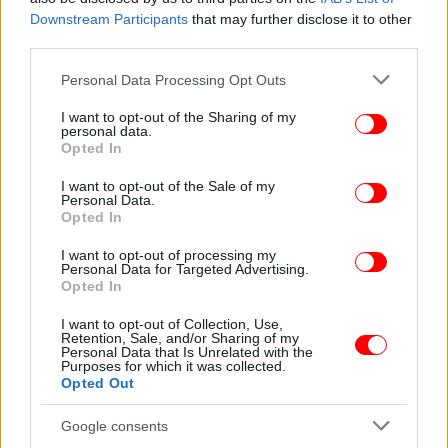
Downstream Participants
that may further disclose it to other
third parties.
Please note that this website/app uses one or more Google
Personal Data Processing Opt Outs
services and may gather and store information including but
not limited to your visit or usage behaviour. You may click to
I want to opt-out of the Sharing of my
personal data.
grant or deny consent to Google and its third-party tags to
Opted In
use your data for below specified purposes in below Google
consent section.
I want to opt-out of the Sale of my
Personal Data.
Opted In
I want to opt-out of processing my
Personal Data for Targeted Advertising.
Opted In
I want to opt-out of Collection, Use,
Retention, Sale, and/or Sharing of my
Personal Data that Is Unrelated with the
Purposes for which it was collected.
Opted Out
Google consents