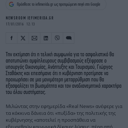
iBOOKS
ΖΩΔΙΑ
Πρόσθεσε το iefimerida.gr ως προτιμώμενη πηγή στη Google
OSCARS
THE OCEAN
NEWSROOM IEFIMERIDA.GR
MEDIA
ELAMEFORA
17/01/2016 12:13
NEWSLETTER
Την εκτίμηση ότι η τελική συμφωνία για το ασφαλιστικό θα
αποτυπώνει αμφίπλευρους συμβιβασμούς εξέφρασε ο
υπουργός Οικονομίας, Ανάπτυξης και Τουρισμού, Γιώργος
Σταθάκης και επεσήμανε ότι η κυβέρνηση προτίμησε να
προχωρήσει σε μια μονιμότερη μεταρρύθμιση που θα
εξασφαλίζει τη βωσιμότητα και τον αναδιανεμητικό χαρακτήρα
του όλου συστήματος.
Μιλώντας στην εφημερίδα «Real News» ανέφερε για
τα κόκκινα δάνεια ότι «πυξίδα» της πολιτικής της
κυβέρνησης «αποτελεί η προσπάθεια να
εξευρεθούν κοινωνικά δίκαιες λύσεις, πέρα από