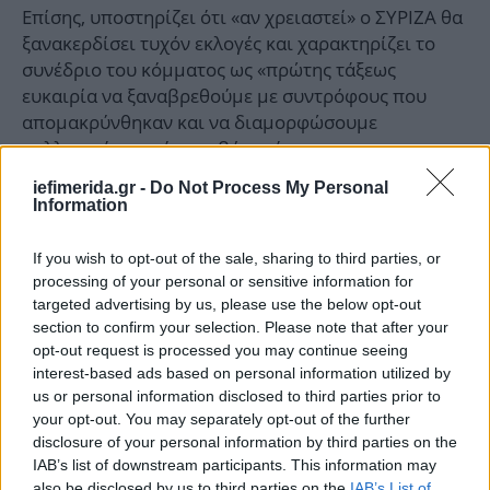
Επίσης, υποστηρίζει ότι «αν χρειαστεί» ο ΣΥΡΙΖΑ θα
ξανακερδίσει τυχόν εκλογές και χαρακτηρίζει το
συνέδριο του κόμματος ως «πρώτης τάξεως
ευκαιρία να ξαναβρεθούμε με συντρόφους που
απομακρύνθηκαν και να διαμορφώσουμε
συλλογικά τα επόμενα βήματά μας».
iefimerida.gr -
Do Not Process My Personal
Information
If you wish to opt-out of the sale, sharing to third parties, or
processing of your personal or sensitive information for
targeted advertising by us, please use the below opt-out
section to confirm your selection. Please note that after your
opt-out request is processed you may continue seeing
interest-based ads based on personal information utilized by
us or personal information disclosed to third parties prior to
your opt-out. You may separately opt-out of the further
disclosure of your personal information by third parties on the
IAB’s list of downstream participants. This information may
also be disclosed by us to third parties on the
IAB’s List of