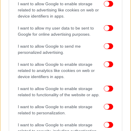
I want to allow Google to enable storage
Τέλος, αναφορικά με τον νέο πρόεδρο της Νέας
related to advertising like cookies on web or
Δημοκρατίας, Κυριάκο Μητσοτάκη, δηλώνει ότι
device identifiers in apps.
κατά τη διάρκεια της τελευταίας υπουργικής
θητείας του «οι επιδόσεις του στον απαραίτητο
I want to allow my user data to be sent to
εξορθολογισμό της λειτουργίας του Δημοσίου και
Google for online advertising purposes.
στον περιορισμό των πελατειακών πρακτικών ήταν
I want to allow Google to send me
δυστυχώς αναιμικές, πέρα από τη διαρκή επίκληση
personalized advertising.
των απολύσεων ως θεραπείας "δια πάσαν νόσον"».
I want to allow Google to enable storage
related to analytics like cookies on web or
Ακολουθήστε το
στο Google News
και μάθετε
device identifiers in apps.
πρώτοι όλες τις ειδήσεις
I want to allow Google to enable storage
Δείτε όλες τις τελευταίες
Ειδήσεις
από την Ελλάδα και τον Κόσμο,
related to functionality of the website or app.
στο
I want to allow Google to enable storage
related to personalization.
ΔΙΑΒΑΣΤΕ ΠΕΡΙΣΣΟΤΕΡΑ
ΓΙΏΡΓΟΣ ΣΤΑΘΑΚΗΣ
ΥΠΟΥΡΓΌΣ ΟΙΚΟΝΟΜΊΑΣ
I want to allow Google to enable storage