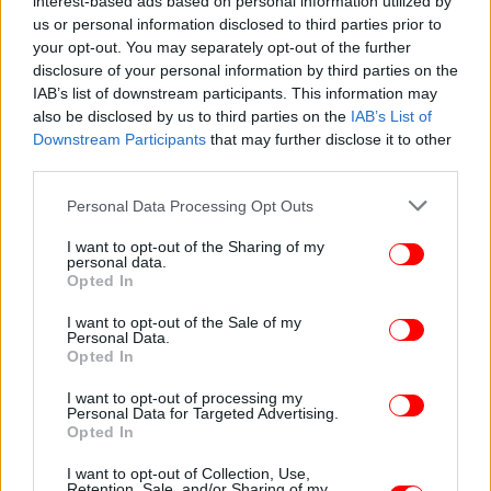
Ακολουθήστε το
στο Google News
και μάθετε
interest-based ads based on personal information utilized by
πρώτοι όλες τις ειδήσεις
us or personal information disclosed to third parties prior to
your opt-out. You may separately opt-out of the further
Δείτε όλες τις τελευταίες
Ειδήσεις
από την Ελλάδα και τον Κόσμο,
disclosure of your personal information by third parties on the
στο
IAB’s list of downstream participants. This information may
also be disclosed by us to third parties on the
IAB’s List of
Downstream Participants
that may further disclose it to other
third parties.
ΔΙΑΒΑΣΤΕ ΠΕΡΙΣΣΟΤΕΡΑ
ΑΕΡΟΔΡΌΜΙΟ ΧΑΝΊΩΝ
ΜΕΘΥΣΜΈΝΟΣ
ΕΠΙΒΆΤΗΣ
ΑΝΑΓΚΑΣΤΙΚΉ ΠΡΟΣΓΕΊΩΣΗ
Please note that this website/app uses one or more Google
Personal Data Processing Opt Outs
services and may gather and store information including but
not limited to your visit or usage behaviour. You may click to
I want to opt-out of the Sharing of my
personal data.
grant or deny consent to Google and its third-party tags to
Opted In
use your data for below specified purposes in below Google
consent section.
I want to opt-out of the Sale of my
Personal Data.
Opted In
I want to opt-out of processing my
Personal Data for Targeted Advertising.
Opted In
I want to opt-out of Collection, Use,
Retention, Sale, and/or Sharing of my