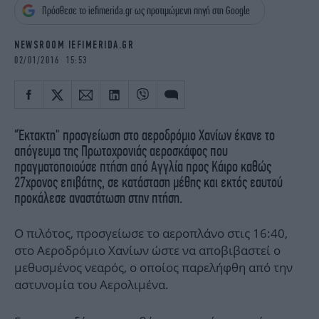
iBOOKS
ΖΩΔΙΑ
Πρόσθεσε το iefimerida.gr ως προτιμώμενη πηγή στη Google
OSCARS
THE OCEAN
NEWSROOM IEFIMERIDA.GR
MEDIA
ELAMEFORA
02/01/2016 15:53
NEWSLETTER
"Έκτακτη" προσγείωση στο αεροδρόμιο Χανίων έκανε το
απόγευμα της Πρωτοχρονιάς αεροσκάφος που
πραγματοποιούσε πτήση από Αγγλία προς Κάιρο καθώς
27χρονος επιβάτης, σε κατάσταση μέθης και εκτός εαυτού
προκάλεσε αναστάτωση στην πτήση.
Ο πιλότος, προσγείωσε το αεροπλάνο στις 16:40,
στο Αεροδρόμιο Χανίων ώστε να αποβιβαστεί ο
μεθυσμένος νεαρός, ο οποίος παρελήφθη από την
αστυνομία του Αερολιμένα.