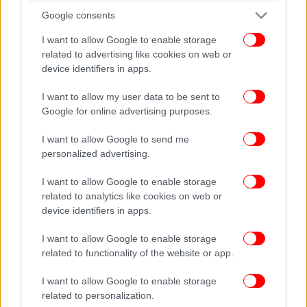
υπεράκτια OFFSHORE Λιβεριανή Εταιρεία MAYO
Google consents
και τα πλοκάμια της στην Ελλάδα.
I want to allow Google to enable storage
Ασφαλώς και όλοι θυμούνται τις συγκρούσεις μου
related to advertising like cookies on web or
με τον αλήστου μνήμης κ. Μάκη Ψωμιάδη, που με
device identifiers in apps.
όχημα την εφημερίδα του «Το Όνομα»
αποπειράθηκε ως εντολοδόχος σκοτεινών
I want to allow my user data to be sent to
οικονομικών και πολιτικών συμφερόντων, με
Google for online advertising purposes.
πλαστογραφίες και συκοφαντίες, να στήσουν εις
I want to allow Google to send me
βάρος μου μία άθλια σκευωρία. Επίκεντρο της
personalized advertising.
σκευωρίας ήταν η σύμβαση για την κατασκευή και
λειτουργία του Αεροδρομίου «Ελευθέριος
I want to allow Google to enable storage
Βενιζέλος», όπως και η δήθεν συμμετοχή μου στην
related to analytics like cookies on web or
αλυσίδα «ZARA».
device identifiers in apps.
Για την υπόθεση αυτή οι πολλαπλές καταδίκες του
I want to allow Google to enable storage
κ. Ψωμιάδη από τη Δικαιοσύνη είναι γνωστές σε
related to functionality of the website or app.
όλους.
Ασφαλώς και όλοι θυμούνται ότι σε κάθε απόπειρα
I want to allow Google to enable storage
σπίλωσης και συκοφάντησής μου από ορισμένα
related to personalization.