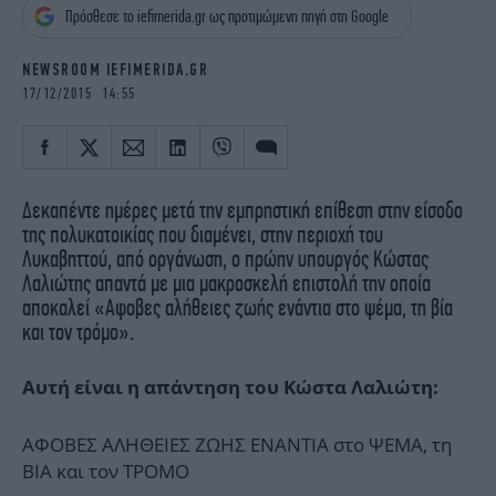
iBOOKS
ΖΩΔΙΑ
Πρόσθεσε το iefimerida.gr ως προτιμώμενη πηγή στη Google
OSCARS
THE OCEAN
NEWSROOM IEFIMERIDA.GR
MEDIA
ELAMEFORA
17/12/2015 14:55
NEWSLETTER
Δεκαπέντε ημέρες μετά την εμπρηστική επίθεση στην είσοδο
της πολυκατοικίας που διαμένει, στην περιοχή του
Λυκαβηττού, από οργάνωση, ο πρώην υπουργός Κώστας
Λαλιώτης απαντά με μια μακροσκελή επιστολή την οποία
αποκαλεί «Αφοβες αλήθειες ζωής ενάντια στο ψέμα, τη βία
και τον τρόμο».
Αυτή είναι η απάντηση του Κώστα Λαλιώτη:
ΑΦΟΒΕΣ ΑΛΗΘΕΙΕΣ ΖΩΗΣ ΕΝΑΝΤΙΑ στο ΨΕΜΑ, τη
ΒΙΑ και τον ΤΡΟΜΟ