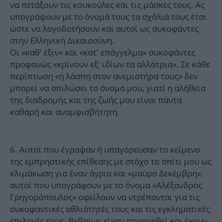
να πετάξουν τις κουκούλες και τις μάσκες τους. Ας
υπογράψουν με το όνομά τους τα σχόλιά τους έτσι
ώστε να λογοδοτήσουν και αυτοί ως συκοφάντες
στην Ελληνική Δικαιοσύνη.
Οι «καθ’ έξιν» και «κατ’ επάγγελμα» συκοφάντες
προφανώς «κρίνουν εξ’ ιδίων τα αλλότρια». Σε κάθε
περίπτωση «η λάσπη στον ανεμιστήρα τους» δεν
μπορεί να σπιλώσει το όνομά μου, γιατί η αλήθεια
της διαδρομής και της ζωής μου είναι πάντα
καθαρή και αναμφισβήτητη.
6. Αυτοί που έγραψαν ή υπαγόρευσαν το κείμενο
της εμπρηστικής επίθεσης με στόχο το σπίτι μου ως
κλιμάκωση για έναν άγριο και «μαύρο Δεκέμβρη»,
αυτοί που υπογράφουν με το όνομα «Αλέξανδρος
Γρηγορόπουλος» οφείλουν να ντρέπονται για τις
συκοφαντικές αθλιότητές τους και τις εγκληματικές
επιλογές τους. Βεβαίως είχαν προηγηθεί και έχουν