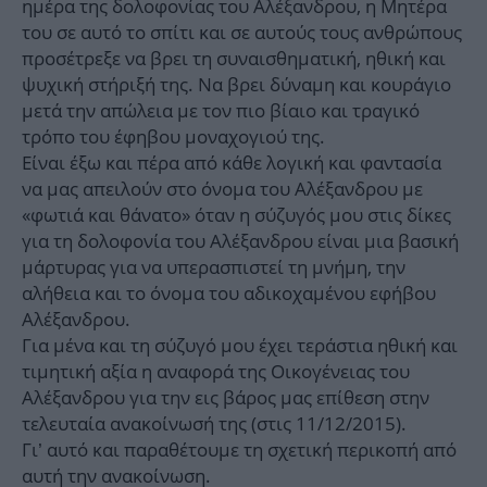
ημέρα της δολοφονίας του Αλέξανδρου, η Μητέρα
του σε αυτό το σπίτι και σε αυτούς τους ανθρώπους
προσέτρεξε να βρει τη συναισθηματική, ηθική και
ψυχική στήριξή της. Να βρει δύναμη και κουράγιο
μετά την απώλεια με τον πιο βίαιο και τραγικό
τρόπο του έφηβου μοναχογιού της.
Είναι έξω και πέρα από κάθε λογική και φαντασία
να μας απειλούν στο όνομα του Αλέξανδρου με
«φωτιά και θάνατο» όταν η σύζυγός μου στις δίκες
για τη δολοφονία του Αλέξανδρου είναι μια βασική
μάρτυρας για να υπερασπιστεί τη μνήμη, την
αλήθεια και το όνομα του αδικοχαμένου εφήβου
Αλέξανδρου.
Για μένα και τη σύζυγό μου έχει τεράστια ηθική και
τιμητική αξία η αναφορά της Οικογένειας του
Αλέξανδρου για την εις βάρος μας επίθεση στην
τελευταία ανακοίνωσή της (στις 11/12/2015).
Γι’ αυτό και παραθέτουμε τη σχετική περικοπή από
αυτή την ανακοίνωση.