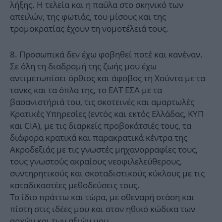
λήξης. Η τελεία και η παύλα στο σκηνικό των
απειλών, της φωτιάς, του μίσους και της
τρομοκρατίας έχουν τη νομοτέλειά τους.
8. Προσωπικά δεν έχω φοβηθεί ποτέ και κανέναν.
Σε όλη τη διαδρομή της ζωής μου έχω
αντιμετωπίσει όρθιος και άφοβος τη Χούντα με τα
τανκς και τα όπλα της, το ΕΑΤ ΕΣΑ με τα
βασανιστήριά του, τις σκοτεινές και αμαρτωλές
Κρατικές Υπηρεσίες (εντός και εκτός Ελλάδας, ΚΥΠ
και CIA), με τις διαρκείς προβοκάτσιές τους, τα
διάφορα κρατικά και παρακρατικά κέντρα της
Ακροδεξιάς με τις γνωστές μηχανορραφίες τους,
τους γνωστούς ακραίους νεοφιλελεύθερους,
συντηρητικούς και σκοταδιστικούς κύκλους με τις
καταδικαστέες μεθοδεύσεις τους.
Το ίδιο πράττω και τώρα, με σθεναρή στάση και
πίστη στις ιδέες μου και στον ηθικό κώδικα των
αρχών και των αξιών μου.