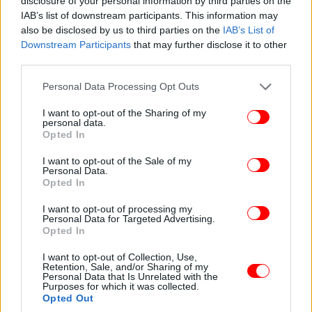
disclosure of your personal information by third parties on the
υπηρέτησα με πίστη τη Διαφάνεια, τη Νομιμότητα
IAB’s list of downstream participants. This information may
και το Δημόσιο Συμφέρον. Γι’ αυτό και δεν
also be disclosed by us to third parties on the
IAB’s List of
φοβήθηκα ποτέ τις έντονες πολιτικές
Downstream Participants
that may further disclose it to other
αντιπαραθέσεις και συγκρούσεις με τους
third parties.
αντιπάλους μου.
Please note that this website/app uses one or more Google
Είχα και έχω διαρκώς ανοιχτό μέτωπο
Personal Data Processing Opt Outs
services and may gather and store information including but
αντιπαράθεσης και σύγκρουσης ενάντια σε κάθε
not limited to your visit or usage behaviour. You may click to
I want to opt-out of the Sharing of my
μορφή μαύρου χρήματος, ενάντια σε άνομα
personal data.
grant or deny consent to Google and its third-party tags to
Opted In
συμφέροντα και γκρίζες ζώνες στη Δημόσια ζωή και
use your data for below specified purposes in below Google
πάντα ενάντια στις OFFSHORE εταιρείες.
consent section.
I want to opt-out of the Sale of my
Personal Data.
Opted In
5. Αυτές οι πολιτικές θέσεις μου είναι δημόσια
I want to opt-out of processing my
Personal Data for Targeted Advertising.
γνωστές όπως και οι αντίστοιχες πράξεις μου.
Opted In
Ενδεικτικά αναφέρω ορισμένες.
Ασφαλώς και όλοι θυμούνται τις τεκμηριωμένες
I want to opt-out of Collection, Use,
Retention, Sale, and/or Sharing of my
αποκαλύψεις και τις δικαιωμένες καταγγελίες μου
Personal Data that Is Unrelated with the
Purposes for which it was collected.
στη Δικαιοσύνη και τις πολυετείς συγκρούσεις μου
Opted Out
στην Βουλή και στα ΜΜΕ για την περιβόητη