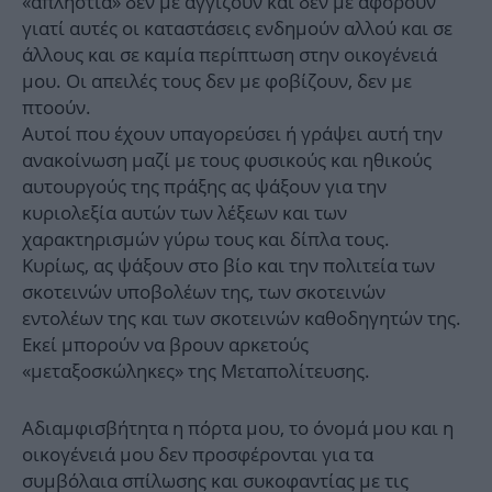
«απληστία» δεν με αγγίζουν και δεν με αφορούν
γιατί αυτές οι καταστάσεις ενδημούν αλλού και σε
άλλους και σε καμία περίπτωση στην οικογένειά
μου. Οι απειλές τους δεν με φοβίζουν, δεν με
πτοούν.
Αυτοί που έχουν υπαγορεύσει ή γράψει αυτή την
ανακοίνωση μαζί με τους φυσικούς και ηθικούς
αυτουργούς της πράξης ας ψάξουν για την
κυριολεξία αυτών των λέξεων και των
χαρακτηρισμών γύρω τους και δίπλα τους.
Κυρίως, ας ψάξουν στο βίο και την πολιτεία των
σκοτεινών υποβολέων της, των σκοτεινών
εντολέων της και των σκοτεινών καθοδηγητών της.
Εκεί μπορούν να βρουν αρκετούς
«μεταξοσκώληκες» της Μεταπολίτευσης.
Αδιαμφισβήτητα η πόρτα μου, το όνομά μου και η
οικογένειά μου δεν προσφέρονται για τα
συμβόλαια σπίλωσης και συκοφαντίας με τις