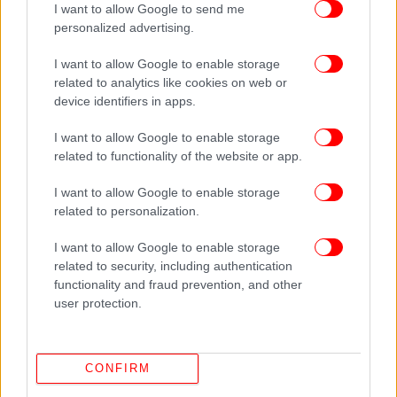
I want to allow Google to send me
personalized advertising.
I want to allow Google to enable storage
related to analytics like cookies on web or
device identifiers in apps.
Στην έβδομη θέση η Αυστρία, με 72% των πολιτών
της σε εργασία, 1,9% ποσοστό μακροχρόνιας
I want to allow Google to enable storage
ανεργίας και 45.199$ ετησίως μέσος μισθός.
related to functionality of the website or app.
I want to allow Google to enable storage
8) Γερμανία (8,1 βαθμοί)
related to personalization.
I want to allow Google to enable storage
related to security, including authentication
functionality and fraud prevention, and other
user protection.
CONFIRM