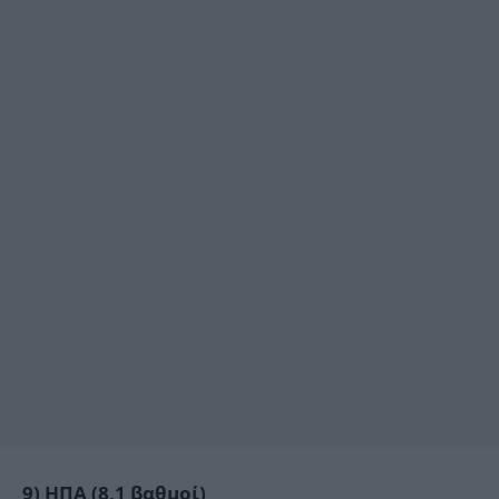
9) ΗΠΑ (8,1 βαθμοί)