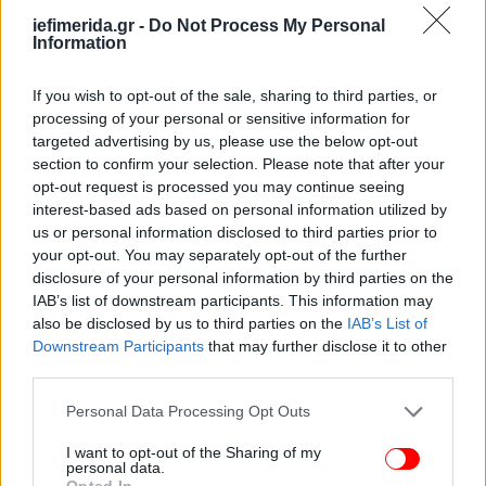
iefimerida.gr -
Do Not Process My Personal
Information
If you wish to opt-out of the sale, sharing to third parties, or
processing of your personal or sensitive information for
targeted advertising by us, please use the below opt-out
section to confirm your selection. Please note that after your
Άλλη μια βορειοευρωπαική χώρα στην κορυφαία
opt-out request is processed you may continue seeing
δεκάδα που αν και έχει το υψηλότερο ποσοστό
interest-based ads based on personal information utilized by
μακροχρόνιας ανεργίας από τις δέκα (2,4%), το 74%,
us or personal information disclosed to third parties prior to
η ασφάλεια στην εργασία και τα 47.590 δολάρια
your opt-out. You may separately opt-out of the further
ετησίως την ανεβάζουν θέσεις.
disclosure of your personal information by third parties on the
IAB’s list of downstream participants. This information may
also be disclosed by us to third parties on the
IAB’s List of
6) Λουξεμβούργο (8,2 βαθμοί)
Downstream Participants
that may further disclose it to other
third parties.
Please note that this website/app uses one or more Google
Personal Data Processing Opt Outs
services and may gather and store information including but
not limited to your visit or usage behaviour. You may click to
I want to opt-out of the Sharing of my
personal data.
grant or deny consent to Google and its third-party tags to
Opted In