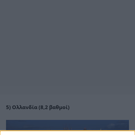
5) Ολλανδία (8,2 βαθμοί)