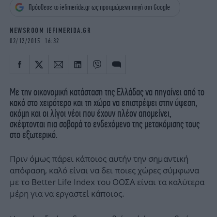
iBOOKS
ΖΩΔΙΑ
Πρόσθεσε το iefimerida.gr ως προτιμώμενη πηγή στη Google
OSCARS
THE OCEAN
NEWSROOM IEFIMERIDA.GR
MEDIA
ELAMEFORA
02/12/2015 16:32
NEWSLETTER
Με την οικονομική κατάσταση της Ελλάδας να πηγαίνει από το
κακό στο χειρότερο και τη χώρα να επιστρέφει στην ύφεση,
ακόμη και οι λίγοι νέοι που έχουν πλέον απομείνει,
σκέφτονται πια σοβαρά το ενδεχόμενο της μετακόμισης τους
στο εξωτερικό.
Πριν όμως πάρει κάποιος αυτήν την σημαντική
απόφαση, καλό είναι να δει ποιες χώρες σύμφωνα
με το Better Life Index του ΟΟΣΑ είναι τα καλύτερα
μέρη για να εργαστεί κάποιος.