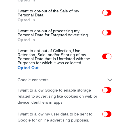
use your data for below specified purposes in below Google
consent section.
I want to opt-out of the Sale of my
Personal Data.
Opted In
Με 66% των εργαζομένων του να δουλεύουν και με
I want to opt-out of processing my
Personal Data for Targeted Advertising.
1,78% μακροχρόνια ανέργους, το Λουξεμβούργο
Opted In
«σώζεται»» από τις πολύ υψηλές μέσες ετήσιες
απολαβές (οι υψηλότερες μετά τις ΗΠΑ), στα 56.021
I want to opt-out of Collection, Use,
Retention, Sale, and/or Sharing of my
δολάρια.
Personal Data that Is Unrelated with the
Purposes for which it was collected.
Opted Out
7) Αυστρία (8,2 βαθμοί)
Google consents
I want to allow Google to enable storage
related to advertising like cookies on web or
device identifiers in apps.
I want to allow my user data to be sent to
Google for online advertising purposes.