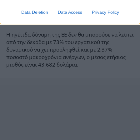
Data Deletion
Data Access
Privacy Policy
Η ηγέτιδα δύναμη της ΕΕ δεν θα μπορούσε να λείπει
από την δεκάδα με 73% του εργατικού της
δυναμικού να χει προσληφθεί και με 2,37%
ποσοστό μακροχρόνια ανέργων, ο μέσος ετήσιος
μισθός είναι 43.682 δολάρια.