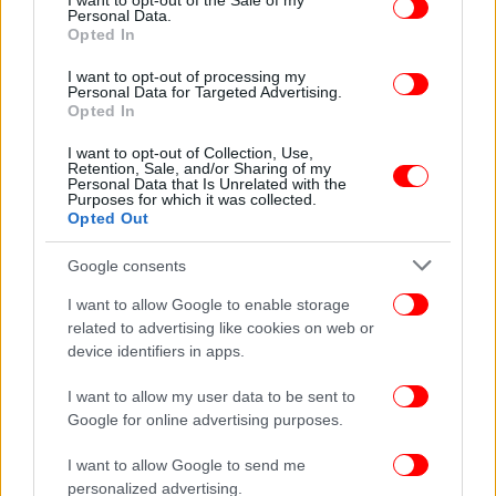
I want to opt-out of the Sale of my
πολέμου.
Personal Data.
Opted In
«Μου φαινόταν σαν να έβλεπα ένα περίεργο όνειρο
το να περπατάω στο Κομπάνι ανάμεσα σε
I want to opt-out of processing my
Personal Data for Targeted Advertising.
χαλάσματα σπιτιών, βουνά από τούβλα και σκόνη.
Opted In
Μαυρίλα και κατάθλιψη. Αλλά άκουγα σε ηχώ
φωνές παιδιών, που γελούσαν ανάμεσα στα ερείπια,
I want to opt-out of Collection, Use,
Retention, Sale, and/or Sharing of my
σαν φαντάσματα».
Personal Data that Is Unrelated with the
Purposes for which it was collected.
Opted Out
Google consents
I want to allow Google to enable storage
related to advertising like cookies on web or
device identifiers in apps.
I want to allow my user data to be sent to
Google for online advertising purposes.
I want to allow Google to send me
personalized advertising.