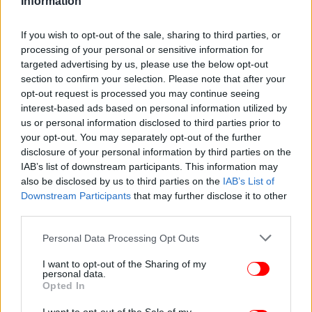
από την πρώτη γραμμή.
Information
If you wish to opt-out of the sale, sharing to third parties, or
processing of your personal or sensitive information for
targeted advertising by us, please use the below opt-out
section to confirm your selection. Please note that after your
opt-out request is processed you may continue seeing
interest-based ads based on personal information utilized by
us or personal information disclosed to third parties prior to
your opt-out. You may separately opt-out of the further
disclosure of your personal information by third parties on the
IAB’s list of downstream participants. This information may
also be disclosed by us to third parties on the
IAB’s List of
Downstream Participants
that may further disclose it to other
third parties.
Please note that this website/app uses one or more Google
Personal Data Processing Opt Outs
services and may gather and store information including but
not limited to your visit or usage behaviour. You may click to
I want to opt-out of the Sharing of my
personal data.
grant or deny consent to Google and its third-party tags to
Opted In
Συγκλονίζουν οι φωτογραφίες της Μπόχμαν με τα
use your data for below specified purposes in below Google
παιδιά Κούρδων που ζουν στα χαλάσματα του
consent section.