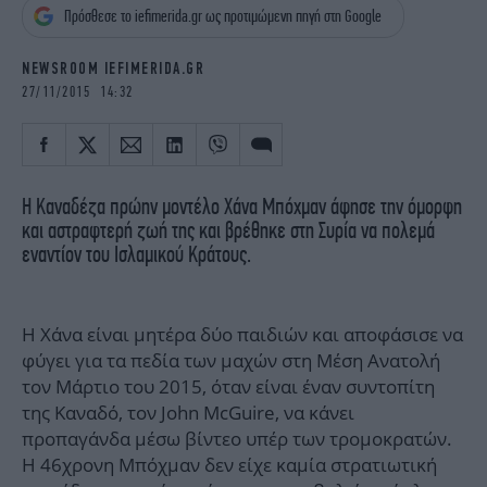
iBOOKS
ΖΩΔΙΑ
Πρόσθεσε το iefimerida.gr ως προτιμώμενη πηγή στη Google
OSCARS
THE OCEAN
NEWSROOM IEFIMERIDA.GR
MEDIA
ELAMEFORA
27/11/2015 14:32
NEWSLETTER
Η Καναδέζα πρώην μοντέλο Χάνα Μπόχμαν άφησε την όμορφη
και αστραφτερή ζωή της και βρέθηκε στη Συρία να πολεμά
εναντίον του Ισλαμικού Κράτους.
H Χάνα είναι μητέρα δύο παιδιών και αποφάσισε να
φύγει για τα πεδία των μαχών στη Μέση Ανατολή
τον Μάρτιο του 2015, όταν είναι έναν συντοπίτη
της Καναδό, τον John McGuire, να κάνει
προπαγάνδα μέσω βίντεο υπέρ των τρομοκρατών.
Η 46χρονη Μπόχμαν δεν είχε καμία στρατιωτική