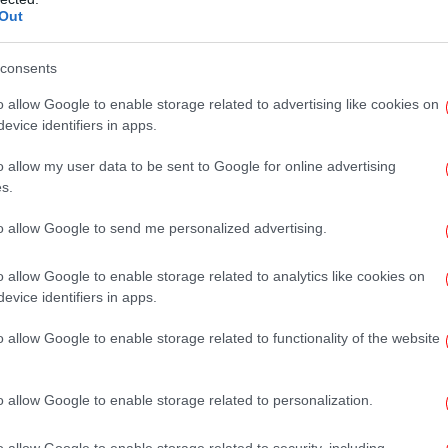
Out
Τα
consents
βι
το Google News
o allow Google to enable storage related to advertising like cookies on
και μάθετε πρώτοι όλες τις ειδήσεις
evice identifiers in apps.
ς
από την Ελλάδα και τον Κόσμο, στο
Po
o allow my user data to be sent to Google for online advertising
s.
to allow Google to send me personalized advertising.
ΜΈΝΟΥΜΕ ΕΥΡΏΠΗ
ΓΌΒΕΣ
o allow Google to enable storage related to analytics like cookies on
evice identifiers in apps.
o allow Google to enable storage related to functionality of the website
Σ
-Ο
o allow Google to enable storage related to personalization.
o allow Google to enable storage related to security, including