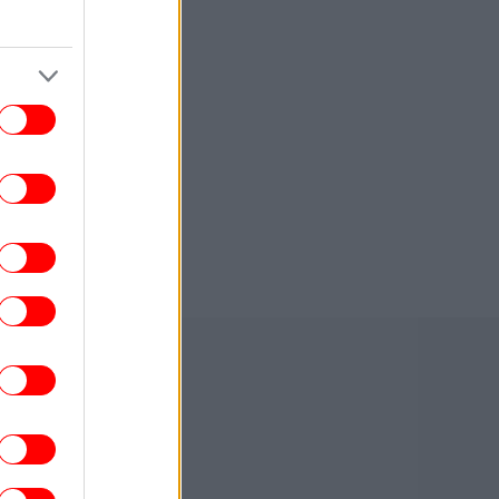
ΠΟΛΙΤΙΚΗ
11:54
 μπάνια των πολιτικών του Βορρά: Από
βλία και τζόκινγκ μέχρι audiobooks και
Netflix
ΓΥΝΑΙΚΑ
11:51
wer duos που ξεχωρίζουν: Επιμελημένο
αλλά αβίαστο resort wear με διπλή
υπογραφή
ENGLISH
11:44
Athens Sees Mass August Exodus as
129,000 Set to Sail From Ports This
Weekend
ΕΛΛΑΔΑ
11:42
υνελήφθη 37χρονος στη Θεσσαλονίκη
δηγούσε κλεμμένο ΙΧ και ενεπλάκη σε
τροχαίο