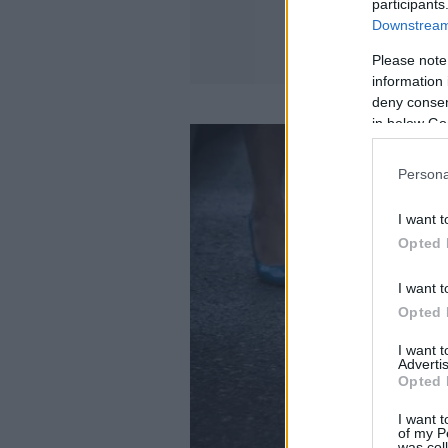
participants
Downstream 
Please note
information 
deny consent
in below Go
Persona
I want t
Opted 
I want t
Opted 
I want 
Advertis
Opted 
I want t
of my P
was col