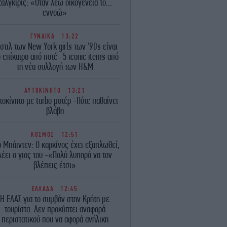
Ζαλγκίρις: «Όταν λέω οικογένεια το...
εννοώ»
ΓΥΝΑΙΚΑ
13:22
 στιλ των New York girls των '90s είναι
ο επίκαιρο από ποτέ -5 iconic items από
τη νέα συλλογή των H&M
ΑΥΤΟΚΙΝΗΤΟ
13:21
τοκίνητο με turbo μοτέρ -Πότε παθαίνει
βλάβη
ΚΟΣΜΟΣ
12:51
 Μπάιντεν: Ο καρκίνος έχει εξαπλωθεί,
λέει ο γιος του -«Πολύ λυπηρό να τον
βλέπεις έτσι»
ΕΛΛΑΔΑ
12:45
Η ΕΛΑΣ για το συμβάν στην Κρήτη με
τουρίστα: Δεν προκύπτει αναφορά
περιστατικού που να αφορά ανήλικη