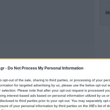
Αθ
Μ
Θρί
σε
A
.gr -
Do Not Process My Personal Information
to opt-out of the sale, sharing to third parties, or processing of your per
formation for targeted advertising by us, please use the below opt-out s
π
r selection. Please note that after your opt-out request is processed y
ύσ
eing interest-based ads based on personal information utilized by us or
disclosed to third parties prior to your opt-out. You may separately opt-
losure of your personal information by third parties on the IAB’s list of
Η 