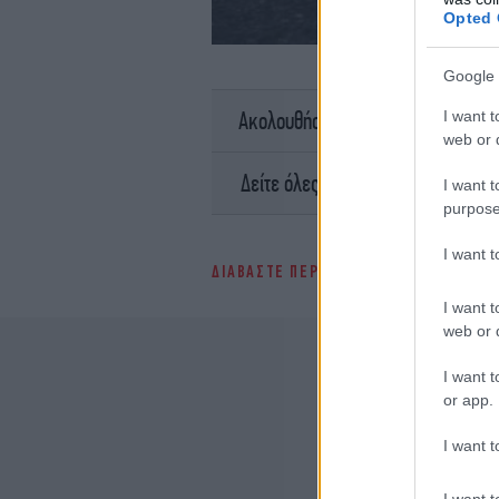
Opted 
Google 
σ
I want t
Ακολουθήστε το
web or d
Ειδήσει
Δείτε όλες τις τελευταίες
I want t
purpose
I want 
ΔΙΑΒΑΣΤΕ ΠΕΡΙΣΣΟΤΕΡΑ
ΔΙΑΔΉΛΩΣΗ
I want t
web or d
I want t
or app.
I want t
I want t