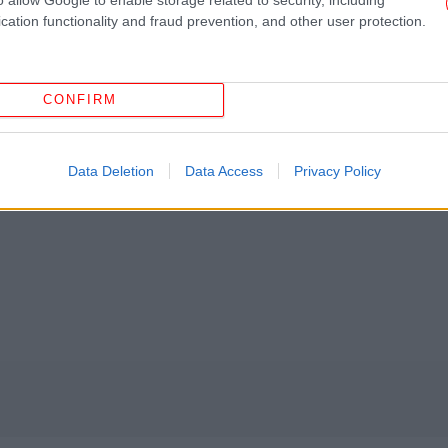
cation functionality and fraud prevention, and other user protection.
Φ
στ
-
CONFIRM
Συν
γι
Data Deletion
Data Access
Privacy Policy
Τ
Λ
εμ