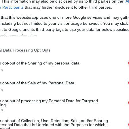
. This information may also be disclosed by us to third parties on the
IA
ακ
Participants
that may further disclose it to other third parties.
 that this website/app uses one or more Google services and may gath
including but not limited to your visit or usage behaviour. You may click 
 to Google and its third-party tags to use your data for below specifi
ogle consent section.
l Data Processing Opt Outs
o opt-out of the Sharing of my personal data.
υψ
In
o opt-out of the Sale of my Personal Data.
Τρ
In
to opt-out of processing my Personal Data for Targeted
ing.
In
Φ
o opt-out of Collection, Use, Retention, Sale, and/or Sharing
ersonal Data that Is Unrelated with the Purposes for which it
lected.