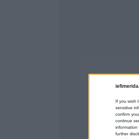
iefimerida
If you wish 
sensitive in
confirm you
continue se
information 
further disc