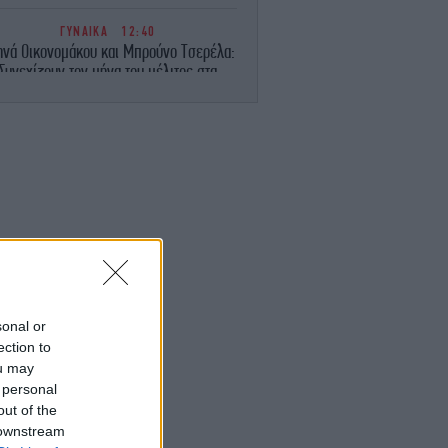
ΓΥΝΑΙΚΑ
12:40
ηνά Οικονομάκου και Μπρούνο Τσερέλα:
Συνεχίζουν τον μήνα του μέλιτος στα
πόρα Μπόρα -Φωτογραφίες και βίντεο
ΕΛΛΑΔΑ
12:39
λερ στον Λυκαβηττό: Εντοπίστηκε σορός
 σπηλιά κοντά στους Αγίους Ισιδώρους
ΣΠΟΡ
12:35
EK για Μιχάλη Κατσούρη: «Δεν έφυγες
ποτέ... Για πάντα μαζί μας» [εικόνα]
ΚΟΣΜΟΣ
12:31
sonal or
Ρωσία: Πυρκαγιά σε διυλιστήριο
ection to
ετρελαίου της περιφέρειας Κρασνοντάρ
ou may
τερα από ουκρανική επίθεση με drones
 personal
out of the
ΖΩΗ
12:27
 downstream
Άννα Βίσση στο Φισκάρδο -Σηκώθηκε να