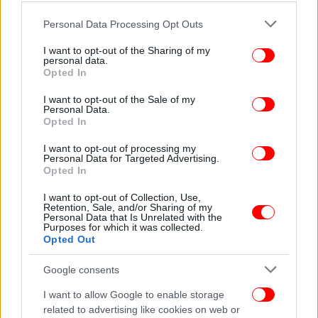
Please note that this website/app uses one or more Google
Personal Data Processing Opt Outs
services and may gather and store information including but
not limited to your visit or usage behaviour. You may click to
I want to opt-out of the Sharing of my
personal data.
grant or deny consent to Google and its third-party tags to
Opted In
use your data for below specified purposes in below Google
consent section.
I want to opt-out of the Sale of my
Personal Data.
Opted In
I want to opt-out of processing my
Personal Data for Targeted Advertising.
Opted In
I want to opt-out of Collection, Use,
Retention, Sale, and/or Sharing of my
Personal Data that Is Unrelated with the
Purposes for which it was collected.
Opted Out
Google consents
I want to allow Google to enable storage
related to advertising like cookies on web or