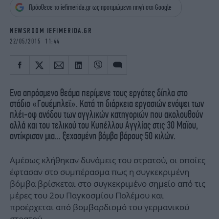
iBOOKS
ΖΩΔΙΑ
Πρόσθεσε το iefimerida.gr ως προτιμώμενη πηγή στη Google
OSCARS
THE OCEAN
NEWSROOM IEFIMERIDA.GR
MEDIA
ELAMEFORA
22/05/2015 11:44
NEWSLETTER
Ενα απρόσμενο θεάμα περίμενε τους εργάτες δίπλα στο
στάδιο «Γουέμπλεϊ». Κατά τη διάρκεια εργασιών ενόψει των
πλέι-οφ ανόδου των αγγλικών κατηγοριών που ακολουθούν
αλλά και του τελικού του Κυπέλλου Αγγλίας στις 30 Μαϊου,
αντίκρισαν μια... ξεχασμένη βόμβα βάρους 50 κιλών.
Αμέσως κλήθηκαν δυνάμεις του στρατού, οι οποίες
έφτασαν στο συμπέρασμα πως η συγκεκριμένη
βόμβα βρίσκεται στο συγκεκριμένο σημείο από τις
μέρες του 2ου Παγκοσμίου Πολέμου και
προέρχεται από βομβαρδισμό του γερμανικού
στρατού.