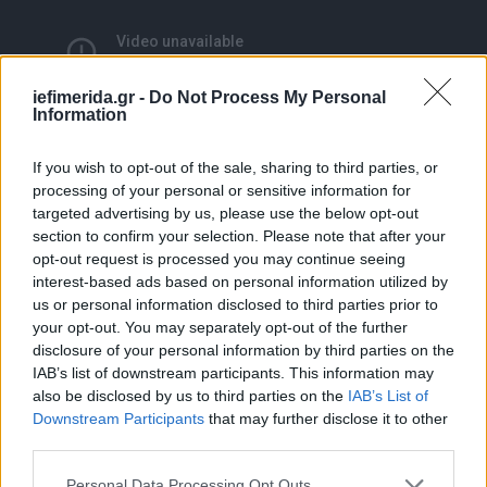
iefimerida.gr -
Do Not Process My Personal
Information
If you wish to opt-out of the sale, sharing to third parties, or
processing of your personal or sensitive information for
targeted advertising by us, please use the below opt-out
section to confirm your selection. Please note that after your
opt-out request is processed you may continue seeing
Τσέλσι-Νάπολι 4-1 (2011/2012)
interest-based ads based on personal information utilized by
us or personal information disclosed to third parties prior to
Στο πρώτο παιχνίδι στο «Σαν Πάολο» η Νάπολι
your opt-out. You may separately opt-out of the further
disclosure of your personal information by third parties on the
επικράτησε 3-1 και ο Αντρέ Βίλας-Μπόας
IAB’s list of downstream participants. This information may
απολύθηκε στην πτήση της επιστροφής για το
also be disclosed by us to third parties on the
IAB’s List of
Λονδίνο. Η Τσέλσι με τον Ρομπέρτο Ντι Ματέο στον
Downstream Participants
that may further disclose it to other
πάγκο της, προηγήθηκε νωρίς όμως ο Λαβέτσι
third parties.
ισοφάρισε άμεσα σε 1-1. Ντρογκμπά και Τέρι
Please note that this website/app uses one or more Google
ισοφάρισαν το σκορ του πρώτου αγώνα με τον
Personal Data Processing Opt Outs