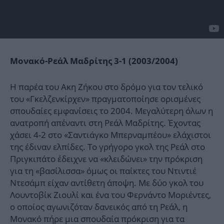
Μονακό-Ρεάλ Μαδρίτης 3-1 (2003/2004)
Η παρέα του Ακη Ζήκου στο δρόμο για τον τελικό
του «Γκελζενκίρχεν» πραγματοποίησε ορισμένες
σπουδαίες εμφανίσεις το 2004. Μεγαλύτερη όλων η
ανατροπή απέναντι στη Ρεάλ Μαδρίτης. Έχοντας
χάσει 4-2 στο «Σαντιάγκο Μπερναμπέου» ελάχιστοι
της έδιναν ελπίδες. Το γρήγορο γκολ της Ρεάλ στο
Πριγκιπάτο έδειχνε να «κλειδώνει» την πρόκριση
για τη «βασίλισσα» όμως οι παίκτες του Ντιντιέ
Ντεσάμπ είχαν αντίθετη άποψη. Με δύο γκολ του
Λουντοβίκ Ζιουλί και ένα του Φερνάντο Μοριέντες,
ο οποίος αγωνιζόταν δανεικός από τη Ρεάλ, η
Μονακό πήρε μια σπουδαία πρόκριση για τα