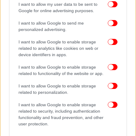
I want to allow my user data to be sent to
Μπαρτσελόνα-Μίλαν 4-0 (2012/2013)
Google for online advertising purposes.
Μάρτιος του 2013. Η Μίλαν έχει πανηγυρίσει νίκη
I want to allow Google to send me
2-0 στο Μιλάνο όμως στον επαναληπτικό στη
personalized advertising.
Βαρκελώνη υπήρχε κατηφόρα. Οι Καταλανοί με τον
I want to allow Google to enable storage
Μέσι να σκοράρει με το καλησπέρα ξεκίνησαν το
related to analytics like cookies on web or
δρόμο της ανατροπής και της επιστροφής
device identifiers in apps.
φτάνοντας στο τελικό 4-0 με τον Αργεντινό να
δηλώνει στο τέλος του ματς «Αυτή είναι η
I want to allow Google to enable storage
Μπαρτσελόνα που όλοι ονειρευόμαστε».
related to functionality of the website or app.
I want to allow Google to enable storage
related to personalization.
I want to allow Google to enable storage
related to security, including authentication
functionality and fraud prevention, and other
user protection.