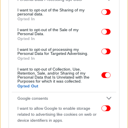
services and may gather and store information including but
Λάμπαρντ να πετυχαίνει ένα πανέμορφο γκολ στην
not limited to your visit or usage behaviour. You may click to
I want to opt-out of the Sharing of my
παράταση δίνοντας την πρόκριση στους
personal data.
grant or deny consent to Google and its third-party tags to
Opted In
Λονδρέζους.
use your data for below specified purposes in below Google
consent section.
I want to opt-out of the Sale of my
Personal Data.
Opted In
I want to opt-out of processing my
Personal Data for Targeted Advertising.
Opted In
I want to opt-out of Collection, Use,
Retention, Sale, and/or Sharing of my
Personal Data that Is Unrelated with the
Purposes for which it was collected.
Opted Out
Google consents
I want to allow Google to enable storage
related to advertising like cookies on web or
device identifiers in apps.