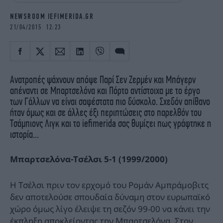
iBOOKS
ΖΩΔΙΑ
NEWSROOM IEFIMERIDA.GR
OSCARS
THE OCEAN
21/04/2015 12:23
MEDIA
ELAMEFORA
NEWSLETTER
Ανατροπές ψάχνουν απόψε Παρί Σεν Ζερμέν και Μπάγερν
απέναντι σε Μπαρτσελόνα και Πόρτο αντίστοιχα με το έργο
των Γάλλων να είναι σαφέστατα πιο δύσκολο. Σχεδόν απίθανο
ήταν όμως και σε άλλες έξι περιπτώσεις στο παρελθόν του
Τσάμπιονς Λιγκ και το iefimerida σας θυμίζει πως γράφτηκε η
ιστορία...
Μπαρτσελόνα-Τσέλσι 5-1 (1999/2000)
Η Τσέλσι πριν τον ερχομό του Ρομάν Αμπράμοβιτς
δεν αποτελούσε σπουδαία δύναμη στον ευρωπαϊκό
χώρο όμως λίγο έλειψε τη σεζόν 99-00 να κάνει την
έκπληξη αποκλείοντας την Μπαρτσελόνα. Στον