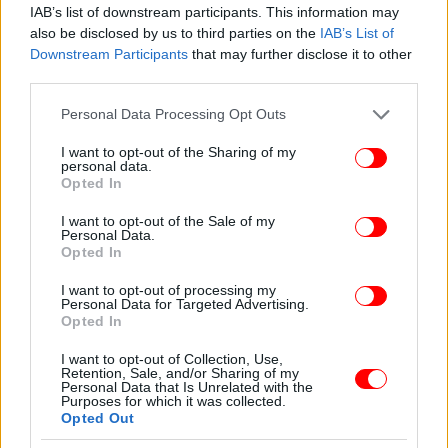
IAB’s list of downstream participants. This information may
also be disclosed by us to third parties on the
IAB’s List of
Downstream Participants
that may further disclose it to other
third parties.
Μου επιτρέπετε να σας πω ακόμη δυό-τρία
Please note that this website/app uses one or more Google
Personal Data Processing Opt Outs
πράγματα για το υπόλοιπο της ημέρας σας;
services and may gather and store information including but
not limited to your visit or usage behaviour. You may click to
I want to opt-out of the Sharing of my
personal data.
grant or deny consent to Google and its third-party tags to
Μην φάτε για πρωινό τίποτα λιπαρό
Opted In
use your data for below specified purposes in below Google
Πάρτε μαζί σας μια χούφτα αμύγδαλα και
consent section.
I want to opt-out of the Sale of my
καρύδια για τη «μικρή πείνα. στις 10
Personal Data.
Το μεσημέρι φάτε κανονικά, τη μισή μερίδα
Opted In
Το απόγευμα φάτε δύο καθαρισμένα μήλα
I want to opt-out of processing my
Για βραδυνό κάντε μόνοι σας μια σούπα (π.χ
Personal Data for Targeted Advertising.
Opted In
μπρόκολο, πατάτα, καρότο) ή φάτε μια μπρουσκέτα
(ψήνετε μια φέτα ψωμί, βάζετε φρέσκια ντομάτα
I want to opt-out of Collection, Use,
από πάνω, αλάτι, ρίγανη, λάδι)
Retention, Sale, and/or Sharing of my
Personal Data that Is Unrelated with the
Purposes for which it was collected.
Opted Out