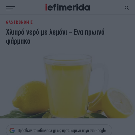
GASTRONOMIE
ΕΙΔΗΣΕΙΣ
ΠΟΛΙΤΙΚΗ
Χλιαρό νερό με λεμόνι - Ενα πρωινό
NON PAPER
ΕΛΛΑΔΑ
φάρμακο
ΟΙΚΟΝΟΜΙΑ
ΚΟΣΜΟΣ
ΠΟΛΙΤΙΣΜΟΣ
ΠΑΝΕΛΛΗΝΙΕΣ
ΖΩΗ
ΣΠΟΡ
ΓΥΝΑΙΚΑ
ENGLISH EDITION
ΠΟΛΗ
STORIES
ΕΚΛΟΓΕΣ
TRAVEL
ΤΕΧΝΟΛΟΓΙΑ
ΥΓΕΙΑ
DESIGN
ΟΛΥΜΠΙΑΚΟΙ ΑΓΩΝΕΣ
EURO
GREEN
PODCAST
iAUTOKINITO
iOPINIONS
iGASTRONOMIE
Πρόσθεσε το iefimerida.gr ως προτιμώμενη πηγή στη Google