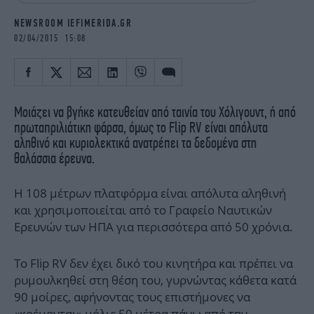
iBOOKS
ΖΩΔΙΑ
NEWSROOM IEFIMERIDA.GR
OSCARS
THE OCEAN
02/04/2015 15:08
MEDIA
ELAMEFORA
NEWSLETTER
Μοιάζει να βγήκε κατευθείαν από ταινία του Χόλιγουντ, ή από
πρωταπριλιάτικη φάρσα, όμως το Flip RV είναι απόλυτα
αληθινό και κυριολεκτικά ανατρέπει τα δεδομένα στη
θαλάσσια έρευνα.
Η 108 μέτρων πλατφόρμα είναι απόλυτα αληθινή
και χρησιμοποιείται από το Γραφείο Ναυτικών
Ερευνών των ΗΠΑ για περισσότερα από 50 χρόνια.
Το Flip RV δεν έχει δικό του κινητήρα και πρέπει να
ρυμουλκηθεί στη θέση του, γυρνώντας κάθετα κατά
90 μοίρες, αφήνοντας τους επιστήμονες να
«κρέμονται» μόλις 50 μέτρα πάνω από την