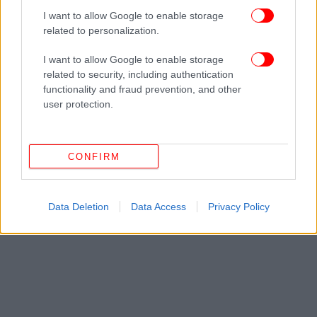
πρώτοι όλες τις ειδήσεις
I want to allow Google to enable storage
related to personalization.
Δείτε όλες τις τελευταίες
Ειδήσεις
από την Ελλάδα και τον Κόσμο,
στο
I want to allow Google to enable storage
related to security, including authentication
functionality and fraud prevention, and other
ΔΙΑΒΑΣΤΕ ΠΕΡΙΣΣΟΤΕΡΑ
ΠΑΙΔΙΆ
ΠΆΣΧΑ
ΛΑΜΠΆΔΕΣ
ΑΡΧΑΙΟΛΟΓΙΚΌ
user protection.
ΜΟΥΣΕΊΟ
CONFIRM
Data Deletion
Data Access
Privacy Policy