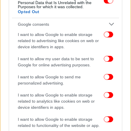
Personal Data that Is Unrelated with the
Purposes for which it was collected.
Opted Out
Google consents
I want to allow Google to enable storage
related to advertising like cookies on web or
device identifiers in apps.
I want to allow my user data to be sent to
Όλες οι εκπαιδευτικές δράσεις παρέχονται δωρεάν
Google for online advertising purposes.
για τα παιδιά.
Απαραίτητες οι δηλώσεις συμμετοχής, κατόπιν
I want to allow Google to send me
τηλεφωνικής συνεννόησης.
personalized advertising.
Έναρξη δηλώσεων: 31 Μαρτίου 2015
I want to allow Google to enable storage
Τηλ. επικοινωνίας: 2132144813 και 2132144814
related to analytics like cookies on web or
Ημέρες & ώρες επικοινωνίας: Δευτέρα – Παρασκευή
device identifiers in apps.
12:30 π.μ. – 16:00 μ.μ.
I want to allow Google to enable storage
related to functionality of the website or app.
Ακολουθήστε το
στο Google News
και μάθετε