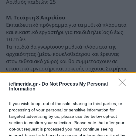
Αριθμός παιδιών: 25
Μ. Τετάρτη 8 Απριλίου
Εκπαιδευτικό πρόγραμμα για τα μυθικά πλάσματα
και εικαστικό εργαστήρι για παιδιά ηλικίας 6 έως
10 ετών.
Τα παιδιά θα γνωρίσουν μυθικά πλάσματα της
αρχαιότητας (μέσω κουκλοθεάτρου και έρευνας
στον εκθεσιακό χώρο) και θα συμμετάσχουν σε
εικαστικό εργαστήρι κατασκευής αρχαίας Σειρήνας.
Oι δικές τους κατασκευές θα είναι το στολίδι των
πασχαλινών λαμπάδων τους.
iefimerida.gr -
Do Not Process My Personal
Information
Ώρα διεξαγωγής: 11:00 – 12:30
Αριθμός παιδιών: 25
If you wish to opt-out of the sale, sharing to third parties, or
processing of your personal or sensitive information for
targeted advertising by us, please use the below opt-out
section to confirm your selection. Please note that after your
opt-out request is processed you may continue seeing
interest-based ads based on personal information utilized by