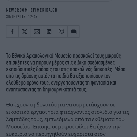
iBOOKS
ΖΩΔΙΑ
NEWSROOM IEFIMERIDA.GR
OSCARS
THE OCEAN
30/03/2015 12:45
MEDIA
ELAMEFORA
NEWSLETTER
Tο Εθνικό Αρχαιολογικό Mουσείο προσκαλεί τους μικρούς
επισκέπτες να πάρουν μέρος στις ειδικά σχεδιασμένες
εκπαιδευτικές δράσεις του στις πασχαλινές διακοπές. Μέσα
από τις δράσεις αυτές τα παιδιά θα αξιοποιήσουν τον
ελεύθερο χρόνο τους, ενεργοποιώντας τη φαντασία και
αναπτύσσοντας τη δημιουργικότητά τους.
Θα έχουν τη δυνατότητα να συμμετάσχουν σε
εικαστικά εργαστήρια φτιάχνοντας στολίδια για τις
λαμπάδες τους, εμπνεόμενα από τα εκθέματα του
Μουσείου. Επίσης, οι μικροί φίλοι θα έχουν την
ευκαιρία να περιηγηθούν ευχάριστα στον