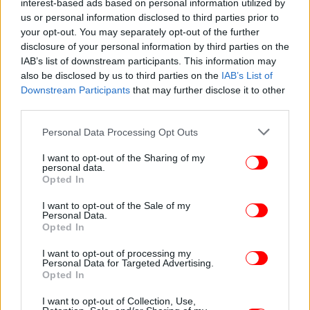
interest-based ads based on personal information utilized by
us or personal information disclosed to third parties prior to
Ακολουθήστε το
στο Google News
και μάθετε
your opt-out. You may separately opt-out of the further
πρώτοι όλες τις ειδήσεις
disclosure of your personal information by third parties on the
IAB’s list of downstream participants. This information may
Δείτε όλες τις τελευταίες
Ειδήσεις
από την Ελλάδα και τον Κόσμο,
also be disclosed by us to third parties on the
IAB’s List of
στο
Downstream Participants
that may further disclose it to other
third parties.
ΔΙΑΒΑΣΤΕ ΠΕΡΙΣΣΟΤΕΡΑ
ΜΗΤΈΡΑ
ΜΙΣΘΌΣ
Please note that this website/app uses one or more Google
Personal Data Processing Opt Outs
services and may gather and store information including but
not limited to your visit or usage behaviour. You may click to
I want to opt-out of the Sharing of my
personal data.
grant or deny consent to Google and its third-party tags to
Opted In
use your data for below specified purposes in below Google
consent section.
I want to opt-out of the Sale of my
Personal Data.
Opted In
I want to opt-out of processing my
Personal Data for Targeted Advertising.
Opted In
I want to opt-out of Collection, Use,