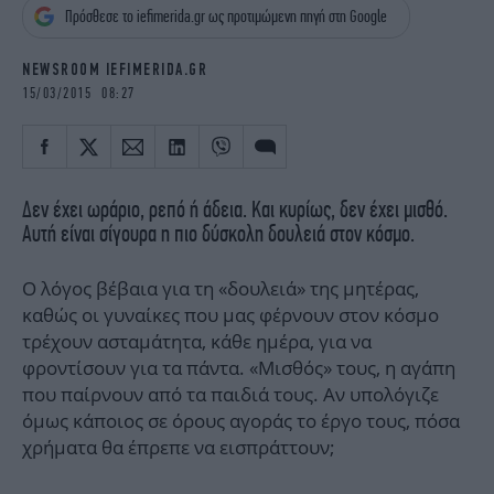
iBOOKS
ΖΩΔΙΑ
Πρόσθεσε το iefimerida.gr ως προτιμώμενη πηγή στη Google
OSCARS
THE OCEAN
NEWSROOM IEFIMERIDA.GR
MEDIA
ELAMEFORA
15/03/2015 08:27
NEWSLETTER
Δεν έχει ωράριο, ρεπό ή άδεια. Και κυρίως, δεν έχει μισθό.
Αυτή είναι σίγουρα η πιο δύσκολη δουλειά στον κόσμο.
Ο λόγος βέβαια για τη «δουλειά» της μητέρας,
καθώς οι γυναίκες που μας φέρνουν στον κόσμο
τρέχουν ασταμάτητα, κάθε ημέρα, για να
φροντίσουν για τα πάντα. «Μισθός» τους, η αγάπη
που παίρνουν από τα παιδιά τους. Αν υπολόγιζε
όμως κάποιος σε όρους αγοράς το έργο τους, πόσα
χρήματα θα έπρεπε να εισπράττουν;