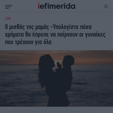
ΖΩΗ
ΕΙΔΗΣΕΙΣ
ΠΟΛΙΤΙΚΗ
Ο μισθός της μαμάς -Υπολογίστε πόσα
NON PAPER
ΕΛΛΑΔΑ
χρήματα θα έπρεπε να παίρνουν οι γυναίκες
ΟΙΚΟΝΟΜΙΑ
ΚΟΣΜΟΣ
που τρέχουν για όλα
ΠΟΛΙΤΙΣΜΟΣ
ΠΑΝΕΛΛΗΝΙΕΣ
ΖΩΗ
ΣΠΟΡ
ΓΥΝΑΙΚΑ
ENGLISH EDITION
ΠΟΛΗ
STORIES
ΕΚΛΟΓΕΣ
TRAVEL
ΤΕΧΝΟΛΟΓΙΑ
ΥΓΕΙΑ
DESIGN
ΟΛΥΜΠΙΑΚΟΙ ΑΓΩΝΕΣ
EURO
GREEN
PODCAST
iAUTOKINITO
iOPINIONS
iGASTRONOMIE