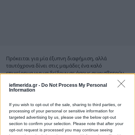
Πρόκειται για μία έξυπνη διαφήμιση, αλλά
ταυτόχρονα δίνει στις μαμάδες ένα καλό
επιχείρημα για να δείξουν σε όσους αμφισβητούν
τον κόπο τους τι πραγματικά κάνουν. Η διαφήμιση
iefimerida.gr -
Do Not Process My Personal
προσφέρει έναν τρόπο υπολογισμού του «μισθού
Information
της μητέρας», που λαμβάνει υπόψη τις ώρες που
δαπανά η κάθε μία για τις υποχρεώσεις που έχουν
If you wish to opt-out of the sale, sharing to third parties, or
σχέση με τα παιδιά, κάθε ημέρα.
processing of your personal or sensitive information for
targeted advertising by us, please use the below opt-out
section to confirm your selection. Please note that after your
Υπολογίστε το μισθό της μαμάς
ΕΔΩ
opt-out request is processed you may continue seeing