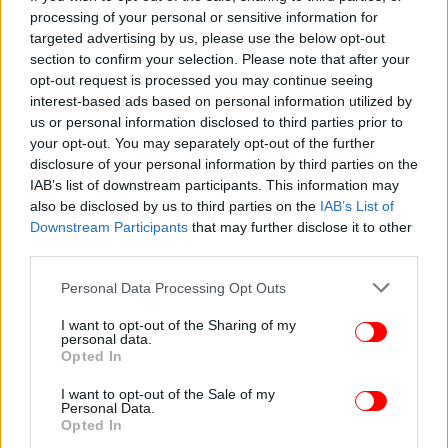
Η εκδήλωση διοργανώνεται από το Δημοτικό
processing of your personal or sensitive information for
Κέντρο Πολιτισμού & Άθλησης - ΔΗ.ΚΕ.Π.Α., στα
targeted advertising by us, please use the below opt-out
πλαίσια του Πολιτιστικού Σεπτέμβρη στο Ίλιον.
section to confirm your selection. Please note that after your
opt-out request is processed you may continue seeing
interest-based ads based on personal information utilized by
Είσοδος ελεύθερη / πληροφορίες – διεύθυνση:
us or personal information disclosed to third parties prior to
www.parkotritsi.gr
your opt-out. You may separately opt-out of the further
disclosure of your personal information by third parties on the
IAB’s list of downstream participants. This information may
Ακολουθήστε το
στο Google News
και μάθετε
also be disclosed by us to third parties on the
IAB’s List of
πρώτοι όλες τις ειδήσεις
Downstream Participants
that may further disclose it to other
third parties.
Δείτε όλες τις τελευταίες
Ειδήσεις
από την Ελλάδα και τον Κόσμο,
Please note that this website/app uses one or more Google
στο
Personal Data Processing Opt Outs
services and may gather and store information including but
not limited to your visit or usage behaviour. You may click to
I want to opt-out of the Sharing of my
personal data.
grant or deny consent to Google and its third-party tags to
ΔΙΑΒΑΣΤΕ ΠΕΡΙΣΣΟΤΕΡΑ
ΦΕΣΤΙΒΆΛ
JAZZ
ΠΆΡΚΟ
ΤΖΑΖ
Opted In
use your data for below specified purposes in below Google
ΕΛΕΎΘΕΡΗ
ΕΊΣΟΔΟΣ
ΤΡΊΤΣΗ
ΜΠΑΡΜΠΈΡΗΣ
ΊΛΙΟΝ
consent section.
I want to opt-out of the Sale of my
Personal Data.
Opted In