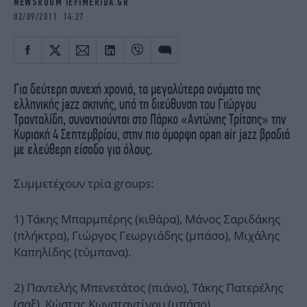
NEWSROOM IEFIMERIDA.GR
iBOOKS
ΖΩΔΙΑ
02/09/2011 14:27
OSCARS
THE OCEAN
MEDIA
ELAMEFORA
NEWSLETTER
Για δεύτερη συνεχή χρονιά, τα μεγαλύτερα ονόματα της
ελληνικής jazz σκηνής, υπό τη διεύθυνση του Γιώργου
Τρανταλίδη, συναντιούνται στο Πάρκο «Αντώνης Τρίτσης» την
Κυριακή 4 Σεπτεμβρίου, στην πιο όμορφη opan air jazz βραδιά
με ελεύθερη είσοδο για όλους.
Συμμετέχουν τρία groups:
1) Τάκης Μπαρμπέρης (κιθάρα), Μάνος Σαριδάκης
(πλήκτρα), Γιώργος Γεωργιάδης (μπάσο), Μιχάλης
Καπηλίδης (τύμπανα).
2) Παντελής Μπενετάτος (πιάνο), Τάκης Πατερέλης
(σαξ), Κώστας Κωνσταντίνου (μπάσο),