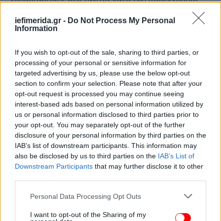
λογαριασμούς στο Twitter κατά την προεκλογική
περίοδο για να τους κλείσουν αμέσως μετά, όπως
iefimerida.gr -
Do Not Process My Personal
έκανε η πρόεδρος της Χιλής Μξισέλ Μπασαλέτ αλλά
Information
και ο πρόεδρος της Γαλλίας Φρανσουά Ολάντ.
If you wish to opt-out of the sale, sharing to third parties, or
processing of your personal or sensitive information for
targeted advertising by us, please use the below opt-out
section to confirm your selection. Please note that after your
opt-out request is processed you may continue seeing
interest-based ads based on personal information utilized by
us or personal information disclosed to third parties prior to
your opt-out. You may separately opt-out of the further
disclosure of your personal information by third parties on the
IAB’s list of downstream participants. This information may
also be disclosed by us to third parties on the
IAB’s List of
Downstream Participants
that may further disclose it to other
third parties.
Please note that this website/app uses one or more Google
Personal Data Processing Opt Outs
services and may gather and store information including but
not limited to your visit or usage behaviour. You may click to
I want to opt-out of the Sharing of my