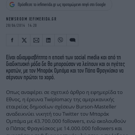
iBOOKS
ΖΩΔΙΑ
Πρόσθεσε το iefimerida.gr ως προτιμώμενη πηγή στη Google
OSCARS
THE OCEAN
NEWSROOM IEFIMERIDA.GR
MEDIA
ELAMEFORA
28/06/2014 14:20
NEWSLETTER
Είναι αδιαμφισβήτητα η εποχή των social media και από τη
διαδικτυακή μόδα δε θα μπορούσαν να λείπουν και οι ηγέτες
κρατών, με τον Μπαράκ Ομπάμα και τον Πάπα Φραγκίσκο να
σέρνουν πρώτοι το χορό.
Οπως αναφέρει σε σχετικό άρθρο η εφημερίδα το
Εθνος, η έρευνα Twiplomacy της αμερικανικής
εταιρείας δημοσίων σχέσεων Burson-Masteller
αναδεικνύει νικητή του Twitter τον Μπαράκ
Ομπάμα με 43.700.000 followers, ενώ ακολουθούν
ο Πάπας Φραγκίσκος με 14.000.000 followers και