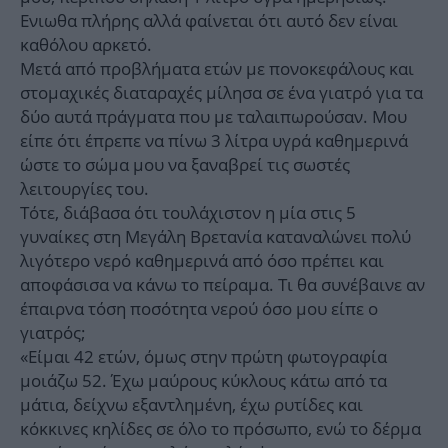
Ενιωθα πλήρης αλλά φαίνεται ότι αυτό δεν είναι
καθόλου αρκετό.
Μετά από προβλήματα ετών με πονοκεφάλους και
στομαχικές διαταραχές μίλησα σε ένα γιατρό για τα
δύο αυτά πράγματα που με ταλαιπωρούσαν. Μου
είπε ότι έπρεπε να πίνω 3 λίτρα υγρά καθημερινά
ώστε το σώμα μου να ξαναβρεί τις σωστές
λειτουργίες του.
Τότε, διάβασα ότι τουλάχιστον η μία στις 5
γυναίκες στη Μεγάλη Βρετανία καταναλώνει πολύ
λιγότερο νερό καθημερινά από όσο πρέπει και
αποφάσισα να κάνω το πείραμα. Τι θα συνέβαινε αν
έπαιρνα τόση ποσότητα νερού όσο μου είπε ο
γιατρός;
«Είμαι 42 ετών, όμως στην πρώτη φωτογραφία
μοιάζω 52. Έχω μαύρους κύκλους κάτω από τα
μάτια, δείχνω εξαντλημένη, έχω ρυτίδες και
κόκκινες κηλίδες σε όλο το πρόσωπο, ενώ το δέρμα