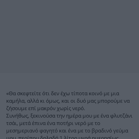
«Θα σκεφτείτε ότι δεν έχω τίποτα κοινό με μια
καμήλα, αλλά κι όμως, και οι δυό μας μπορούμε να
ζήσουμε επί μακρόν χωρίς νερό.
Συνήθως, ξεκινούσα την ημέρα μου με ένα φλυτζάνι
τσάι, μετά έπινα ένα ποτήρι νερό με το
μεσημεριανό φαγητό και ένα με το βραδινό γεύμα
μου, περίπου δηλαδή 1 λίτρο υγρά ημερησίως.