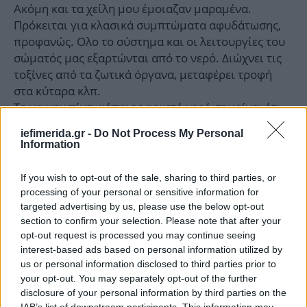
Ακόμη και τα χείλη μου έμοιαζαν μαραμένα.
Πρόκειται για κλασικά συμπτώματα αφυδάτωσης,
προφανώς. Ολο το σύστημα και οι λειτουργίες του
σώματός μας εξαρτώνται από το νερό. Διώχνει τις
τοξίνες από τα ζωτικά όργανα, μεταφέρει τροφή
στα κύταρα κλπ.
Το να μην πίνει κάποιος αρκετό νερό σημαίνει ότι
όλες αυτές οι λειτουργίες αχρηστεύονται. Ετσι
iefimerida.gr -
Do Not Process My Personal
αποφάσισα να δω πώς θα είμουν και πώς θα
Information
έμοιαζα αν έπινα καθημερινά 3 λίτρα νερό επί 28
ημέρες. Τα αποτελέσματα ήταν εκπληκτικά.
If you wish to opt-out of the sale, sharing to third parties, or
Η Σμιθ περιγράφει στην βρετανική εφημερίδα
processing of your personal or sensitive information for
αναλυτικά τι και πώς έπινε το νερό της κάθε ημέρα
targeted advertising by us, please use the below opt-out
για να καταλήξει στα εκπληκτικά αποτελέσματα που
section to confirm your selection. Please note that after your
opt-out request is processed you may continue seeing
επιδίωκε. Επισημαίνει ότι ακόμη και οι αρθρώσεις
interest-based ads based on personal information utilized by
της έγιναν πιο ευέλικτες από την κατανάλωση
us or personal information disclosed to third parties prior to
νερού.
your opt-out. You may separately opt-out of the further
disclosure of your personal information by third parties on the
Νιώθω λεπτότερη, υγιέστερη και πιο ευέλικτη και ο
IAB’s list of downstream participants. This information may