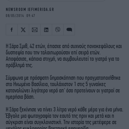
iBOOKS
ΖΩΔΙΑ
NEWSROOM IEFIMERIDA.GR
OSCARS
THE OCEAN
08/05/2014 09:47
MEDIA
ELAMEFORA
NEWSLETTER
Η Σάρα Σμιθ, 42 ετών, έπασχε από συχνούς πονοκεφάλους και
δυσπεψία που την ταλαιπωρούσαν επί σειρά ετών.
Αποφάσισε, κάποια στιγμή, να συμβουλευτεί το γιατρό για το
πρόβλημά της.
Σύμφωνα με πρόσφατη δημοσκόπηση που πραγματοποιήθηκε
στο Ηνωμένο Βασίλειο, τουλάχιστον 1 στις 5 γυναίκες
καταναλώνει λιγότερο νερό απ' όσο προτείνουν οι γιατροί σε
ημερήσια βάση.
Η Σάρα ξεκίνησε να πίνει 3 λίτρα νερό κάθε μέρα για ένα μήνα.
Έβγαλε μια φωτογραφία τον εαυτό της πριν και μετά και η
σύγκριση είναι συγκλονιστική. Την ιστορία της μετέφερε σε
μεγάλης κυκλοφορίας βρετανική εφημερίδα.