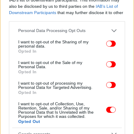
σύζυγός μου και οι φίλοι μου μου λένε ότι μποιάζω
also be disclosed by us to third parties on the
IAB’s List of
και 10 χρόνια νεότερη. Ποιός δεν θα ήθελε να έχει
Downstream Participants
that may further disclose it to other
third parties.
τέτοια αποτελέσματα με τόσο λίγη προσπάθεια;,
καταλήγει.
Please note that this website/app uses one or more Google
Personal Data Processing Opt Outs
services and may gather and store information including but
not limited to your visit or usage behaviour. You may click to
I want to opt-out of the Sharing of my
Ανέβασε και φωτογραφίες από κάθε εβδομάδα
personal data.
grant or deny consent to Google and its third-party tags to
προσπάθειας:
Opted In
use your data for below specified purposes in below Google
consent section.
I want to opt-out of the Sale of my
Στη 2η εβδομάδα του πειράματος:
Personal Data.
Opted In
I want to opt-out of processing my
Personal Data for Targeted Advertising.
Opted In
I want to opt-out of Collection, Use,
Retention, Sale, and/or Sharing of my
Personal Data that Is Unrelated with the
Purposes for which it was collected.
Opted Out