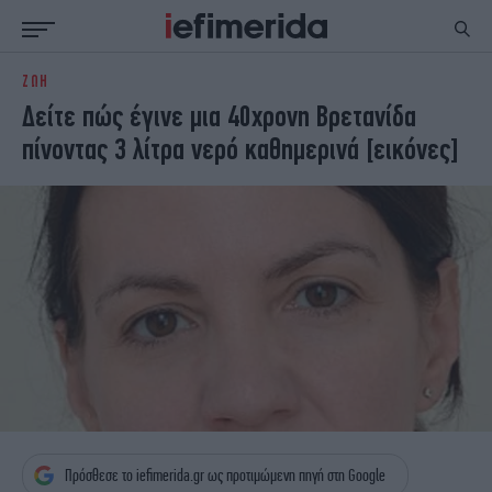
ΖΩΗ
ΕΙΔΗΣΕΙΣ
ΠΟΛΙΤΙΚΗ
Δείτε πώς έγινε μια 40χρονη Βρετανίδα
NON PAPER
ΕΛΛΑΔΑ
πίνοντας 3 λίτρα νερό καθημερινά [εικόνες]
ΟΙΚΟΝΟΜΙΑ
ΚΟΣΜΟΣ
ΠΟΛΙΤΙΣΜΟΣ
ΠΑΝΕΛΛΗΝΙΕΣ
ΖΩΗ
ΣΠΟΡ
ΓΥΝΑΙΚΑ
ENGLISH EDITION
ΠΟΛΗ
STORIES
ΕΚΛΟΓΕΣ
TRAVEL
ΤΕΧΝΟΛΟΓΙΑ
ΥΓΕΙΑ
DESIGN
ΟΛΥΜΠΙΑΚΟΙ ΑΓΩΝΕΣ
EURO
GREEN
PODCAST
iAUTOKINITO
iOPINIONS
iGASTRONOMIE
Πρόσθεσε το iefimerida.gr ως προτιμώμενη πηγή στη Google