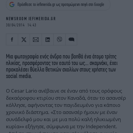
iBOOKS
ΖΩΔΙΑ
Πρόσθεσε το iefimerida.gr ως προτιμώμενη πηγή στη Google
OSCARS
THE OCEAN
NEWSROOM IEFIMERIDA.GR
MEDIA
ELAMEFORA
30/04/2014 14:43
NEWSLETTER
Μια φωτογραφία ενός άνδρα που βοηθά ένα άτομο τρίτης
ηλικίας, προσφέροντας τον εαυτό του ως... σκαμνάκι, έχει
προκαλέσει θύελλα θετικών σχολίων στους χρήστες των
social media.
Ο Cesar Lario ανέβαινε σε έναν από τους ορόφους
δεκαόροφου κτιρίου στον Καναδά, όταν το ασανσέρ
κόλλησε, αφήνοντας τον παγιδευμένο για κάποιο
χρονικό διάστημα. «Στο ασανσέρ ήμουν με έναν
συνάδελφό μου και με μια πολύ καλή ηλικιωμένη
κυρία»» εξήγησε, σύμφωνα με την Independent.