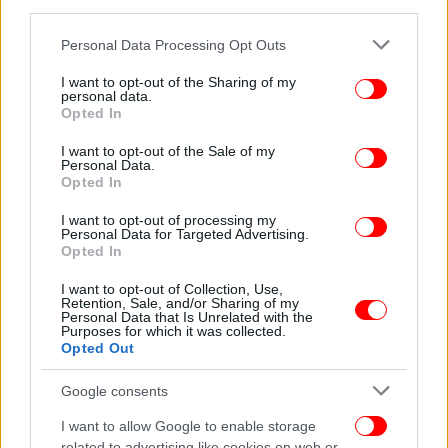
third parties.
Please note that this website/app uses one or more Google
Personal Data Processing Opt Outs
services and may gather and store information including but
not limited to your visit or usage behaviour. You may click to
I want to opt-out of the Sharing of my
personal data.
grant or deny consent to Google and its third-party tags to
Opted In
use your data for below specified purposes in below Google
consent section.
I want to opt-out of the Sale of my
Personal Data.
Opted In
Ακολουθήστε το
στο Google News
και μάθετε
πρώτοι όλες τις ειδήσεις
I want to opt-out of processing my
Personal Data for Targeted Advertising.
Δείτε όλες τις τελευταίες
Ειδήσεις
από την Ελλάδα και τον Κόσμο,
Opted In
στο
I want to opt-out of Collection, Use,
Retention, Sale, and/or Sharing of my
Personal Data that Is Unrelated with the
Purposes for which it was collected.
ΔΙΑΒΑΣΤΕ ΠΕΡΙΣΣΟΤΕΡΑ
SOCIAL MEDIA
ΗΛΙΚΙΩΜΈΝΗ
Opted Out
Google consents
I want to allow Google to enable storage
related to advertising like cookies on web or