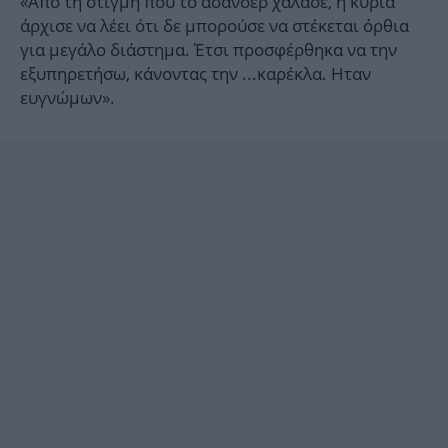
«Από τη στιγμή που το ασανσέρ χάλασε, η κυρία
άρχισε να λέει ότι δε μπορούσε να στέκεται όρθια
για μεγάλο διάστημα. Έτσι προσφέρθηκα να την
εξυπηρετήσω, κάνοντας την ...καρέκλα. Ηταν
ευγνώμων».