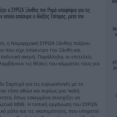
κα
ζει ο ΣΥΡΙΖΑ Ξάνθης την Ρομά υποψήφια για τις
ν οποία απέσυρε ο Αλέξης Τσίπρας, μετά την
Μπ
τ
η, η Νομαρχιακή ΣΥΡΙΖΑ Ξάνθης παίρνει
ν που είχε επίκεντρο την Ξάνθη και
πολιτική σκηνή. Παράλληλα, οι επιτελείς
69
λαμβάνουν τις θέσεις του κόμματός τους για
με
ν Σαμπιχά για τις ευρωεκλογές με το
αν τόσο αθώα και κυρίως μια “καλή
τητα, όπως εσκεμμένα συνεχίζει να
ωτικά ΜΜΕ. Η τοπική οργάνωση του ΣΥΡΙΖΑ
κό ρόλο και τις σκοπιμότητες, που υπηρετεί