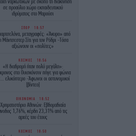
τοχή ναρκωτικών με σκοπό τη διακίνηση
σε προαύλιο χώρο εκπαιδευτικού
ιδρύματος στο Μαρούσι
ΣΠΟΡ
18:57
αρτσελόνα, μεταγραφές: «Άκυρο» από
η Μάντσεστερ Σίτι για τον Ρόδρι -Τόσα
αξιώνουν οι «πολίτες»
ΚΟΣΜΟΣ
18:56
«Η διαδρομή ήταν πολύ μεγάλη»:
χρονος στο Ουισκόνσιν πήγε για ψώνια
... ελικόπτερο -Άφωνοι οι αστυνομικοί
[βίντεο]
ΟΙΚΟΝΟΜΙΑ
18:52
Χρηματιστήριο Αθηνών: Εβδομαδιαία
άνοδος 1,76%, κέρδη 23,31% από τις
αρχές του έτους
ΚΟΣΜΟΣ
18:50