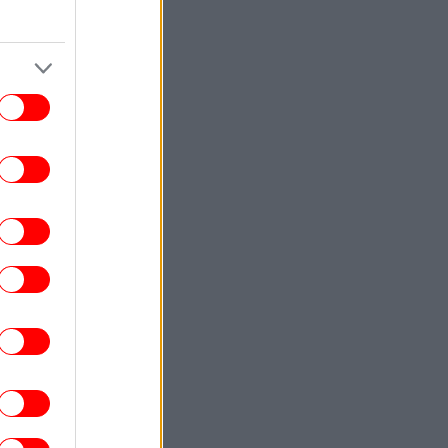
ουρκία, Σαουδική Αραβία και Πακιστάν
ώνουν δυνάμεις με το βλέμμα στο Ιράν
STORIES
18:17
Η δολοφονία της Νταϊάν Σίνταλ που
συγκλόνισε τη Βρετανία: Το DNA
ποκάλυψε την αλήθεια 38 χρόνια μετά
ΕΛΛΑΔΑ
18:13
φήνουν την πρωτεύουσα οι αδειούχοι:
Αυξημένη κίνηση στις εξόδους του
λεκανοπεδίου -Γεμάτα πλοία και ΚΤΕΛ
ΟΙΚΟΝΟΜΙΑ
18:10
Άγνωστοι βανδάλισαν ξωκλήσι στον
Σαρωνικό -Η αντίδραση του Δήμου
MEDIA
18:07
Αιφνίδιο «διαζύγιο» στον ΣΚΑΪ: Τίτλοι
τέλους για τον Γρηγόρη Δημητριάδη