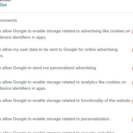
Τ
άλη ευκαιρία, για την ουσιαστική
Out
εν
 πολιτικά στον διαχωρισμό, τον κοινωνικό
 Πρωταρχικό ρόλο παίζει εδώ ο βουλευτής
consents
Χουσεΐν, ο βουλευτής που εκπροσωπεί
o allow Google to enable storage related to advertising like cookies on
ς πολίτες του νομού και έχει την αμέριστη
evice identifiers in apps.
α
εμπιστοσύνη της οργάνωσης Ξάνθης.
o allow my user data to be sent to Google for online advertising
s.
υτοπροσδιορισμού σε συλλογικό και ατομικό
Α
ο και κανένας δε μπορεί να επιβάλλει σε
to allow Google to send me personalized advertising.
 κράτος στους πολίτες. Διαχρονικά αυτή τη
 κάνουμε λόγο αποκλειστικά για μειονότητα,
o allow Google to enable storage related to analytics like cookies on
evice identifiers in apps.
ύς, θρησκευτικούς κτλ). Η ενότητα του
τήτως χρώματος, καταγωγής και θρησκείας
o allow Google to enable storage related to functionality of the website
πιμονή υπηρετούμε και έχει οδηγήσει σε
μας αντιπάλους. Την ενότητα αυτή
o allow Google to enable storage related to personalization.
 κάθε τρόπο και κόστος.
o allow Google to enable storage related to security, including