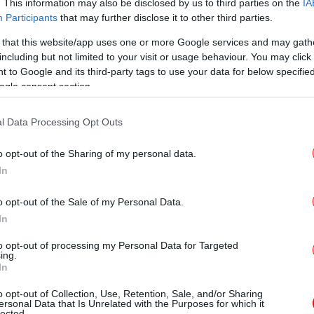
κά
. This information may also be disclosed by us to third parties on the
IA
 συμφέρον από την αποδυνάμωση του ΣΥΡΙΖΑ
Participants
that may further disclose it to other third parties.
εγχόμενων πολιτικών παραγόντων της
 that this website/app uses one or more Google services and may gath
.Δ). Από τη μια πλευρά ασκείται κριτική
including but not limited to your visit or usage behaviour. You may click 
ΡΙΖΑ στη Θράκη, πως δεν είναι βουλευτές
 to Google and its third-party tags to use your data for below specifi
ogle consent section.
όμματος, άρα δεν εκπροσωπούν επάξια τη
 2 βουλευτές κατηγορούνται ως πράκτορες
ΕΛ
l Data Processing Opt Outs
ακτική όλα αυτά τα χρόνια. Ο διαχωρισμός
πο
αι τις 2 πλευρές, οι οποίες εν τέλει έχουν
o opt-out of the Sharing of my personal data.
τημένα κόμματα.
In
Ολυ
ΣΥΡΙΖΑ προερχόμενων από τη μειονότητα,
μ
o opt-out of the Sale of my Personal Data.
ανατρέψει τις ισορροπίες και το ενδεχόμενο
In
 στις επερχόμενες εκλογές απειλεί ακόμη
Αυ
to opt-out of processing my Personal Data for Targeted
τους στημένους μηχανισμούς. Οι
ing.
In
εσης και διαχωρισμού της
τητα, τριμερής διαίρεση της μειονότητας)
o opt-out of Collection, Use, Retention, Sale, and/or Sharing
ersonal Data that Is Unrelated with the Purposes for which it
 συντηρητικών και κυρίαρχων δυνάμεων και
lected.