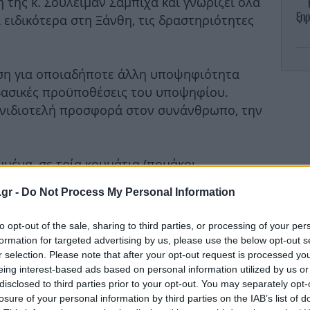
της κ. Σουλεϊμάν Σαμπιχά και γνωρίζει όλα
ξηρ
 ειδικότερα στη Ξάνθη, τις δραστηριότητες
ηση για οποιαδήποτε άλλη υποψηφιότητα
8 
βασικές προϋποθέσεις του υποψηφίου.
ανιδιοτελή προσφορά στον συνάνθρωπο, την
μα
μμένα, σε τρία κομμάτια (πομάκοι,
)-δεξιά-πατριωτική αφήγηση του συστήματος,
.gr -
Do Not Process My Personal Information
φικά, μιλά για την καταπίεση, που
Χ
πό τους τουρκογενείς, υπό την επίβλεψη και
0,
to opt-out of the sale, sharing to third parties, or processing of your per
οξενείου. Συντονιστής της άμυνας απέναντι
formation for targeted advertising by us, please use the below opt-out s
ρκοποίηση, κοσσοβοποίηση της Θράκης κτλ)
r selection. Please note that after your opt-out request is processed y
eing interest-based ads based on personal information utilized by us or
Πρ
disclosed to third parties prior to your opt-out. You may separately opt-
Σέ
losure of your personal information by third parties on the IAB’s list of
σε αυτό το δίπολο, το οποίο στη δεδομένη