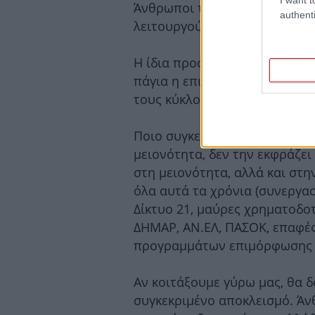
Άνθρωποι της μειονότητας, ό
authenti
λειτουργούν ως τα θύματα της
Η ίδια προσωπικά και η δράση 
πάγια η επιλογή μας, να μην έ
τους κύκλους που συναλλάσσε
Ποιο συγκεκριμένα η κ. Σουλε
μειονότητα, δεν την εκφράζει
στη μειονότητα, αλλά και στη
όλα αυτά τα χρόνια (συνεργα
Δίκτυο 21, μαύρες χρηματοδοτ
ΔΗΜΑΡ, ΑΝ.ΕΛ, ΠΑΣΟΚ, επαφές 
προγραμμάτων επιμόρφωσης ρ
Αν κοιτάξουμε γύρω μας, θα 
συγκεκριμένο αποκλεισμό. Άν