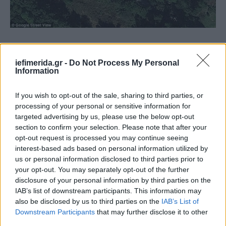
«Οταν έφτασαν στο σημείο οι πρώτοι πυροσβέστες
ολόκληρο το σπίτι φλεγόταν», εξήγησε ο
iefimerida.gr -
Do Not Process My Personal
Information
αστυνομικός Στιου Ρίκι διευκρινίζοντας ότι μέχρι
στιγμής οι αρχές αποκλείουν την πιθανότητα να
If you wish to opt-out of the sale, sharing to third parties, or
πρόκειται για εγκληματική ενέργεια.
processing of your personal or sensitive information for
targeted advertising by us, please use the below opt-out
section to confirm your selection. Please note that after your
opt-out request is processed you may continue seeing
interest-based ads based on personal information utilized by
us or personal information disclosed to third parties prior to
your opt-out. You may separately opt-out of the further
disclosure of your personal information by third parties on the
IAB’s list of downstream participants. This information may
also be disclosed by us to third parties on the
IAB’s List of
Downstream Participants
that may further disclose it to other
third parties.