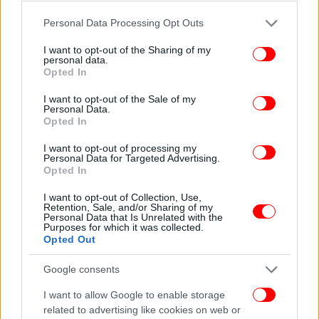
Please note that this website/app uses one or more Google
Personal Data Processing Opt Outs
services and may gather and store information including but
not limited to your visit or usage behaviour. You may click to
I want to opt-out of the Sharing of my
personal data.
grant or deny consent to Google and its third-party tags to
Opted In
use your data for below specified purposes in below Google
consent section.
I want to opt-out of the Sale of my
Personal Data.
Opted In
I want to opt-out of processing my
Personal Data for Targeted Advertising.
Opted In
I want to opt-out of Collection, Use,
Retention, Sale, and/or Sharing of my
Personal Data that Is Unrelated with the
Purposes for which it was collected.
Opted Out
Google consents
I want to allow Google to enable storage
related to advertising like cookies on web or