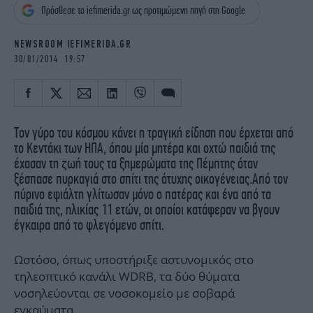
iBOOKS
ΖΩΔΙΑ
Πρόσθεσε το iefimerida.gr ως προτιμώμενη πηγή στη Google
OSCARS
THE OCEAN
NEWSROOM IEFIMERIDA.GR
MEDIA
ELAMEFORA
30/01/2014 19:57
NEWSLETTER
Τον γύρο του κόσμου κάνει η τραγική είδηση που έρχεται από
το Κεντάκι των ΗΠΑ, όπου μία μητέρα και οχτώ παιδιά της
έχασαν τη ζωή τους τα ξημερώματα της Πέμπτης όταν
ξέσπασε πυρκαγιά στο σπίτι της άτυχης οικογένειας.
Από τον
πύρινο εφιάλτη γλίτωσαν μόνο ο πατέρας και ένα από τα
παιδιά της, ηλικίας 11 ετών, οι οποίοι κατάφεραν να βγουν
έγκαιρα από το φλεγόμενο σπίτι.
Ωστόσο, όπως υποστήριξε αστυνομικός στο
τηλεοπτικό κανάλι WDRB, τα δύο θύματα
νοσηλεύονται σε νοσοκομείο με σοβαρά
εγκαύματα.