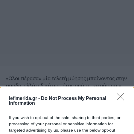
«Ολοι πέρασαν μία τελετή μύησης μπαίνοντας στην
ομάδα, αλλά η δική μου ήταν από τις χειρότερες»,
παραδέχθηκε ο Μπέκαμ που περιέγραψε το
iefimerida.gr -
Do Not Process My Personal
τελετουργικό στο «The Class of 92», ένα
Information
ντοκιμαντέρ για έξι παίκτες που έγραψαν ιστορία
στους «κόκκινους διαβόλους».
If you wish to opt-out of the sale, sharing to third parties, or
processing of your personal or sensitive information for
«Ντρεπόμουν ακόμη και να το πω. Αλλά ήταν κάτι
targeted advertising by us, please use the below opt-out