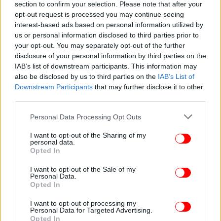
που έπρεπε να κάνω. Και σίγουρα κάτι που δεν
section to confirm your selection. Please note that after your
opt-out request is processed you may continue seeing
θέλω να ξαναπεράσω!», είπε ο 38χρονος
interest-based ads based on personal information utilized by
us or personal information disclosed to third parties prior to
your opt-out. You may separately opt-out of the further
Ακολουθήστε το
στο Google News
και μάθετε
disclosure of your personal information by third parties on the
πρώτοι όλες τις ειδήσεις
IAB’s list of downstream participants. This information may
also be disclosed by us to third parties on the
IAB’s List of
Δείτε όλες τις τελευταίες
Ειδήσεις
από την Ελλάδα και τον Κόσμο,
Downstream Participants
that may further disclose it to other
στο
third parties.
Please note that this website/app uses one or more Google
Personal Data Processing Opt Outs
ΔΙΑΒΑΣΤΕ ΠΕΡΙΣΣΟΤΕΡΑ
ΕΙΔΉΣΕΙΣ
ΜΆΝΤΣΕΣΤΕΡ ΓΙΟΥΝΆΙΤΕΝΤ
services and may gather and store information including but
not limited to your visit or usage behaviour. You may click to
I want to opt-out of the Sharing of my
ΝΤΈΙΒΙΝΤ ΜΠΈΚΑΜ
ΤΕΛΕΤΉ ΜΎΗΣΗΣ
personal data.
grant or deny consent to Google and its third-party tags to
Opted In
use your data for below specified purposes in below Google
consent section.
I want to opt-out of the Sale of my
Personal Data.
Opted In
I want to opt-out of processing my
Personal Data for Targeted Advertising.
Opted In