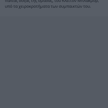
παλιάς δόξας της ομάδας, του Κλέιτον Μπλάκμορ,
υπό τα χειροκροτήματα των συμπαικτών του.