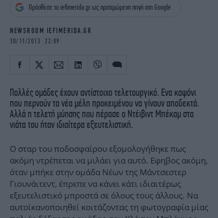
iBOOKS
ΖΩΔΙΑ
Πρόσθεσε το iefimerida.gr ως προτιμώμενη πηγή στη Google
OSCARS
THE OCEAN
NEWSROOM IEFIMERIDA.GR
MEDIA
ELAMEFORA
30/11/2013 22:09
NEWSLETTER
Πολλές ομάδες έχουν αντίστοιχο τελετουργικό. Ενα καψόνι
που περνούν τα νέα μέλη προκειμένου να γίνουν αποδεκτά.
Αλλά η τελετή μύησης που πέρασε ο Ντέιβιντ Μπέκαμ στα
νιάτα του ήταν ιδιαίτερα εξευτελιστική.
Ο σταρ του ποδοσφαίρου εξομολογήθηκε πως
ακόμη ντρέπεται να μιλάει για αυτό. Εφηβος ακόμη,
όταν μπήκε στην ομάδα Νέων της Μάντσεστερ
Γιουνάιτεντ, έπρεπε να κάνει κάτι ιδιαιτέρως
εξευτελιστικό μπροστά σε όλους τους άλλους. Να
αυτοϊκανοποιηθεί κοιτάζοντας τη φωτογραφία μίας