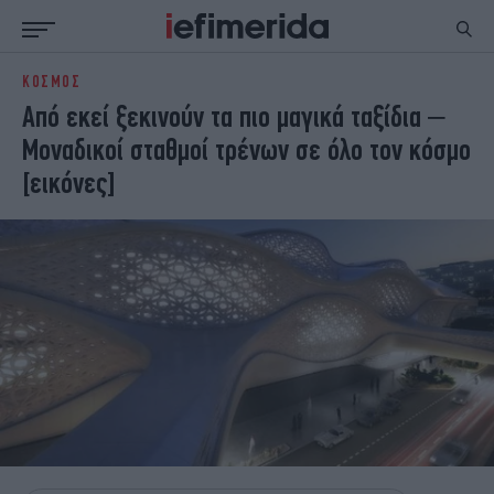
ΚΟΣΜΟΣ
ΕΙΔΗΣΕΙΣ
ΠΟΛΙΤΙΚΗ
Από εκεί ξεκινούν τα πιο μαγικά ταξίδια –
NON PAPER
ΕΛΛΑΔΑ
Μοναδικοί σταθμοί τρένων σε όλο τον κόσμο
ΟΙΚΟΝΟΜΙΑ
ΚΟΣΜΟΣ
[εικόνες]
ΠΟΛΙΤΙΣΜΟΣ
ΠΑΝΕΛΛΗΝΙΕΣ
ΖΩΗ
ΣΠΟΡ
ΓΥΝΑΙΚΑ
ENGLISH EDITION
ΠΟΛΗ
STORIES
ΕΚΛΟΓΕΣ
TRAVEL
ΤΕΧΝΟΛΟΓΙΑ
ΥΓΕΙΑ
DESIGN
ΟΛΥΜΠΙΑΚΟΙ ΑΓΩΝΕΣ
EURO
GREEN
PODCAST
iAUTOKINITO
iOPINIONS
iGASTRONOMIE