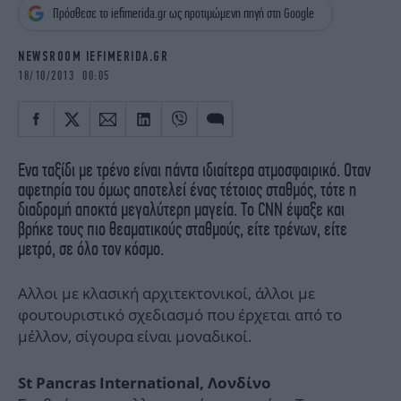
iBOOKS
ΖΩΔΙΑ
Πρόσθεσε το iefimerida.gr ως προτιμώμενη πηγή στη Google
OSCARS
THE OCEAN
NEWSROOM IEFIMERIDA.GR
MEDIA
ELAMEFORA
18/10/2013 00:05
NEWSLETTER
Ενα ταξίδι με τρένο είναι πάντα ιδιαίτερα ατμοσφαιρικό. Οταν
αφετηρία του όμως αποτελεί ένας τέτοιος σταθμός, τότε η
διαδρομή αποκτά μεγαλύτερη μαγεία. Το CNN έψαξε και
βρήκε τους πιο θεαματικούς σταθμούς, είτε τρένων, είτε
μετρό, σε όλο τον κόσμο.
Αλλοι με κλασική αρχιτεκτονικοί, άλλοι με
φουτουριστικό σχεδιασμό που έρχεται από το
μέλλον, σίγουρα είναι μοναδικοί.
St Pancras International, Λονδίνο