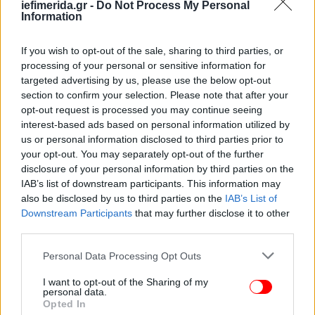
iefimerida.gr -
Do Not Process My Personal
Union Station, Λος Αντζελες
Information
Μοιάζει περισσότερο με ισπανική εκκλησία, αλλά
είναι από τους πιο πολύβουους σταθμούς της
If you wish to opt-out of the sale, sharing to third parties, or
Καλιφόρνια. Περισσότεροι από 60.000 επιβάτες
processing of your personal or sensitive information for
περιμένουν καθημερινά στις φανταχτερές αίθουσες
targeted advertising by us, please use the below opt-out
αναμονής ή τους περιποιημένους κήπους του.
section to confirm your selection. Please note that after your
opt-out request is processed you may continue seeing
interest-based ads based on personal information utilized by
Milano Centrale, Μιλάνο
us or personal information disclosed to third parties prior to
Ο εντυπωσιακός σταθμός έχει απίστευτα
your opt-out. You may separately opt-out of the further
μαρμάρινα πατώματα και μία πλειάδα αγαλμάτων.
disclosure of your personal information by third parties on the
Μετρώντας 82 χρόνια ζωής, έχει κερδίσει την
IAB’s list of downstream participants. This information may
καρδιά άπειρων επιβατών που πέρασαν από εκεί.
also be disclosed by us to third parties on the
IAB’s List of
Downstream Participants
that may further disclose it to other
third parties.
Dostoyevskaya Μetro station, Μόσχα
Το μεγαλύτερο μέρος του δικτύου του μετρό στη
Please note that this website/app uses one or more Google
Personal Data Processing Opt Outs
services and may gather and store information including but
ρωσική πρωτεύουσα είναι διακοσμημένο με
not limited to your visit or usage behaviour. You may click to
I want to opt-out of the Sharing of my
στοιχεία που παραπέμπουν στη ρωσική τέχνη. Στο
personal data.
grant or deny consent to Google and its third-party tags to
συγκεκριμένο, ο Φιοντόρ Ντοστογέφσκι
Opted In
use your data for below specified purposes in below Google