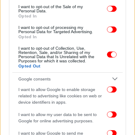
παρακολουθεί βλοσυρός τον κόσμο.
consent section.
I want to opt-out of the Sale of my
Personal Data.
Opted In
Gare du Nord, Παρίσι
Αυτός ο γιγάντιος σταθμός είναι ο πιο
I want to opt-out of processing my
πολυάσχολος της Ευρώπης, καθώς έχει πλειάδα
Personal Data for Targeted Advertising.
Opted In
δρομολογίων τόσο για τη Γαλλία, όσο και για
πολλές χώρες. Πάνω από 190 εκατ. άτομα περνούν
I want to opt-out of Collection, Use,
Retention, Sale, and/or Sharing of my
τη διάσημη πλίνθινη είσοδό του κάθε χρόνο.
Personal Data that Is Unrelated with the
Purposes for which it was collected.
Opted Out
Google consents
I want to allow Google to enable storage
related to advertising like cookies on web or
device identifiers in apps.
I want to allow my user data to be sent to
Google for online advertising purposes.
I want to allow Google to send me