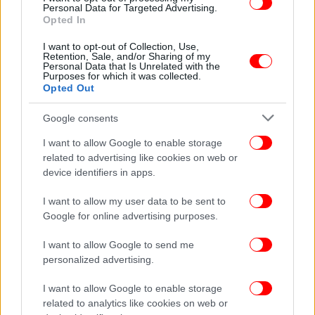
Personal Data for Targeted Advertising.
υπηρεσιών, που είναι αρμόδιες για τα
Opted In
ληξιπρόθεσμα. Προήδρευσε ο πρωθυπουργός, ο
I want to opt-out of Collection, Use,
οποίος πραγματοποίησε αιφνιδιαστική επίσκεψη
Retention, Sale, and/or Sharing of my
στα γραφεία του ΕΟΠΥΥ, λίγα λεπτά πριν από την
Personal Data that Is Unrelated with the
Purposes for which it was collected.
έναρξη της σύσκεψης.
Opted Out
Google consents
I want to allow Google to enable storage
related to advertising like cookies on web or
device identifiers in apps.
I want to allow my user data to be sent to
Google for online advertising purposes.
I want to allow Google to send me
personalized advertising.
I want to allow Google to enable storage
related to analytics like cookies on web or