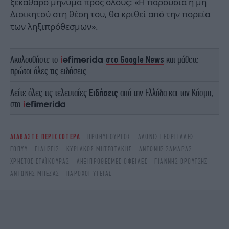
ξεκάθαρο μήνυμα προς όλους: «Η παρουσία ή μη
Διοικητού στη θέση του, θα κριθεί από την πορεία
των ληξιπρόθεσμων».
Ακολουθήστε το
στο Google News
και μάθετε
πρώτοι όλες τις ειδήσεις
Δείτε όλες τις τελευταίες
Ειδήσεις
από την Ελλάδα και τον Κόσμο,
στο
ΔΙΑΒΑΣΤΕ ΠΕΡΙΣΣΟΤΕΡΑ
ΠΡΩΘΥΠΟΥΡΓΌΣ
ΆΔΩΝΙΣ ΓΕΩΡΓΙΆΔΗΣ
ΕΟΠΥΥ
ΕΙΔΉΣΕΙΣ
ΚΥΡΙΆΚΟΣ ΜΗΤΣΟΤΆΚΗΣ
ΑΝΤΏΝΗΣ ΣΑΜΑΡΆΣ
ΧΡΉΣΤΟΣ ΣΤΑΪΚΟΎΡΑΣ
ΛΗΞΙΠΡΌΘΕΣΜΕΣ ΟΦΕΙΛΈΣ
ΓΙΆΝΝΗΣ ΒΡΟΎΤΣΗΣ
ΑΝΤΏΝΗΣ ΜΠΈΖΑΣ
ΠΆΡΟΧΟΙ ΥΓΕΊΑΣ