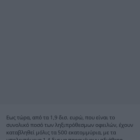
Εως τώρα, από τα 1,9 δισ. ευρώ, που είναι το
συνολικό ποσό των ληξιπρόθεσμων οφειλών, έχουν
καταβληθεί μόλις τα 500 εκατομμύρια, με τα
υπολειπόμενα 1,4 δισ να παραμένουν αδιάθετα,