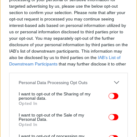
απλοποίηση των διαδικασιών εκκαθάρισης.
targeted advertising by us, please use the below opt-out
section to confirm your selection. Please note that after your
Οπως επεσήμανε ο υπουργός Υγείας, Αδωνις
opt-out request is processed you may continue seeing
Γεωργιάδης, στα τέλη Αυγούστου θα διαπιστωθεί
interest-based ads based on personal information utilized by
us or personal information disclosed to third parties prior to
στην πράξη αν οι Διοικήσεις των Ταμείων
your opt-out. You may separately opt-out of the further
προχωρούν ως οφείλουν τις διαδικασίες
disclosure of your personal information by third parties on the
προκειμένου μέχρι το τέλος του έτους να έχει
IAB’s list of downstream participants. This information may
καταβληθεί στους παρόχους υγείας το σύνολο του
also be disclosed by us to third parties on the
IAB’s List of
ποσού των ληξιπρόθεσμων οφειλών.
Downstream Participants
that may further disclose it to other
third parties.
Στην ευρεία διυπουργική σύσκεψη που έγινε στα
Please note that this website/app uses one or more Google
Personal Data Processing Opt Outs
γραφεία του ΕΟΠΥΥ, την οποία είχε συγκαλέσει ο κ.
services and may gather and store information including but
Γεωργιάδης, συμμετείχαν ο υπουργός Διοικητικής
not limited to your visit or usage behaviour. You may click to
I want to opt-out of the Sharing of my
personal data.
Μεταρρύθμισης, Κυριάκος Μητσοτάκης, ο
grant or deny consent to Google and its third-party tags to
Opted In
υπουργός Εργασίας, Γιάννης Βρούτσης, ο
use your data for below specified purposes in below Google
consent section.
αναπληρωτής υπουργός Οικονομικών, Χρήστος
I want to opt-out of the Sale of my
Personal Data.
Σταϊκούρας, ο υφυπουργός Υγείας, Αντώνης
Opted In
Μπέζας, και οι διοικητές των εμπλεκόμενων
ταμείων από κοινού με τους διευθυντές των
I want to opt-out of processing my