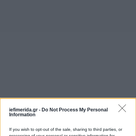
iefimerida.gr -
Do Not Process My Personal
Information
- Ως το τέλος Αυγούστου θα έχει προωθηθεί σχετική
If you wish to opt-out of the sale, sharing to third parties, or
νομοθετική πρωτοβουλία για την περαιτέρω
processing of your personal or sensitive information for