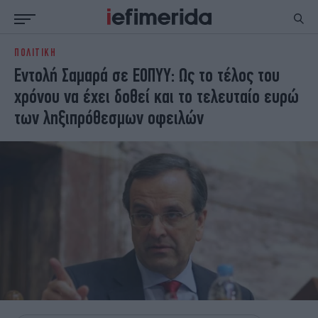
ΠΟΛΙΤΙΚΗ
ΕΙΔΗΣΕΙΣ
ΠΟΛΙΤΙΚΗ
Εντολή Σαμαρά σε ΕΟΠΥΥ: Ως το τέλος του
NON PAPER
ΕΛΛΑΔΑ
χρόνου να έχει δοθεί και το τελευταίο ευρώ
ΟΙΚΟΝΟΜΙΑ
ΚΟΣΜΟΣ
των ληξιπρόθεσμων οφειλών
ΠΟΛΙΤΙΣΜΟΣ
ΠΑΝΕΛΛΗΝΙΕΣ
ΖΩΗ
ΣΠΟΡ
ΓΥΝΑΙΚΑ
ENGLISH EDITION
ΠΟΛΗ
STORIES
ΕΚΛΟΓΕΣ
TRAVEL
ΤΕΧΝΟΛΟΓΙΑ
ΥΓΕΙΑ
DESIGN
ΟΛΥΜΠΙΑΚΟΙ ΑΓΩΝΕΣ
EURO
GREEN
PODCAST
iAUTOKINITO
iOPINIONS
iGASTRONOMIE