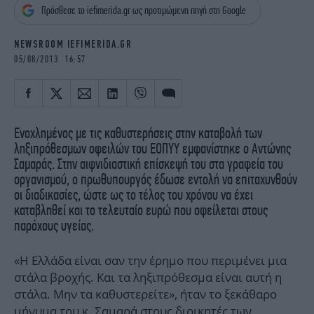
iBOOKS
ΖΩΔΙΑ
Πρόσθεσε το iefimerida.gr ως προτιμώμενη πηγή στη Google
OSCARS
THE OCEAN
NEWSROOM IEFIMERIDA.GR
MEDIA
ELAMEFORA
05/08/2013 16:57
NEWSLETTER
Ενοχλημένος με τις καθυστερήσεις στην καταβολή των
ληξιπρόθεσμων οφειλών του ΕΟΠΥΥ εμφανίστηκε ο Αντώνης
Σαμαράς. Στην αιφνιδιαστική επίσκεψή του στα γραφεία του
οργανισμού, ο πρωθυπουργός έδωσε εντολή να επιταχυνθούν
οι διαδικασίες, ώστε ως το τέλος του χρόνου να έχει
καταβληθεί και το τελευταίο ευρώ που οφείλεται στους
παρόχους υγείας.
«Η Ελλάδα είναι σαν την έρημο που περιμένει μια
στάλα βροχής. Και τα ληξιπρόθεσμα είναι αυτή η
στάλα. Μην τα καθυστερείτε», ήταν το ξεκάθαρο
μήνυμα του κ. Σαμαρά στους διοικητές των