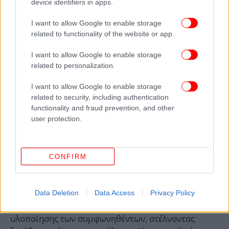
device identifiers in apps.
I want to allow Google to enable storage
related to functionality of the website or app.
I want to allow Google to enable storage
related to personalization.
I want to allow Google to enable storage
related to security, including authentication
functionality and fraud prevention, and other
user protection.
CONFIRM
Με εντολή του κ. Σαμαρά, η σύσκεψη θα
επαναληφθεί με την ίδια σύνθεση στο τέλος
Data Deletion
Data Access
Privacy Policy
Αυγούστου ούτως, ώστε να αποτυπωθεί η πορεία
υλοποίησης των συμφωνηθέντων, στέλνοντας