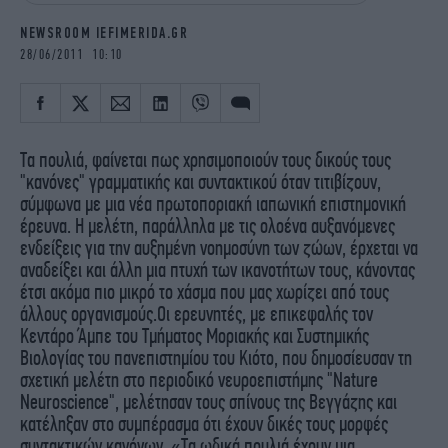
iBOOKS
ΖΩΔΙΑ
NEWSROOM IEFIMERIDA.GR
OSCARS
THE OCEAN
28/06/2011 10:10
MEDIA
ELAMEFORA
NEWSLETTER
Τα πουλιά, φαίνεται πως χρησιμοποιούν τους δικούς τους
"κανόνες" γραμματικής και συντακτικού όταν τιτιβίζουν,
σύμφωνα με μια νέα πρωτοποριακή ιαπωνική επιστημονική
έρευνα.
Η μελέτη, παράλληλα με τις ολοένα αυξανόμενες
ενδείξεις για την αυξημένη νοημοσύνη των ζώων, έρχεται να
αναδείξει και άλλη μια πτυχή των ικανοτήτων τους, κάνοντας
έτσι ακόμα πιο μικρό το χάσμα που μας χωρίζει από τους
άλλους οργανισμούς.Οι ερευνητές, με επικεφαλής τον
Κεντάρο Άμπε του Τμήματος Μοριακής και Συστημικής
Βιολογίας του πανεπιστημίου του Κιότο, που δημοσίευσαν τη
σχετική μελέτη στο περιοδικό νευροεπιστήμης "Nature
Neuroscience", μελέτησαν τους σπίνους της Βεγγάζης και
κατέληξαν στο συμπέρασμα ότι έχουν δικές τους μορφές
συντακτικών κανόνων. «Τα ωδικά πουλιά έχουν μια