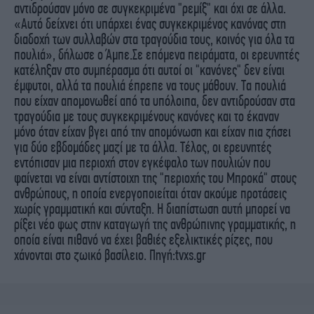
αντιδρούσαν μόνο σε συγκεκριμένα "ρεμίξ" και όχι σε άλλα.
«Αυτό δείχνει ότι υπάρχει ένας συγκεκριμένος κανόνας στη
διαδοχή των συλλαβών στα τραγούδια τους, κοινός για όλα τα
πουλιά», δήλωσε ο Άμπε.Σε επόμενα πειράματα, οι ερευνητές
κατέληξαν στο συμπέρασμα ότι αυτοί οι "κανόνες" δεν είναι
έμφυτοι, αλλά τα πουλιά έπρεπε να τους μάθουν. Τα πουλιά
που είχαν απομονωθεί από τα υπόλοιπα, δεν αντιδρούσαν στα
τραγούδια με τους συγκεκριμένους κανόνες και το έκαναν
μόνο όταν είχαν βγει από την απομόνωση και είχαν πια ζήσει
για δύο εβδομάδες μαζί με τα άλλα. Τέλος, οι ερευνητές
εντόπισαν μια περιοχή στον εγκέφαλο των πουλιών που
φαίνεται να είναι αντίστοιχη της "περιοχής του Μπροκά" στους
ανθρώπους, η οποία ενεργοποιείται όταν ακούμε προτάσεις
χωρίς γραμματική και σύνταξη. Η διαπίστωση αυτή μπορεί να
ρίξει νέο φως στην καταγωγή της ανθρώπινης γραμματικής, η
οποία είναι πιθανό να έχει βαθιές εξελικτικές ρίζες, που
χάνονται στο ζωικό βασίλειο. Πηγή:tvxs.gr