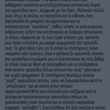
αυθόρμητη ικανότητα να επεξεργάζονται συντακτικές δομές
στα τραγούδια τους», σύμφωνα με τον Άμπε. Μολονότι πολλά
ζώα, όπως οι σκύλοι, οι παπαγάλοι και οι πίθηκοι, έχει
διαπιστωθεί ότι μπορούν να ερμηνεύουν και να
κατασκευάζουν "προτάσεις", καθώς επίσης να αναγνωρίζουν
ανθρώπινες λέξεις που αντιστοιχούν σε διάφορα αντικείμενα,
οι σπίνοι, σύμφωνα με τις έως τώρα γνώσεις μας, φαίνεται
πως έχουν επιπλέον μια μορφή γραμματικής στο τραγούδι
τους. Το μόνο άλλο ζώο για το οποίο οι επιστήμονες έχουν
ισχυριστεί κάτι ανάλογο, είναι η φάλαινα.Οι ερευνητές έκαναν
στο εργαστήριο πειράματα για να διαπιστώσουν σε ποιο βαθμό
οι σπίνοι είναι σε θέση να αντιληφθούν και να αντιδράσουν,
όταν ακούνε τραγούδια άλλων σπίνων που είναι "ασύντακτα"
και χωρίς γραμματική. Οι επιστήμονες σκοπίμως έκαναν
"ρεμίξ" τραγουδιών σπίνων, ώστε να δημιουργήσουν αυτά τα
"μπερδεμένα" και μη οικεία στους σπίνους
χαρακτηριστικά.Μετά από αλλεπάλληλα παιξίματα από τα
μεγάφωνα τροποποιημένων τραγουδιών σπίνων (οι
τροποποιήσεις είχαν ποικιλία και οι αλλαγές αφορούσαν
διαφορές "συλλαβές"), διαπιστώθηκε ότι όλοι σχεδόν οι σπίνοι