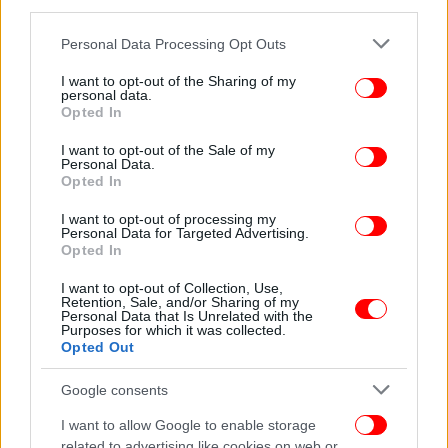
third parties.
Please note that this website/app uses one or more Google
Personal Data Processing Opt Outs
services and may gather and store information including but
not limited to your visit or usage behaviour. You may click to
I want to opt-out of the Sharing of my
personal data.
grant or deny consent to Google and its third-party tags to
Opted In
use your data for below specified purposes in below Google
consent section.
I want to opt-out of the Sale of my
Ακολουθήστε το
στο Google News
και μάθετε
Personal Data.
πρώτοι όλες τις ειδήσεις
Opted In
I want to opt-out of processing my
Δείτε όλες τις τελευταίες
Ειδήσεις
από την Ελλάδα και τον Κόσμο,
Personal Data for Targeted Advertising.
στο
Opted In
I want to opt-out of Collection, Use,
Retention, Sale, and/or Sharing of my
ΔΙΑΒΑΣΤΕ ΠΕΡΙΣΣΟΤΕΡΑ
ΠΟΥΛΙΆ
GREEN
ΈΡΕΥΝΑ
ΕΠΙΚΟΙΝΩΝΊΑ
Personal Data that Is Unrelated with the
Purposes for which it was collected.
ΕΞΥΠΝΑ ΠΟΥΛΙΆ
ΤΙΤΊΒΙΣΜΑ
ΣΥΝΤΑΚΤΙΚΌ
Opted Out
Google consents
I want to allow Google to enable storage
related to advertising like cookies on web or