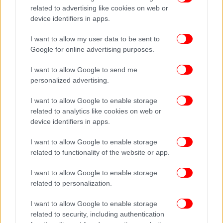
related to advertising like cookies on web or
15. Γεωργία
device identifiers in apps.
I want to allow my user data to be sent to
16. Ελβετία
Google for online advertising purposes.
17. Ρουμανία
I want to allow Google to send me
personalized advertising.
Στον Τελικό της 18ης Μαΐου θα συμμετάσχουν
I want to allow Google to enable storage
συνολικά 26 χώρες, εκ των οποίων οι είκοσι από
related to analytics like cookies on web or
τους δύο Ημιτελικούς – δέκα από κάθε βραδιά –
device identifiers in apps.
ενώ οι υπόλοιπες έξι, δηλαδή οι "Big Five" (Γαλλία,
Γερμανία, Ιταλία, Ισπανία και Ην. Βασίλειο) και η
I want to allow Google to enable storage
related to functionality of the website or app.
διοργανώτρια Σουηδία, θα συμμετάσχουν
απευθείας στον Τελικό. Η σειρά εμφάνισης στον
I want to allow Google to enable storage
Τελικό θα ανακοινωθεί από τους διοργανωτές το
related to personalization.
αργότερο μέχρι τις 17 Μαΐου.
I want to allow Google to enable storage
related to security, including authentication