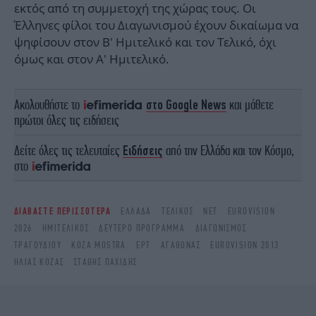
εκτός από τη συμμετοχή της χώρας τους. Οι
Έλληνες φίλοι του Διαγωνισμού έχουν δικαίωμα να
ψηφίσουν στον Β' Ημιτελικό και τον Τελικό, όχι
όμως και στον Α' Ημιτελικό.
Ακολουθήστε το
στο Google News
και μάθετε
πρώτοι όλες τις ειδήσεις
Δείτε όλες τις τελευταίες
Ειδήσεις
από την Ελλάδα και τον Κόσμο,
στο
ΔΙΑΒΑΣΤΕ ΠΕΡΙΣΣΟΤΕΡΑ
ΕΛΛΆΔΑ
ΤΕΛΙΚΌΣ
ΝΕΤ
EUROVISION
2026
ΗΜΙΤΕΛΙΚΌΣ
ΔΕΎΤΕΡΟ ΠΡΌΓΡΑΜΜΑ
ΔΙΑΓΩΝΙΣΜΌΣ
ΤΡΑΓΟΥΔΙΟΎ
KOZA MOSTRA
EΡΤ
ΑΓΆΘΩΝΑΣ
EUROVISION 2013
ΗΛΊΑΣ ΚΌΖΑΣ
ΣΤΆΘΗΣ ΠΑΧΊΔΗΣ