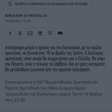
iBOOKS
ΖΩΔΙΑ
Πρόσθεσε το iefimerida.gr ως προτιμώμενη πηγή στη Google
OSCARS
THE OCEAN
NEWSROOM IEFIMERIDA.GR
MEDIA
ELAMEFORA
13/05/2013 15:54
NEWSLETTER
Αντίστροφα μετρά ο χρόνος για την Eurovision, με το πρώτο
ημιτελικό, να ξεκινά στις 10 το βράδυ της Τρίτης. Ο δεύτερος
ημιτελικός, στον οποία θα συμμετάσχει και η Ελλάδα, θα γίνει
την Πέμπτη, ενώ ο τελικός το Σάββατο. Και οι τρεις εκπομπές
θα μεταδοθούν ζωντανά από την κρατική τηλεόραση.
Συγκεκριμένα η ΝΕΤ θα μεταδώσει ζωντανά τον
Πρώτο Ημιτελικό του 58ου Διαγωνισμού
Τραγουδιού της Eurovision, αύριο Τρίτη 14 Μαΐου
στις 22.00.