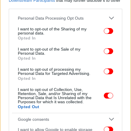
Downstream Participants
that may further disclose it to other
6. Μάλτα
third parties.
Please note that this website/app uses one or more Google
Personal Data Processing Opt Outs
7. Βουλγαρία
services and may gather and store information including but
not limited to your visit or usage behaviour. You may click to
I want to opt-out of the Sharing of my
personal data.
8. Ισλανδία
grant or deny consent to Google and its third-party tags to
Opted In
use your data for below specified purposes in below Google
consent section.
I want to opt-out of the Sale of my
9. ΕΛΛΑΔΑ
Personal Data.
Opted In
10. Ισραήλ
I want to opt-out of processing my
Personal Data for Targeted Advertising.
Opted In
11. Αρμενία
I want to opt-out of Collection, Use,
Retention, Sale, and/or Sharing of my
12. Ουγγαρία
Personal Data that Is Unrelated with the
Purposes for which it was collected.
Opted Out
13. Νορβηγία
Google consents
14. Αλβανία
I want to allow Google to enable storage