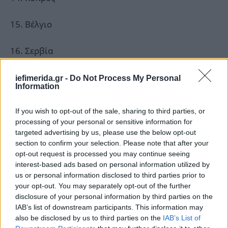
15. Βέλγιο
16. Σερβία
2ος ΗΜΙΤΕΛΙΚΟΣ, ΠΕΜΠΤΗ 16 ΜΑΪΟΥ
iefimerida.gr -
Do Not Process My Personal
Information
1. Λετονία
If you wish to opt-out of the sale, sharing to third parties, or
processing of your personal or sensitive information for
2. Άγιος Μαρίνος
targeted advertising by us, please use the below opt-out
section to confirm your selection. Please note that after your
opt-out request is processed you may continue seeing
3. Π.Γ.Δ.Μ.
interest-based ads based on personal information utilized by
us or personal information disclosed to third parties prior to
4. Αζερμπαϊτζάν
your opt-out. You may separately opt-out of the further
disclosure of your personal information by third parties on the
IAB’s list of downstream participants. This information may
5. Φινλανδία
also be disclosed by us to third parties on the
IAB’s List of