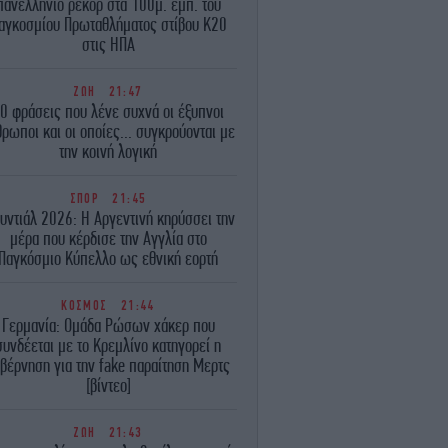
πανελλήνιο ρεκόρ στα 100μ. εμπ. του
αγκοσμίου Πρωταθλήματος στίβου Κ20
στις ΗΠΑ
ΖΩΗ
21:47
0 φράσεις που λένε συχνά οι έξυπνοι
ρωποι και οι οποίες... συγκρούονται με
την κοινή λογική
ΣΠΟΡ
21:45
υντιάλ 2026: Η Αργεντινή κηρύσσει την
μέρα που κέρδισε την Αγγλία στο
Παγκόσμιο Κύπελλο ως εθνική εορτή
ΚΟΣΜΟΣ
21:44
Γερμανία: Ομάδα Ρώσων χάκερ που
συνδέεται με το Κρεμλίνο κατηγορεί η
βέρνηση για την fake παραίτηση Μερτς
[βίντεο]
ΖΩΗ
21:43