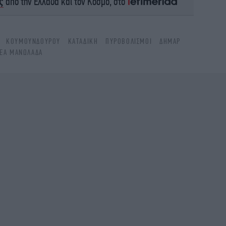
ς
από την Ελλάδα και τον Κόσμο, στο
Η
ΚΟΥΜΟΥΝΔΟΎΡΟΥ
ΚΑΤΑΔΊΚΗ
ΠΥΡΟΒΟΛΙΣΜΟΊ
ΔΗΜΑΡ
Υπ
ΈΑ ΜΑΝΩΛΆΔΑ
Εί
Ιό
Φυ
W
-
π