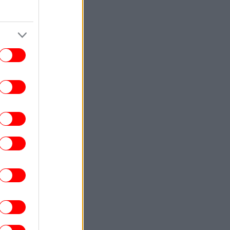
παραγόντων φέρνει νέο κύμα
ανατιμήσεων, λέει ο ΟΗΕ
ΓΥΝΑΙΚΑ
21:00
Τη βλέπεις σε ένα Σαββατοκύριακο: Η
ιρά των 8 επεισοδίων με το φινάλε που
ανατρέπει τα πάντα
ΚΟΣΜΟΣ
20:55
TikTok: Από λάθος χειρισμό δεν
αφαιρέθηκε αμέσως το live του Πέρεζ
λτον με περιεχόμενο αυτοτραυματισμού
ΠΟΛΙΤΙΣΜΟΣ
20:53
arner Bros. επιβεβαιώνει: Ο Τζιμ Κάρεϊ
 πρωταγωνιστήσει σε κινηματογραφική
μεταφορά αγαπημένης σειράς
επιστημονικής φαντασίας
ΕΛΛΑΔΑ
20:52
Υπ. Παιδείας: 3,35 εκατ. ευρώ για τη