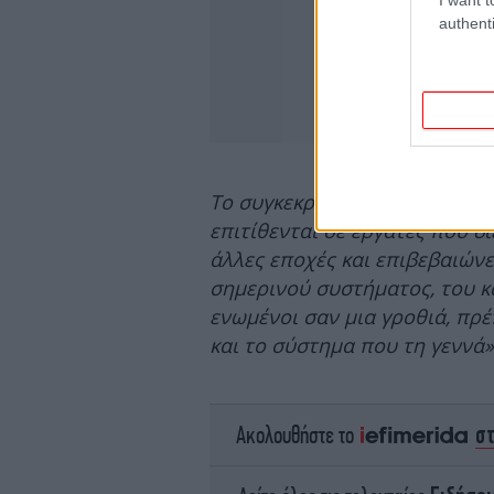
authenti
Το συγκεκριμένο γεγονός, όπ
επιτίθενται σε εργάτες που δ
άλλες εποχές και επιβεβαιών
σημερινού συστήματος, του κα
ενωμένοι σαν μια γροθιά, πρ
και το σύστημα που τη γεννά»
σ
Ακολουθήστε το