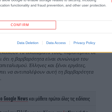
φο
cation functionality and fraud prevention, and other user protection.
CONFIRM
φα
Data Deletion
Data Access
Privacy Policy
ου μεγαλοαφεντικά με τους μπράβους τους
ιεκδικούν τα δικαιώματά τους, παραπέμπει σε
ει ότι η βαρβαρότητα είναι συνώνυμο του
έρ
πιταλισμού. Έλληνες και ξένοι εργάτες,
έπει να αντιπαλέψουν αυτή τη βαρβαρότητα
.
Η
τ
Λ
το Google News
και μάθετε πρώτοι όλες τις ειδήσεις