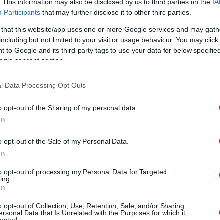
. This information may also be disclosed by us to third parties on the
IA
Η 
Participants
that may further disclose it to other third parties.
- 
 that this website/app uses one or more Google services and may gath
including but not limited to your visit or usage behaviour. You may click 
 to Google and its third-party tags to use your data for below specifi
ogle consent section.
Σφ
ληματική πράξη τα χθεσινά γεγονότα.
«Η
Κί
l Data Processing Opt Outs
μένων μεταναστών στη Μανωλάδα, οι οποίοι
ουλευμένων για την εργασία τους, είναι
o opt-out of the Sharing of my personal data.
οία η δικαιοσύνη άμεσα και χωρίς
Θλ
In
θεί. Αποτελεί ύβρι για τον άνθρωπο και τα
«Ά
έβη. Η απόκρουση της βίας και του
o opt-out of the Sale of my Personal Data.
 της κοινωνίας».
In
«
to opt-out of processing my Personal Data for Targeted
Ε, με την οποία καταδικάζει τη δολοφονική
ing.
In
τες, εργάτες γης, από μεγαλοϊδιοκτήτες γης
Σε
Ηλείας.
o opt-out of Collection, Use, Retention, Sale, and/or Sharing
ersonal Data that Is Unrelated with the Purposes for which it
lected.