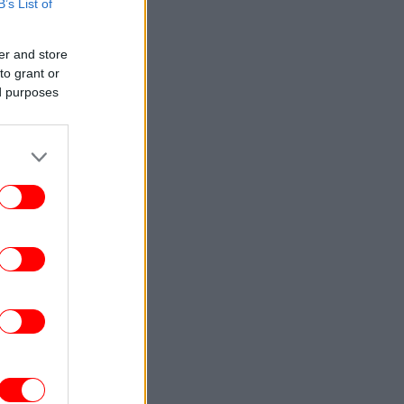
B’s List of
ΚΟΣΜΟΣ
21:32
Ρωσία εξαπέλυσε επίθεση στην Οδησσό
Βομβάρδισε το γήπεδο της Τσερνομόρετς
er and store
και άνοιξε τεράστια τρύπα
to grant or
ed purposes
ΠΟΛΙΤΙΚΗ
21:15
οδρή επίθεση κατά Καρυστιανού-Γρατσία
από πρώην στελέχη: Μετέτρεψαν το
νημα σε μικρό, φοβικό, αρχηγικό κόμμα
ΕΛΛΑΔΑ
21:10
ίψη στην Πάτρα: Πέθανε στο Νοσοκομείο
γιος Ανδρέας» βρέφος μόλις 8 ημερών
ΣΠΟΡ
21:09
Kicker» για τον Γιάννη Κωνσταντέλια:
«Τον θέλει η Μπορούσια Ντόρτμουντ»
ΟΙΚΟΝΟΜΙΑ
21:05
 υψηλό τριετίας οι τιμές των τροφίμων
παγκοσμίως -«Εκρηκτικό κοκτέιλ»