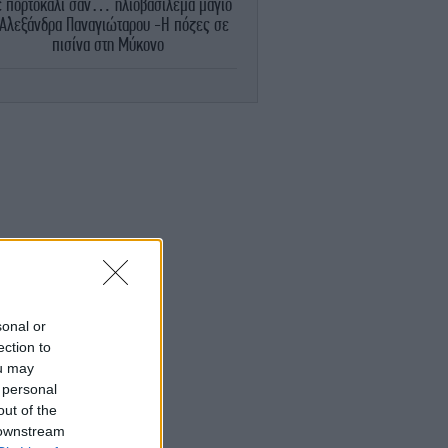
 πορτοκαλί σαν… ηλιοβασίλεμα μαγιό
 Αλεξάνδρα Παναγιώταρου -Η πόζες σε
πισίνα στη Μύκονο
ΖΩΗ
21:43
Ο κόσμος δεν χρησιμοποιεί σωστά το
κλιματιστικό-Ρυθμίστε την ιδανική
ρμοκρασία και αφήστε το να δουλέψει»
εξηγεί ψυκτικός
ΖΩΗ
21:39
Ο Χρήστος Δάντης κάνει λόγο για
αχαριστία: «Σχεδόν κανένας δεν με
αναφέρει στους δημιουργούς του “My
Number One”»
sonal or
GASTRONOMIE
21:36
ection to
Σεφ αποκαλύπτει το μυστικό για τα πιο
ou may
στιμα καρότα: Όχι βραστά, αλλά ψητά με
 personal
μπαχαρικά, λεμόνι και καρύδια
out of the
 downstream