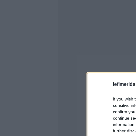
iefimerida
If you wish 
sensitive in
confirm you
continue se
information 
further disc