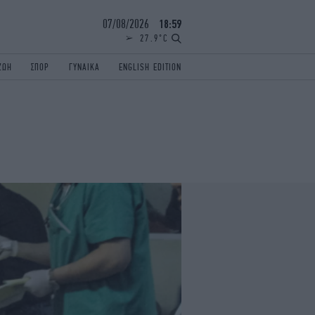
07/08/2026
18:59
27.9°C
ΖΩΗ
ΣΠΟΡ
ΓΥΝΑΙΚΑ
ENGLISH EDITION
ΕΛΛΑΔΑ
ΠΑΝΕΛΛΗΝΙΕΣ
ENGLISH EDITION
TRAVEL
ΟΛΥΜΠΙΑΚΟΙ ΑΓΩΝΕΣ
iAUTOKINITO
ΖΩΔΙΑ
ELAMEFORA