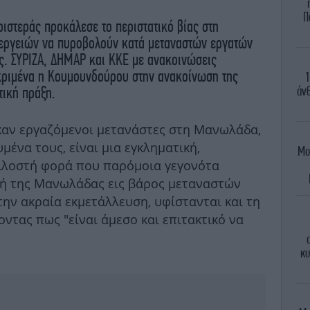
Π
ιστεράς προκάλεσε το περιστατικό βίας στη
ιεργειών να πυροβολούν κατά μεταναστών εργατών
ς. ΣΥΡΙΖΑ, ΔΗΜΑΡ και ΚΚΕ με ανακοινώσεις
εκριμένα η Κουμουνδούρου στην ανακοίνωση της
1
άνθ
τική πράξη.
καν εργαζόμενοι μετανάστες στη Μανωλάδα,
μένα τους, είναι μια εγκληματική,
Μο
ολλοστή φορά που παρόμοια γεγονότα
ή της Μανωλάδας εις βάρος μεταναστών
ην ακραία εκμετάλλευση, υφίστανται και τη
οντας πως "είναι άμεσο και επιτακτικό να
κυ