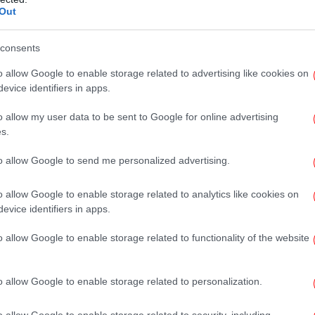
Out
ένα τέτοιο γεγονός συμβαίνει στη
ρνηση και οι αρχές της περιοχής έχουν
consents
γχρονο δουλεμπόριο και τις απάνθρωπες
αστών εργατών που οδηγεί σε φαινόμενα
o allow Google to enable storage related to advertising like cookies on
σε
 επίθεση σε βάρος τους.
evice identifiers in apps.
o allow my user data to be sent to Google for online advertising
s.
to allow Google to send me personalized advertising.
Χί
o allow Google to enable storage related to analytics like cookies on
evice identifiers in apps.
Η W
θα
o allow Google to enable storage related to functionality of the website
o allow Google to enable storage related to personalization.
o allow Google to enable storage related to security, including