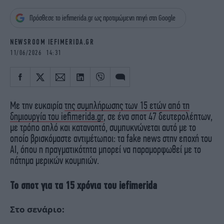
iBOOKS
ΖΩΔΙΑ
Πρόσθεσε το iefimerida.gr ως προτιμώμενη πηγή στη Google
OSCARS
THE OCEAN
MEDIA
ELAMEFORA
NEWSROOM IEFIMERIDA.GR
11/06/2026 14:31
NEWSLETTER
Με την ευκαιρία
της συμπλήρωσης των 15 ετών από τη
δημιουργία του iefimerida.gr
, σε ένα σποτ 47 δευτερολέπτων,
με τρόπο απλό και κατανοητό, συμπυκνώνεται αυτό με το
οποίο βρισκόμαστε αντιμέτωποι: τα fake news στην εποχή του
ΑΙ, όπου η πραγματικότητα μπορεί να παραμορφωθεί με το
πάτημα μερικών κουμπιών.
Το σποτ για τα 15 χρόνια του iefimerida
Στο σενάριο: