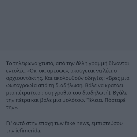
To τηλέφωνο χτυπά, από την άλλη γραμμή δίνονται
εντολές. «Οκ, οκ, αμέσως», ακούγεται να λέει ο
αρχισυντάκτης. Και ακολουθούν οδηγίες: «Βρες μια
φωτογραφία από τη διαδήλωση. Βάλε να κρατάει
μια πέτρα (σ.σ.: στη γροθιά του διαδηλωτή). Βγάλε
την πέτρα και βάλε μια μολότοφ. Τέλεια. Πόσταρέ
την».
Γι' αυτό στην εποχή των fake news, εμπιστεύσου
την iefimerida.