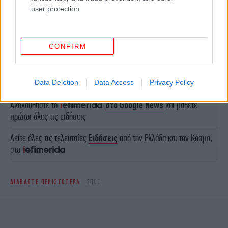
user protection.
CONFIRM
ΠΕΡΙΣΣΟΤΕΡΑ ΒΙΝΤΕΟ
Data Deletion
Data Access
Privacy Policy
Ακολουθήστε το
στο Google News
και μάθετε
πρώτοι όλες τις ειδήσεις
Δείτε όλες τις τελευταίες
Ειδήσεις
από την Ελλάδα και τον Κόσμο,
στο
ΔΙΑΒΑΣΤΕ ΠΕΡΙΣΣΟΤΕΡΑ
ΣΠΟΤ