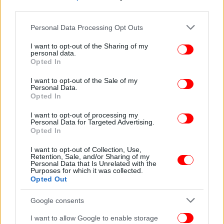
third parties.
Please note that this website/app uses one or more Google
Personal Data Processing Opt Outs
services and may gather and store information including but
not limited to your visit or usage behaviour. You may click to
I want to opt-out of the Sharing of my
personal data.
Η ιστορία του
iefimerida.gr
είναι, από πολλές
grant or deny consent to Google and its third-party tags to
Opted In
απόψεις, η ιστορία των τελευταίων 15 χρόνων της
use your data for below specified purposes in below Google
consent section.
Ελλάδας.
I want to opt-out of the Sale of my
Personal Data.
Opted In
Ιδρύθηκε το 2011, στην αρχή μιας κρίσης, και
I want to opt-out of processing my
μεγάλωσε παράλληλα με την ανάκαμψη της χώρας,
Personal Data for Targeted Advertising.
καταγράφοντας στιγμές αβεβαιότητας, φόβου,
Opted In
μετασχηματισμού και ανανέωσης.
I want to opt-out of Collection, Use,
Retention, Sale, and/or Sharing of my
Personal Data that Is Unrelated with the
Σήμερα, αποτελεί την κορυφαία ψηφιακή
Purposes for which it was collected.
εφημερίδα της Ελλάδας, υπενθυμίζοντας ότι η
Opted Out
σοβαρή δημοσιογραφία, που σέβεται τη
Google consents
δεοντολογία, την αξιόπιστη ενημέρωση και την
ξεκάθαρη δημοσιογραφική φωνή, εξακολουθεί να
I want to allow Google to enable storage